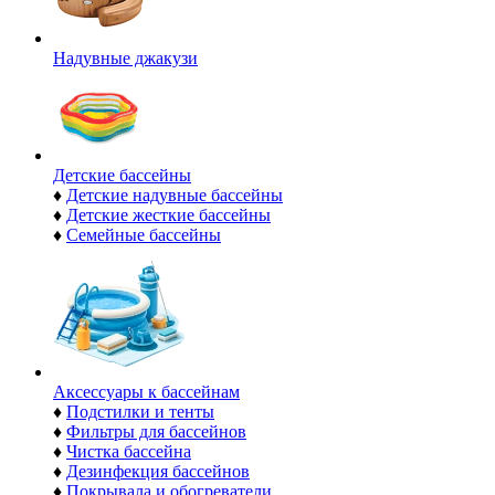
Надувные джакузи
Детские бассейны
♦
Детские надувные бассейны
♦
Детские жесткие бассейны
♦
Семейные бассейны
Аксессуары к бассейнам
♦
Подстилки и тенты
♦
Фильтры для бассейнов
♦
Чистка бассейна
♦
Дезинфекция бассейнов
♦
Покрывала и обогреватели