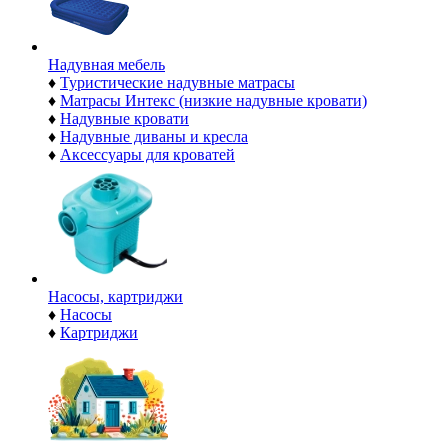
Надувная мебель
♦
Туристические надувные матрасы
♦
Матрасы Интекс (низкие надувные кровати)
♦
Надувные кровати
♦
Надувные диваны и кресла
♦
Аксессуары для кроватей
Насосы, картриджи
♦
Насосы
♦
Картриджи