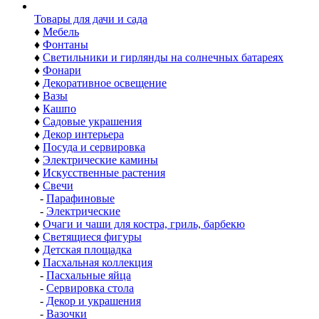
Товары для дачи и сада
♦
Мебель
♦
Фонтаны
♦
Светильники и гирлянды на солнечных батареях
♦
Фонари
♦
Декоративное освещение
♦
Вазы
♦
Кашпо
♦
Садовые украшения
♦
Декор интерьера
♦
Посуда и сервировка
♦
Электрические камины
♦
Искусственные растения
♦
Свечи
-
Парафиновые
-
Электрические
♦
Очаги и чаши для костра, гриль, барбекю
♦
Светящиеся фигуры
♦
Детская площадка
♦
Пасхальная коллекция
-
Пасхальные яйца
-
Сервировка стола
-
Декор и украшения
-
Вазочки