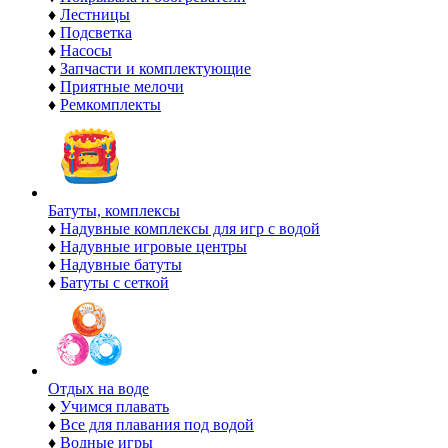
♦
Лестницы
♦
Подсветка
♦
Насосы
♦
Запчасти и комплектующие
♦
Приятные мелочи
♦
Ремкомплекты
Батуты, комплексы
♦
Надувные комплексы для игр с водой
♦
Надувные игровые центры
♦
Надувные батуты
♦
Батуты с сеткой
Отдых на воде
♦
Учимся плавать
♦
Все для плавания под водой
♦
Водные игры