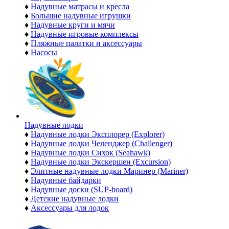
♦
Надувные матрасы и кресла
♦
Большие надувные игрушки
♦
Надувные круги и мячи
♦
Надувные игровые комплексы
♦
Пляжные палатки и аксессуары
♦
Насосы
Надувные лодки
♦
Надувные лодки Эксплорер (Explorer)
♦
Надувные лодки Челенджер (Challenger)
♦
Надувные лодки Сихок (Seahawk)
♦
Надувные лодки Экскершен (Excursion)
♦
Элитные надувные лодки Маринер (Mariner)
♦
Надувные байдарки
♦
Надувные доски (SUP-board)
♦
Детские надувные лодки
♦
Аксессуары для лодок