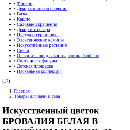
•
Фонари
•
Декоративное освещение
•
Вазы
•
Кашпо
•
Садовые украшения
•
Декор интерьера
•
Посуда и сервировка
•
Электрические камины
•
Искусственные растения
•
Свечи
•
Очаги и чаши для костра, гриль, барбекю
•
Светящиеся фигуры
•
Детская площадка
•
Пасхальная коллекция
(17)
Главная
Товары для дачи и сада
Искусственный цветок
БРОВАЛИЯ БЕЛАЯ В