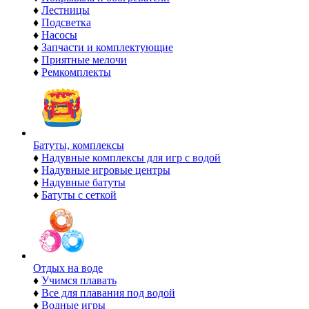
♦
Лестницы
♦
Подсветка
♦
Насосы
♦
Запчасти и комплектующие
♦
Приятные мелочи
♦
Ремкомплекты
Батуты, комплексы
♦
Надувные комплексы для игр с водой
♦
Надувные игровые центры
♦
Надувные батуты
♦
Батуты с сеткой
Отдых на воде
♦
Учимся плавать
♦
Все для плавания под водой
♦
Водные игры