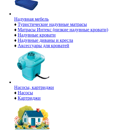
Надувная мебель
♦
Туристические надувные матрасы
♦
Матрасы Интекс (низкие надувные кровати)
♦
Надувные кровати
♦
Надувные диваны и кресла
♦
Аксессуары для кроватей
Насосы, картриджи
♦
Насосы
♦
Картриджи