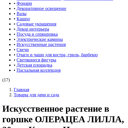
•
Фонари
•
Декоративное освещение
•
Вазы
•
Кашпо
•
Садовые украшения
•
Декор интерьера
•
Посуда и сервировка
•
Электрические камины
•
Искусственные растения
•
Свечи
•
Очаги и чаши для костра, гриль, барбекю
•
Светящиеся фигуры
•
Детская площадка
•
Пасхальная коллекция
(17)
Главная
Товары для дачи и сада
Искусственное растение в
горшке ОЛЕРАЦЕА ЛИЛЛА,