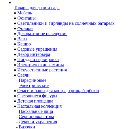
Товары для дачи и сада
♦
Мебель
♦
Фонтаны
♦
Светильники и гирлянды на солнечных батареях
♦
Фонари
♦
Декоративное освещение
♦
Вазы
♦
Кашпо
♦
Садовые украшения
♦
Декор интерьера
♦
Посуда и сервировка
♦
Электрические камины
♦
Искусственные растения
♦
Свечи
-
Парафиновые
-
Электрические
♦
Очаги и чаши для костра, гриль, барбекю
♦
Светящиеся фигуры
♦
Детская площадка
♦
Пасхальная коллекция
-
Пасхальные яйца
-
Сервировка стола
-
Декор и украшения
-
Вазочки