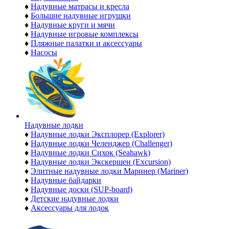
♦
Надувные матрасы и кресла
♦
Большие надувные игрушки
♦
Надувные круги и мячи
♦
Надувные игровые комплексы
♦
Пляжные палатки и аксессуары
♦
Насосы
Надувные лодки
♦
Надувные лодки Эксплорер (Explorer)
♦
Надувные лодки Челенджер (Challenger)
♦
Надувные лодки Сихок (Seahawk)
♦
Надувные лодки Экскершен (Excursion)
♦
Элитные надувные лодки Маринер (Mariner)
♦
Надувные байдарки
♦
Надувные доски (SUP-board)
♦
Детские надувные лодки
♦
Аксессуары для лодок