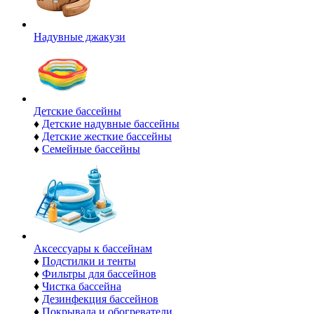
Надувные джакузи
Детские бассейны
♦
Детские надувные бассейны
♦
Детские жесткие бассейны
♦
Семейные бассейны
Аксессуары к бассейнам
♦
Подстилки и тенты
♦
Фильтры для бассейнов
♦
Чистка бассейна
♦
Дезинфекция бассейнов
♦
Покрывала и обогреватели