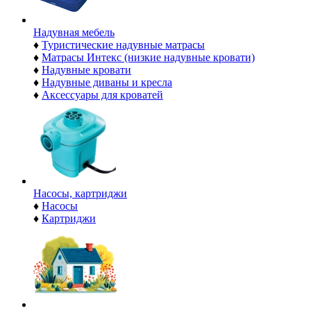
Надувная мебель
♦
Туристические надувные матрасы
♦
Матрасы Интекс (низкие надувные кровати)
♦
Надувные кровати
♦
Надувные диваны и кресла
♦
Аксессуары для кроватей
Насосы, картриджи
♦
Насосы
♦
Картриджи