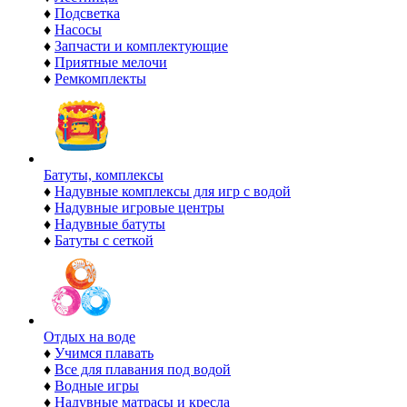
♦
Подсветка
♦
Насосы
♦
Запчасти и комплектующие
♦
Приятные мелочи
♦
Ремкомплекты
Батуты, комплексы
♦
Надувные комплексы для игр с водой
♦
Надувные игровые центры
♦
Надувные батуты
♦
Батуты с сеткой
Отдых на воде
♦
Учимся плавать
♦
Все для плавания под водой
♦
Водные игры
♦
Надувные матрасы и кресла