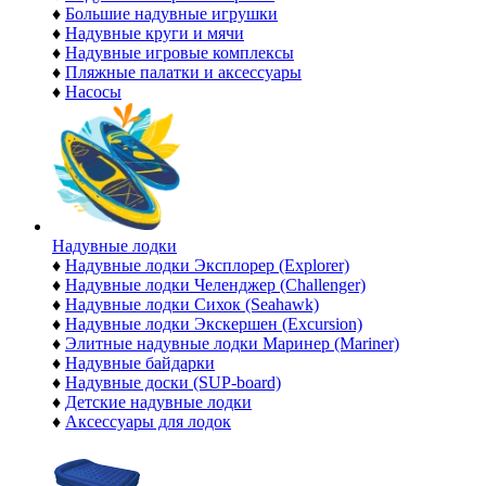
♦
Большие надувные игрушки
♦
Надувные круги и мячи
♦
Надувные игровые комплексы
♦
Пляжные палатки и аксессуары
♦
Насосы
Надувные лодки
♦
Надувные лодки Эксплорер (Explorer)
♦
Надувные лодки Челенджер (Challenger)
♦
Надувные лодки Сихок (Seahawk)
♦
Надувные лодки Экскершен (Excursion)
♦
Элитные надувные лодки Маринер (Mariner)
♦
Надувные байдарки
♦
Надувные доски (SUP-board)
♦
Детские надувные лодки
♦
Аксессуары для лодок