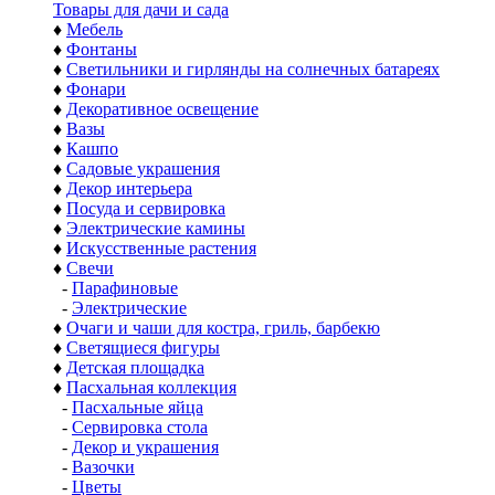
Товары для дачи и сада
♦
Мебель
♦
Фонтаны
♦
Светильники и гирлянды на солнечных батареях
♦
Фонари
♦
Декоративное освещение
♦
Вазы
♦
Кашпо
♦
Садовые украшения
♦
Декор интерьера
♦
Посуда и сервировка
♦
Электрические камины
♦
Искусственные растения
♦
Свечи
-
Парафиновые
-
Электрические
♦
Очаги и чаши для костра, гриль, барбекю
♦
Светящиеся фигуры
♦
Детская площадка
♦
Пасхальная коллекция
-
Пасхальные яйца
-
Сервировка стола
-
Декор и украшения
-
Вазочки
-
Цветы