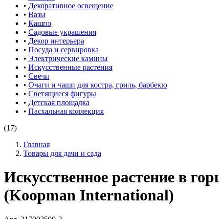
•
Декоративное освещение
•
Вазы
•
Кашпо
•
Садовые украшения
•
Декор интерьера
•
Посуда и сервировка
•
Электрические камины
•
Искусственные растения
•
Свечи
•
Очаги и чаши для костра, гриль, барбекю
•
Светящиеся фигуры
•
Детская площадка
•
Пасхальная коллекция
(17)
Главная
Товары для дачи и сада
Искусственное растение в г
(Koopman International)