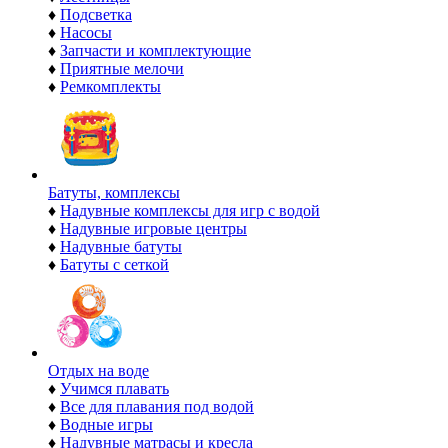
♦
Подсветка
♦
Насосы
♦
Запчасти и комплектующие
♦
Приятные мелочи
♦
Ремкомплекты
Батуты, комплексы
♦
Надувные комплексы для игр с водой
♦
Надувные игровые центры
♦
Надувные батуты
♦
Батуты с сеткой
Отдых на воде
♦
Учимся плавать
♦
Все для плавания под водой
♦
Водные игры
♦
Надувные матрасы и кресла