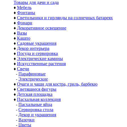
Товары для дачи и сада
♦
Мебель
♦
Фонтаны
♦
Светильники и гирлянды на солнечных батареях
♦
Фонари
♦
Декоративное освещение
♦
Вазы
♦
Кашпо
♦
Садовые украшения
♦
Декор интерьера
♦
Посуда и сервировка
♦
Электрические камины
♦
Искусственные растения
♦
Свечи
-
Парафиновые
-
Электрические
♦
Очаги и чаши для костра, гриль, барбекю
♦
Светящиеся фигуры
♦
Детская площадка
♦
Пасхальная коллекция
-
Пасхальные яйца
-
Сервировка стола
-
Декор и украшения
-
Вазочки
-
Цветы