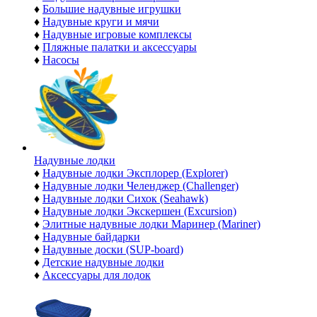
♦
Большие надувные игрушки
♦
Надувные круги и мячи
♦
Надувные игровые комплексы
♦
Пляжные палатки и аксессуары
♦
Насосы
Надувные лодки
♦
Надувные лодки Эксплорер (Explorer)
♦
Надувные лодки Челенджер (Challenger)
♦
Надувные лодки Сихок (Seahawk)
♦
Надувные лодки Экскершен (Excursion)
♦
Элитные надувные лодки Маринер (Mariner)
♦
Надувные байдарки
♦
Надувные доски (SUP-board)
♦
Детские надувные лодки
♦
Аксессуары для лодок