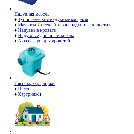
Надувная мебель
♦
Туристические надувные матрасы
♦
Матрасы Интекс (низкие надувные кровати)
♦
Надувные кровати
♦
Надувные диваны и кресла
♦
Аксессуары для кроватей
Насосы, картриджи
♦
Насосы
♦
Картриджи