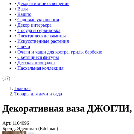
•
Декоративное освещение
•
Вазы
•
Кашпо
•
Садовые украшения
•
Декор интерьера
•
Посуда и сервировка
•
Электрические камины
•
Искусственные растения
•
Свечи
•
Очаги и чаши для костра, гриль, барбекю
•
Светящиеся фигуры
•
Детская площадка
•
Пасхальная коллекция
(17)
Главная
Товары для дачи и сада
Декоративная ваза ДЖОГЛИ, к
Арт.
1164096
Бренд:
Эдельман (Edelman)