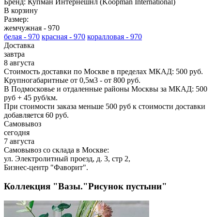
Бренд:
Купман Интернешнл (Koopman International)
В корзину
Размер:
жемчужная -
970
белая -
970
красная -
970
коралловая -
970
Доставка
завтра
8 августа
Стоимость доставки по Москве в пределах МКАД: 500 руб.
Крупногабаритные от 0,5м3 - от 800 руб.
В Подмосковье и отдаленные районы Москвы за МКАД: 500
руб + 45 руб/км.
При стоимости заказа меньше 500 руб к стоимости доставки
добавляется 60 руб.
Самовывоз
сегодня
7 августа
Самовывоз со склада в Москве:
ул. Электролитный проезд, д. 3, стр 2,
Бизнес-центр "Фаворит".
Коллекция "Вазы."Рисунок пустыни"