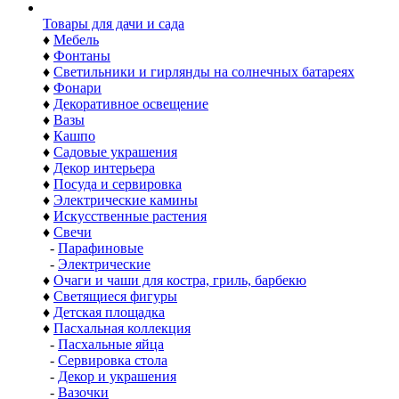
Товары для дачи и сада
♦
Мебель
♦
Фонтаны
♦
Светильники и гирлянды на солнечных батареях
♦
Фонари
♦
Декоративное освещение
♦
Вазы
♦
Кашпо
♦
Садовые украшения
♦
Декор интерьера
♦
Посуда и сервировка
♦
Электрические камины
♦
Искусственные растения
♦
Свечи
-
Парафиновые
-
Электрические
♦
Очаги и чаши для костра, гриль, барбекю
♦
Светящиеся фигуры
♦
Детская площадка
♦
Пасхальная коллекция
-
Пасхальные яйца
-
Сервировка стола
-
Декор и украшения
-
Вазочки