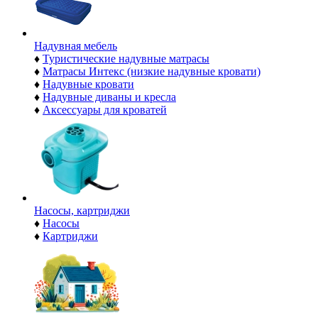
Надувная мебель
♦
Туристические надувные матрасы
♦
Матрасы Интекс (низкие надувные кровати)
♦
Надувные кровати
♦
Надувные диваны и кресла
♦
Аксессуары для кроватей
Насосы, картриджи
♦
Насосы
♦
Картриджи