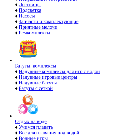
♦
Лестницы
♦
Подсветка
♦
Насосы
♦
Запчасти и комплектующие
♦
Приятные мелочи
♦
Ремкомплекты
Батуты, комплексы
♦
Надувные комплексы для игр с водой
♦
Надувные игровые центры
♦
Надувные батуты
♦
Батуты с сеткой
Отдых на воде
♦
Учимся плавать
♦
Все для плавания под водой
♦
Водные игры