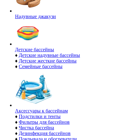
Надувные джакузи
Детские бассейны
♦
Детские надувные бассейны
♦
Детские жесткие бассейны
♦
Семейные бассейны
Аксессуары к бассейнам
♦
Подстилки и тенты
♦
Фильтры для бассейнов
♦
Чистка бассейна
♦
Дезинфекция бассейнов
♦
Покрывала и обогреватели