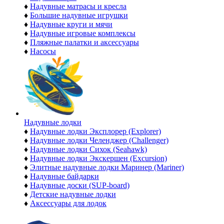
♦
Надувные матрасы и кресла
♦
Большие надувные игрушки
♦
Надувные круги и мячи
♦
Надувные игровые комплексы
♦
Пляжные палатки и аксессуары
♦
Насосы
Надувные лодки
♦
Надувные лодки Эксплорер (Explorer)
♦
Надувные лодки Челенджер (Challenger)
♦
Надувные лодки Сихок (Seahawk)
♦
Надувные лодки Экскершен (Excursion)
♦
Элитные надувные лодки Маринер (Mariner)
♦
Надувные байдарки
♦
Надувные доски (SUP-board)
♦
Детские надувные лодки
♦
Аксессуары для лодок