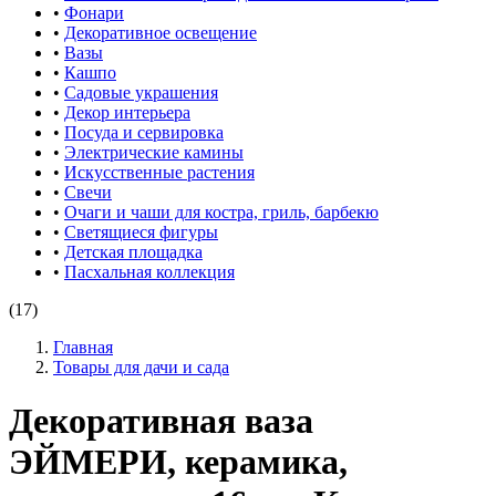
•
Фонари
•
Декоративное освещение
•
Вазы
•
Кашпо
•
Садовые украшения
•
Декор интерьера
•
Посуда и сервировка
•
Электрические камины
•
Искусственные растения
•
Свечи
•
Очаги и чаши для костра, гриль, барбекю
•
Светящиеся фигуры
•
Детская площадка
•
Пасхальная коллекция
(17)
Главная
Товары для дачи и сада
Декоративная ваза
ЭЙМЕРИ, керамика,