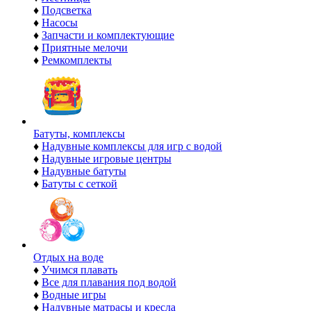
♦
Подсветка
♦
Насосы
♦
Запчасти и комплектующие
♦
Приятные мелочи
♦
Ремкомплекты
Батуты, комплексы
♦
Надувные комплексы для игр с водой
♦
Надувные игровые центры
♦
Надувные батуты
♦
Батуты с сеткой
Отдых на воде
♦
Учимся плавать
♦
Все для плавания под водой
♦
Водные игры
♦
Надувные матрасы и кресла