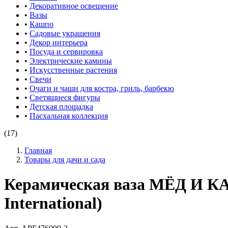
•
Декоративное освещение
•
Вазы
•
Кашпо
•
Садовые украшения
•
Декор интерьера
•
Посуда и сервировка
•
Электрические камины
•
Искусственные растения
•
Свечи
•
Очаги и чаши для костра, гриль, барбекю
•
Светящиеся фигуры
•
Детская площадка
•
Пасхальная коллекция
(17)
Главная
Товары для дачи и сада
Керамическая ваза МЁД И К
International)