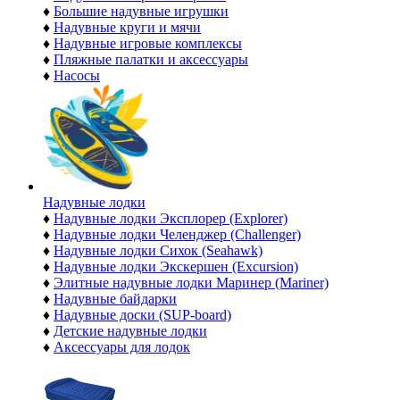
♦
Большие надувные игрушки
♦
Надувные круги и мячи
♦
Надувные игровые комплексы
♦
Пляжные палатки и аксессуары
♦
Насосы
Надувные лодки
♦
Надувные лодки Эксплорер (Explorer)
♦
Надувные лодки Челенджер (Challenger)
♦
Надувные лодки Сихок (Seahawk)
♦
Надувные лодки Экскершен (Excursion)
♦
Элитные надувные лодки Маринер (Mariner)
♦
Надувные байдарки
♦
Надувные доски (SUP-board)
♦
Детские надувные лодки
♦
Аксессуары для лодок