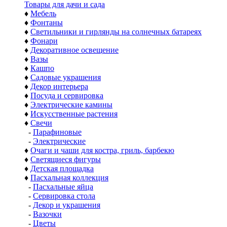
Товары для дачи и сада
♦
Мебель
♦
Фонтаны
♦
Светильники и гирлянды на солнечных батареях
♦
Фонари
♦
Декоративное освещение
♦
Вазы
♦
Кашпо
♦
Садовые украшения
♦
Декор интерьера
♦
Посуда и сервировка
♦
Электрические камины
♦
Искусственные растения
♦
Свечи
-
Парафиновые
-
Электрические
♦
Очаги и чаши для костра, гриль, барбекю
♦
Светящиеся фигуры
♦
Детская площадка
♦
Пасхальная коллекция
-
Пасхальные яйца
-
Сервировка стола
-
Декор и украшения
-
Вазочки
-
Цветы