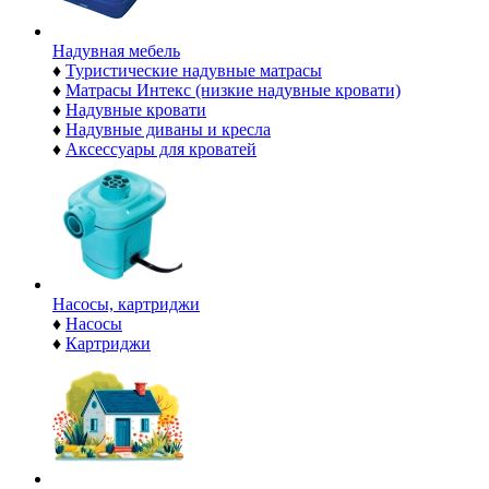
Надувная мебель
♦
Туристические надувные матрасы
♦
Матрасы Интекс (низкие надувные кровати)
♦
Надувные кровати
♦
Надувные диваны и кресла
♦
Аксессуары для кроватей
Насосы, картриджи
♦
Насосы
♦
Картриджи