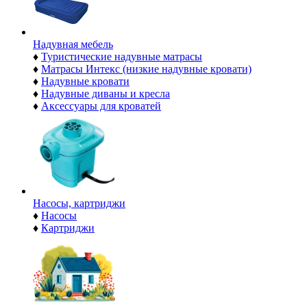
Надувная мебель
♦
Туристические надувные матрасы
♦
Матрасы Интекс (низкие надувные кровати)
♦
Надувные кровати
♦
Надувные диваны и кресла
♦
Аксессуары для кроватей
Насосы, картриджи
♦
Насосы
♦
Картриджи