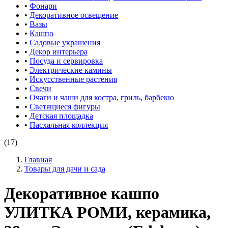
•
Фонари
•
Декоративное освещение
•
Вазы
•
Кашпо
•
Садовые украшения
•
Декор интерьера
•
Посуда и сервировка
•
Электрические камины
•
Искусственные растения
•
Свечи
•
Очаги и чаши для костра, гриль, барбекю
•
Светящиеся фигуры
•
Детская площадка
•
Пасхальная коллекция
(17)
Главная
Товары для дачи и сада
Декоративное кашпо
УЛИТКА РОМИ, керамика,