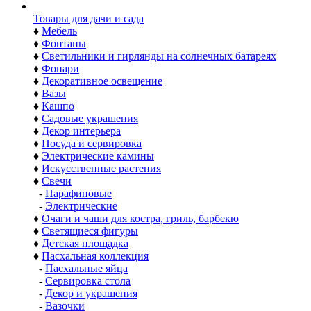
Товары для дачи и сада
♦
Мебель
♦
Фонтаны
♦
Светильники и гирлянды на солнечных батареях
♦
Фонари
♦
Декоративное освещение
♦
Вазы
♦
Кашпо
♦
Садовые украшения
♦
Декор интерьера
♦
Посуда и сервировка
♦
Электрические камины
♦
Искусственные растения
♦
Свечи
-
Парафиновые
-
Электрические
♦
Очаги и чаши для костра, гриль, барбекю
♦
Светящиеся фигуры
♦
Детская площадка
♦
Пасхальная коллекция
-
Пасхальные яйца
-
Сервировка стола
-
Декор и украшения
-
Вазочки