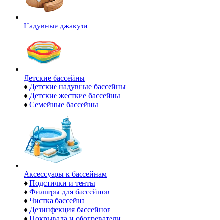
Надувные джакузи
Детские бассейны
♦
Детские надувные бассейны
♦
Детские жесткие бассейны
♦
Семейные бассейны
Аксессуары к бассейнам
♦
Подстилки и тенты
♦
Фильтры для бассейнов
♦
Чистка бассейна
♦
Дезинфекция бассейнов
♦
Покрывала и обогреватели