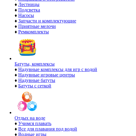
♦
Лестницы
♦
Подсветка
♦
Насосы
♦
Запчасти и комплектующие
♦
Приятные мелочи
♦
Ремкомплекты
Батуты, комплексы
♦
Надувные комплексы для игр с водой
♦
Надувные игровые центры
♦
Надувные батуты
♦
Батуты с сеткой
Отдых на воде
♦
Учимся плавать
♦
Все для плавания под водой
♦
Водные игры