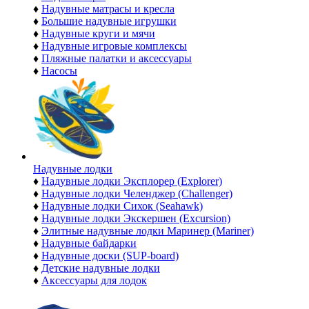
♦
Надувные матрасы и кресла
♦
Большие надувные игрушки
♦
Надувные круги и мячи
♦
Надувные игровые комплексы
♦
Пляжные палатки и аксессуары
♦
Насосы
Надувные лодки
♦
Надувные лодки Эксплорер (Explorer)
♦
Надувные лодки Челенджер (Challenger)
♦
Надувные лодки Сихок (Seahawk)
♦
Надувные лодки Экскершен (Excursion)
♦
Элитные надувные лодки Маринер (Mariner)
♦
Надувные байдарки
♦
Надувные доски (SUP-board)
♦
Детские надувные лодки
♦
Аксессуары для лодок