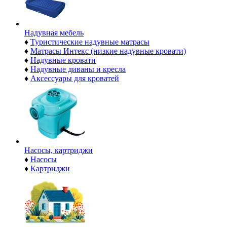
Надувная мебель
♦
Туристические надувные матрасы
♦
Матрасы Интекс (низкие надувные кровати)
♦
Надувные кровати
♦
Надувные диваны и кресла
♦
Аксессуары для кроватей
Насосы, картриджи
♦
Насосы
♦
Картриджи