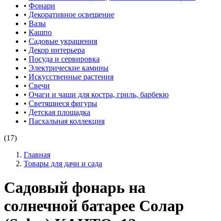
•
Фонари
•
Декоративное освещение
•
Вазы
•
Кашпо
•
Садовые украшения
•
Декор интерьера
•
Посуда и сервировка
•
Электрические камины
•
Искусственные растения
•
Свечи
•
Очаги и чаши для костра, гриль, барбекю
•
Светящиеся фигуры
•
Детская площадка
•
Пасхальная коллекция
(17)
Главная
Товары для дачи и сада
Садовый фонарь на
солнечной батарее Солар