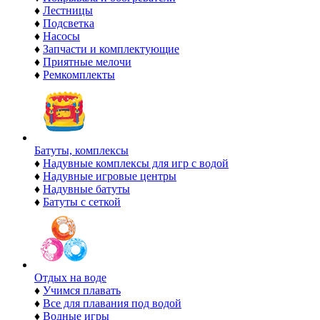
♦
Лестницы
♦
Подсветка
♦
Насосы
♦
Запчасти и комплектующие
♦
Приятные мелочи
♦
Ремкомплекты
Батуты, комплексы
♦
Надувные комплексы для игр с водой
♦
Надувные игровые центры
♦
Надувные батуты
♦
Батуты с сеткой
Отдых на воде
♦
Учимся плавать
♦
Все для плавания под водой
♦
Водные игры