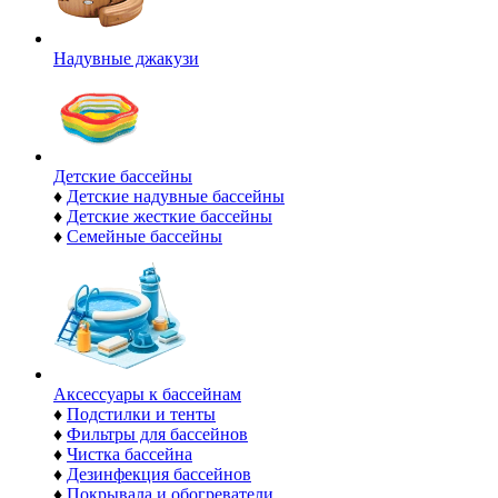
Надувные джакузи
Детские бассейны
♦
Детские надувные бассейны
♦
Детские жесткие бассейны
♦
Семейные бассейны
Аксессуары к бассейнам
♦
Подстилки и тенты
♦
Фильтры для бассейнов
♦
Чистка бассейна
♦
Дезинфекция бассейнов
♦
Покрывала и обогреватели