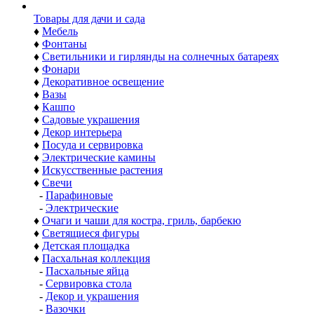
Товары для дачи и сада
♦
Мебель
♦
Фонтаны
♦
Светильники и гирлянды на солнечных батареях
♦
Фонари
♦
Декоративное освещение
♦
Вазы
♦
Кашпо
♦
Садовые украшения
♦
Декор интерьера
♦
Посуда и сервировка
♦
Электрические камины
♦
Искусственные растения
♦
Свечи
-
Парафиновые
-
Электрические
♦
Очаги и чаши для костра, гриль, барбекю
♦
Светящиеся фигуры
♦
Детская площадка
♦
Пасхальная коллекция
-
Пасхальные яйца
-
Сервировка стола
-
Декор и украшения
-
Вазочки