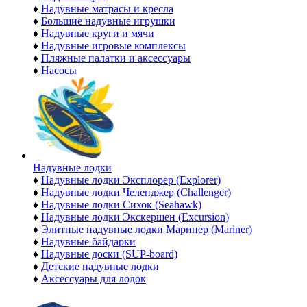
♦
Надувные матрасы и кресла
♦
Большие надувные игрушки
♦
Надувные круги и мячи
♦
Надувные игровые комплексы
♦
Пляжные палатки и аксессуары
♦
Насосы
Надувные лодки
♦
Надувные лодки Эксплорер (Explorer)
♦
Надувные лодки Челенджер (Challenger)
♦
Надувные лодки Сихок (Seahawk)
♦
Надувные лодки Экскершен (Excursion)
♦
Элитные надувные лодки Маринер (Mariner)
♦
Надувные байдарки
♦
Надувные доски (SUP-board)
♦
Детские надувные лодки
♦
Аксессуары для лодок