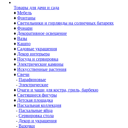
Товары для дачи и сада
♦
Мебель
♦
Фонтаны
♦
Светильники и гирлянды на солнечных батареях
♦
Фонари
♦
Декоративное освещение
♦
Вазы
♦
Кашпо
♦
Садовые украшения
♦
Декор интерьера
♦
Посуда и сервировка
♦
Электрические камины
♦
Искусственные растения
♦
Свечи
-
Парафиновые
-
Электрические
♦
Очаги и чаши для костра, гриль, барбекю
♦
Светящиеся фигуры
♦
Детская площадка
♦
Пасхальная коллекция
-
Пасхальные яйца
-
Сервировка стола
-
Декор и украшения
-
Вазочки