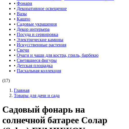
•
Фонари
•
Декоративное освещение
•
Вазы
•
Кашпо
•
Садовые украшения
•
Декор интерьера
•
Посуда и сервировка
•
Электрические камины
•
Искусственные растения
•
Свечи
•
Очаги и чаши для костра, гриль, барбекю
•
Светящиеся фигуры
•
Детская площадка
•
Пасхальная коллекция
(17)
Главная
Товары для дачи и сада
Садовый фонарь на
солнечной батарее Солар