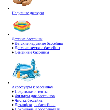
Надувные джакузи
Детские бассейны
♦
Детские надувные бассейны
♦
Детские жесткие бассейны
♦
Семейные бассейны
Аксессуары к бассейнам
♦
Подстилки и тенты
♦
Фильтры для бассейнов
♦
Чистка бассейна
♦
Дезинфекция бассейнов
♦
Покрывала и обогреватели