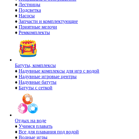
♦
Лестницы
♦
Подсветка
♦
Насосы
♦
Запчасти и комплектующие
♦
Приятные мелочи
♦
Ремкомплекты
Батуты, комплексы
♦
Надувные комплексы для игр с водой
♦
Надувные игровые центры
♦
Надувные батуты
♦
Батуты с сеткой
Отдых на воде
♦
Учимся плавать
♦
Все для плавания под водой
♦
Водные игры