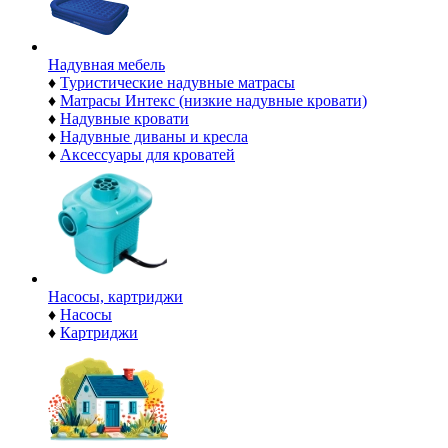
Надувная мебель
♦
Туристические надувные матрасы
♦
Матрасы Интекс (низкие надувные кровати)
♦
Надувные кровати
♦
Надувные диваны и кресла
♦
Аксессуары для кроватей
Насосы, картриджи
♦
Насосы
♦
Картриджи