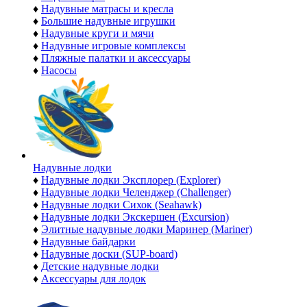
♦
Надувные матрасы и кресла
♦
Большие надувные игрушки
♦
Надувные круги и мячи
♦
Надувные игровые комплексы
♦
Пляжные палатки и аксессуары
♦
Насосы
Надувные лодки
♦
Надувные лодки Эксплорер (Explorer)
♦
Надувные лодки Челенджер (Challenger)
♦
Надувные лодки Сихок (Seahawk)
♦
Надувные лодки Экскершен (Excursion)
♦
Элитные надувные лодки Маринер (Mariner)
♦
Надувные байдарки
♦
Надувные доски (SUP-board)
♦
Детские надувные лодки
♦
Аксессуары для лодок