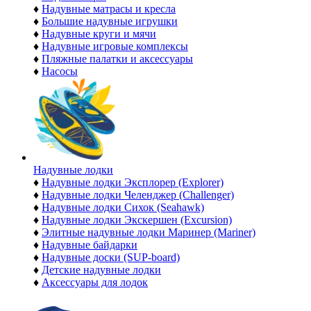
♦
Надувные матрасы и кресла
♦
Большие надувные игрушки
♦
Надувные круги и мячи
♦
Надувные игровые комплексы
♦
Пляжные палатки и аксессуары
♦
Насосы
Надувные лодки
♦
Надувные лодки Эксплорер (Explorer)
♦
Надувные лодки Челенджер (Challenger)
♦
Надувные лодки Сихок (Seahawk)
♦
Надувные лодки Экскершен (Excursion)
♦
Элитные надувные лодки Маринер (Mariner)
♦
Надувные байдарки
♦
Надувные доски (SUP-board)
♦
Детские надувные лодки
♦
Аксессуары для лодок