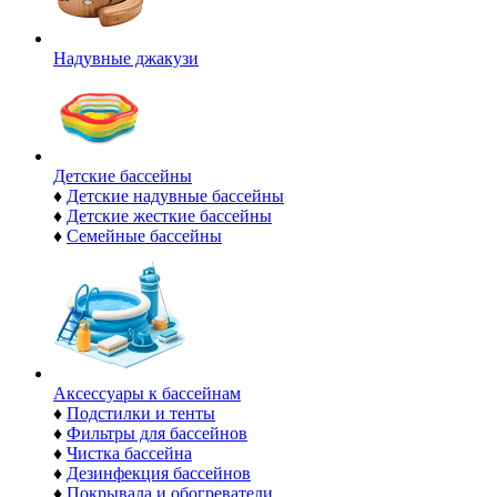
Надувные джакузи
Детские бассейны
♦
Детские надувные бассейны
♦
Детские жесткие бассейны
♦
Семейные бассейны
Аксессуары к бассейнам
♦
Подстилки и тенты
♦
Фильтры для бассейнов
♦
Чистка бассейна
♦
Дезинфекция бассейнов
♦
Покрывала и обогреватели