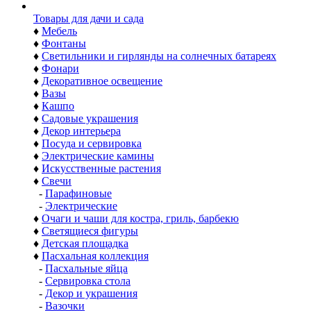
Товары для дачи и сада
♦
Мебель
♦
Фонтаны
♦
Светильники и гирлянды на солнечных батареях
♦
Фонари
♦
Декоративное освещение
♦
Вазы
♦
Кашпо
♦
Садовые украшения
♦
Декор интерьера
♦
Посуда и сервировка
♦
Электрические камины
♦
Искусственные растения
♦
Свечи
-
Парафиновые
-
Электрические
♦
Очаги и чаши для костра, гриль, барбекю
♦
Светящиеся фигуры
♦
Детская площадка
♦
Пасхальная коллекция
-
Пасхальные яйца
-
Сервировка стола
-
Декор и украшения
-
Вазочки