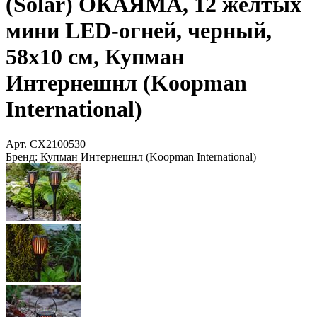
(Solar) ОКАЯМА, 12 желтых
мини LED-огней, черный,
58х10 см, Купман
Интернешнл (Koopman
International)
Арт.
CX2100530
Бренд:
Купман Интернешнл (Koopman International)