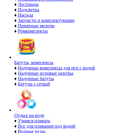
♦
Лестницы
♦
Подсветка
♦
Насосы
♦
Запчасти и комплектующие
♦
Приятные мелочи
♦
Ремкомплекты
Батуты, комплексы
♦
Надувные комплексы для игр с водой
♦
Надувные игровые центры
♦
Надувные батуты
♦
Батуты с сеткой
Отдых на воде
♦
Учимся плавать
♦
Все для плавания под водой
♦
Водные игры