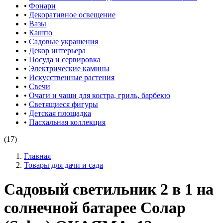
•
Фонари
•
Декоративное освещение
•
Вазы
•
Кашпо
•
Садовые украшения
•
Декор интерьера
•
Посуда и сервировка
•
Электрические камины
•
Искусственные растения
•
Свечи
•
Очаги и чаши для костра, гриль, барбекю
•
Светящиеся фигуры
•
Детская площадка
•
Пасхальная коллекция
(17)
Главная
Товары для дачи и сада
Садовый светильник 2 в 1 на
солнечной батарее Солар