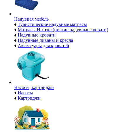
Надувная мебель
♦
Туристические надувные матрасы
♦
Матрасы Интекс (низкие надувные кровати)
♦
Надувные кровати
♦
Надувные диваны и кресла
♦
Аксессуары для кроватей
Насосы, картриджи
♦
Насосы
♦
Картриджи