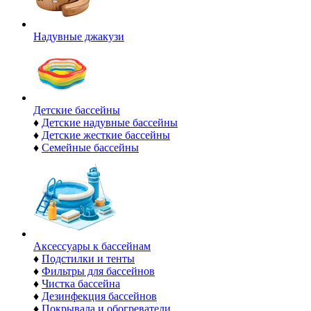
Надувные джакузи
Детские бассейны
♦
Детские надувные бассейны
♦
Детские жесткие бассейны
♦
Семейные бассейны
Аксессуары к бассейнам
♦
Подстилки и тенты
♦
Фильтры для бассейнов
♦
Чистка бассейна
♦
Дезинфекция бассейнов
♦
Покрывала и обогреватели