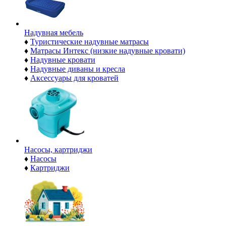
Надувная мебель
♦
Туристические надувные матрасы
♦
Матрасы Интекс (низкие надувные кровати)
♦
Надувные кровати
♦
Надувные диваны и кресла
♦
Аксессуары для кроватей
Насосы, картриджи
♦
Насосы
♦
Картриджи