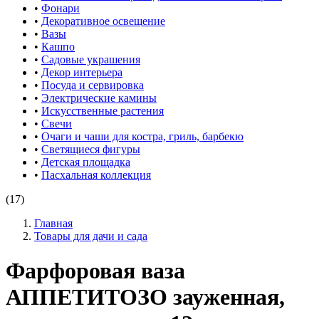
•
Фонари
•
Декоративное освещение
•
Вазы
•
Кашпо
•
Садовые украшения
•
Декор интерьера
•
Посуда и сервировка
•
Электрические камины
•
Искусственные растения
•
Свечи
•
Очаги и чаши для костра, гриль, барбекю
•
Светящиеся фигуры
•
Детская площадка
•
Пасхальная коллекция
(17)
Главная
Товары для дачи и сада
Фарфоровая ваза
АППЕТИТОЗО зауженная,