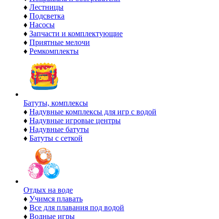
♦
Лестницы
♦
Подсветка
♦
Насосы
♦
Запчасти и комплектующие
♦
Приятные мелочи
♦
Ремкомплекты
Батуты, комплексы
♦
Надувные комплексы для игр с водой
♦
Надувные игровые центры
♦
Надувные батуты
♦
Батуты с сеткой
Отдых на воде
♦
Учимся плавать
♦
Все для плавания под водой
♦
Водные игры