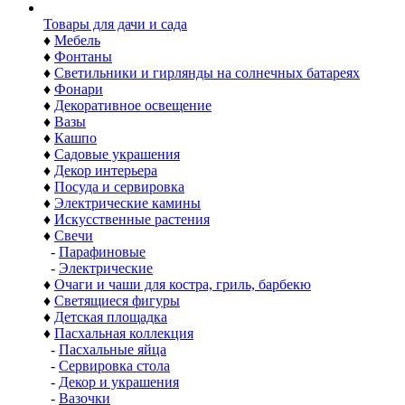
Товары для дачи и сада
♦
Мебель
♦
Фонтаны
♦
Светильники и гирлянды на солнечных батареях
♦
Фонари
♦
Декоративное освещение
♦
Вазы
♦
Кашпо
♦
Садовые украшения
♦
Декор интерьера
♦
Посуда и сервировка
♦
Электрические камины
♦
Искусственные растения
♦
Свечи
-
Парафиновые
-
Электрические
♦
Очаги и чаши для костра, гриль, барбекю
♦
Светящиеся фигуры
♦
Детская площадка
♦
Пасхальная коллекция
-
Пасхальные яйца
-
Сервировка стола
-
Декор и украшения
-
Вазочки