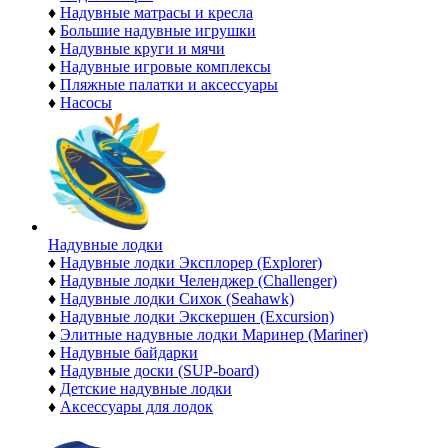
♦
Надувные матрасы и кресла
♦
Большие надувные игрушки
♦
Надувные круги и мячи
♦
Надувные игровые комплексы
♦
Пляжные палатки и аксессуары
♦
Насосы
Надувные лодки
♦
Надувные лодки Эксплорер (Explorer)
♦
Надувные лодки Челенджер (Challenger)
♦
Надувные лодки Сихок (Seahawk)
♦
Надувные лодки Экскершен (Excursion)
♦
Элитные надувные лодки Маринер (Mariner)
♦
Надувные байдарки
♦
Надувные доски (SUP-board)
♦
Детские надувные лодки
♦
Аксессуары для лодок