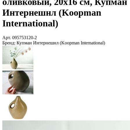
оливковый, 20х16 см, Купман
Интернешнл (Koopman
International)
Арт.
095753120-2
Бренд:
Купман Интернешнл (Koopman International)