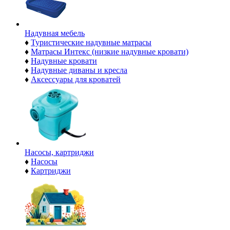
Надувная мебель
♦
Туристические надувные матрасы
♦
Матрасы Интекс (низкие надувные кровати)
♦
Надувные кровати
♦
Надувные диваны и кресла
♦
Аксессуары для кроватей
Насосы, картриджи
♦
Насосы
♦
Картриджи