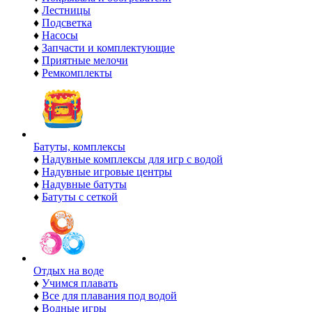
♦
Лестницы
♦
Подсветка
♦
Насосы
♦
Запчасти и комплектующие
♦
Приятные мелочи
♦
Ремкомплекты
Батуты, комплексы
♦
Надувные комплексы для игр с водой
♦
Надувные игровые центры
♦
Надувные батуты
♦
Батуты с сеткой
Отдых на воде
♦
Учимся плавать
♦
Все для плавания под водой
♦
Водные игры