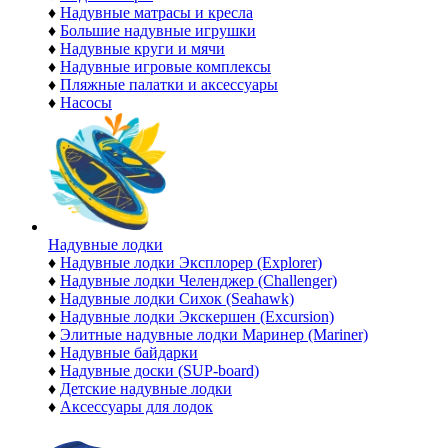
♦
Надувные матрасы и кресла
♦
Большие надувные игрушки
♦
Надувные круги и мячи
♦
Надувные игровые комплексы
♦
Пляжные палатки и аксессуары
♦
Насосы
Надувные лодки
♦
Надувные лодки Эксплорер (Explorer)
♦
Надувные лодки Челенджер (Challenger)
♦
Надувные лодки Сихок (Seahawk)
♦
Надувные лодки Экскершен (Excursion)
♦
Элитные надувные лодки Маринер (Mariner)
♦
Надувные байдарки
♦
Надувные доски (SUP-board)
♦
Детские надувные лодки
♦
Аксессуары для лодок