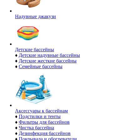
Надувные джакузи
Детские бассейны
♦
Детские надувные бассейны
♦
Детские жесткие бассейны
♦
Семейные бассейны
Аксессуары к бассейнам
♦
Подстилки и тенты
♦
Фильтры для бассейнов
♦
Чистка бассейна
♦
Дезинфекция бассейнов
♦
Покрывала и обогреватели