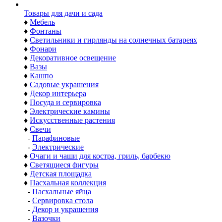
Товары для дачи и сада
♦
Мебель
♦
Фонтаны
♦
Светильники и гирлянды на солнечных батареях
♦
Фонари
♦
Декоративное освещение
♦
Вазы
♦
Кашпо
♦
Садовые украшения
♦
Декор интерьера
♦
Посуда и сервировка
♦
Электрические камины
♦
Искусственные растения
♦
Свечи
-
Парафиновые
-
Электрические
♦
Очаги и чаши для костра, гриль, барбекю
♦
Светящиеся фигуры
♦
Детская площадка
♦
Пасхальная коллекция
-
Пасхальные яйца
-
Сервировка стола
-
Декор и украшения
-
Вазочки