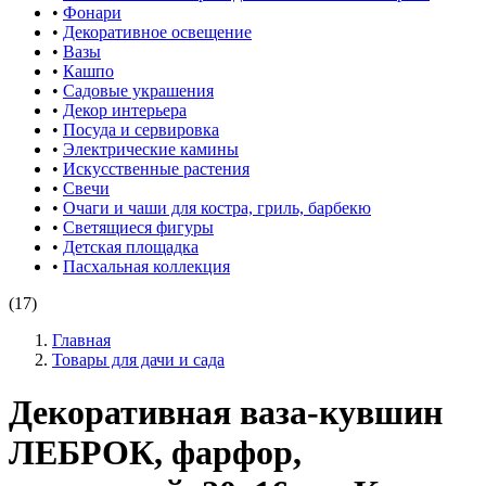
•
Фонари
•
Декоративное освещение
•
Вазы
•
Кашпо
•
Садовые украшения
•
Декор интерьера
•
Посуда и сервировка
•
Электрические камины
•
Искусственные растения
•
Свечи
•
Очаги и чаши для костра, гриль, барбекю
•
Светящиеся фигуры
•
Детская площадка
•
Пасхальная коллекция
(17)
Главная
Товары для дачи и сада
Декоративная ваза-кувшин
ЛЕБРОК, фарфор,