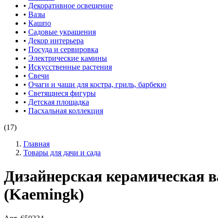
•
Декоративное освещение
•
Вазы
•
Кашпо
•
Садовые украшения
•
Декор интерьера
•
Посуда и сервировка
•
Электрические камины
•
Искусственные растения
•
Свечи
•
Очаги и чаши для костра, гриль, барбекю
•
Светящиеся фигуры
•
Детская площадка
•
Пасхальная коллекция
(17)
Главная
Товары для дачи и сада
Дизайнерская керамическая
(Kaemingk)