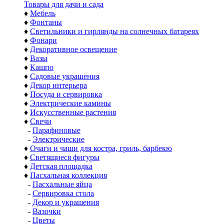
Товары для дачи и сада
♦
Мебель
♦
Фонтаны
♦
Светильники и гирлянды на солнечных батареях
♦
Фонари
♦
Декоративное освещение
♦
Вазы
♦
Кашпо
♦
Садовые украшения
♦
Декор интерьера
♦
Посуда и сервировка
♦
Электрические камины
♦
Искусственные растения
♦
Свечи
-
Парафиновые
-
Электрические
♦
Очаги и чаши для костра, гриль, барбекю
♦
Светящиеся фигуры
♦
Детская площадка
♦
Пасхальная коллекция
-
Пасхальные яйца
-
Сервировка стола
-
Декор и украшения
-
Вазочки
-
Цветы