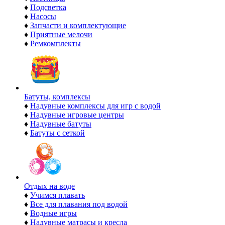
♦
Подсветка
♦
Насосы
♦
Запчасти и комплектующие
♦
Приятные мелочи
♦
Ремкомплекты
Батуты, комплексы
♦
Надувные комплексы для игр с водой
♦
Надувные игровые центры
♦
Надувные батуты
♦
Батуты с сеткой
Отдых на воде
♦
Учимся плавать
♦
Все для плавания под водой
♦
Водные игры
♦
Надувные матрасы и кресла