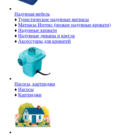
Надувная мебель
♦
Туристические надувные матрасы
♦
Матрасы Интекс (низкие надувные кровати)
♦
Надувные кровати
♦
Надувные диваны и кресла
♦
Аксессуары для кроватей
Насосы, картриджи
♦
Насосы
♦
Картриджи