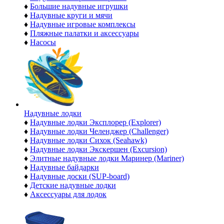
♦
Большие надувные игрушки
♦
Надувные круги и мячи
♦
Надувные игровые комплексы
♦
Пляжные палатки и аксессуары
♦
Насосы
Надувные лодки
♦
Надувные лодки Эксплорер (Explorer)
♦
Надувные лодки Челенджер (Challenger)
♦
Надувные лодки Сихок (Seahawk)
♦
Надувные лодки Экскершен (Excursion)
♦
Элитные надувные лодки Маринер (Mariner)
♦
Надувные байдарки
♦
Надувные доски (SUP-board)
♦
Детские надувные лодки
♦
Аксессуары для лодок