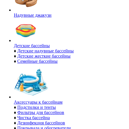
Надувные джакузи
Детские бассейны
♦
Детские надувные бассейны
♦
Детские жесткие бассейны
♦
Семейные бассейны
Аксессуары к бассейнам
♦
Подстилки и тенты
♦
Фильтры для бассейнов
♦
Чистка бассейна
♦
Дезинфекция бассейнов
♦
Покрывала и обогреватели