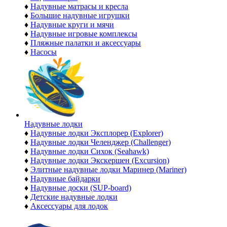
♦
Надувные матрасы и кресла
♦
Большие надувные игрушки
♦
Надувные круги и мячи
♦
Надувные игровые комплексы
♦
Пляжные палатки и аксессуары
♦
Насосы
Надувные лодки
♦
Надувные лодки Эксплорер (Explorer)
♦
Надувные лодки Челенджер (Challenger)
♦
Надувные лодки Сихок (Seahawk)
♦
Надувные лодки Экскершен (Excursion)
♦
Элитные надувные лодки Маринер (Mariner)
♦
Надувные байдарки
♦
Надувные доски (SUP-board)
♦
Детские надувные лодки
♦
Аксессуары для лодок