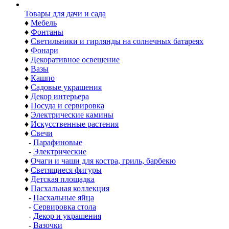
Товары для дачи и сада
♦
Мебель
♦
Фонтаны
♦
Светильники и гирлянды на солнечных батареях
♦
Фонари
♦
Декоративное освещение
♦
Вазы
♦
Кашпо
♦
Садовые украшения
♦
Декор интерьера
♦
Посуда и сервировка
♦
Электрические камины
♦
Искусственные растения
♦
Свечи
-
Парафиновые
-
Электрические
♦
Очаги и чаши для костра, гриль, барбекю
♦
Светящиеся фигуры
♦
Детская площадка
♦
Пасхальная коллекция
-
Пасхальные яйца
-
Сервировка стола
-
Декор и украшения
-
Вазочки