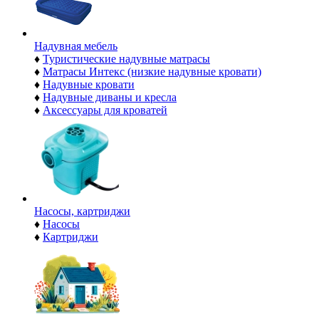
Надувная мебель
♦
Туристические надувные матрасы
♦
Матрасы Интекс (низкие надувные кровати)
♦
Надувные кровати
♦
Надувные диваны и кресла
♦
Аксессуары для кроватей
Насосы, картриджи
♦
Насосы
♦
Картриджи