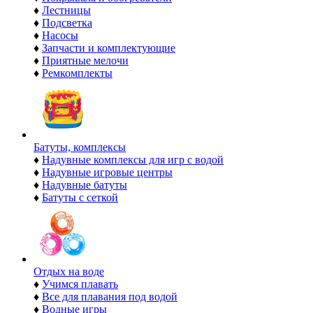
♦
Лестницы
♦
Подсветка
♦
Насосы
♦
Запчасти и комплектующие
♦
Приятные мелочи
♦
Ремкомплекты
Батуты, комплексы
♦
Надувные комплексы для игр с водой
♦
Надувные игровые центры
♦
Надувные батуты
♦
Батуты с сеткой
Отдых на воде
♦
Учимся плавать
♦
Все для плавания под водой
♦
Водные игры