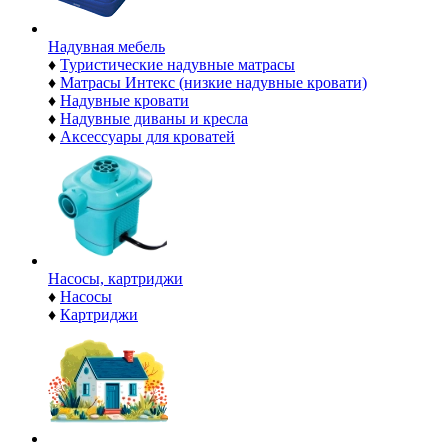
Надувная мебель
♦
Туристические надувные матрасы
♦
Матрасы Интекс (низкие надувные кровати)
♦
Надувные кровати
♦
Надувные диваны и кресла
♦
Аксессуары для кроватей
Насосы, картриджи
♦
Насосы
♦
Картриджи