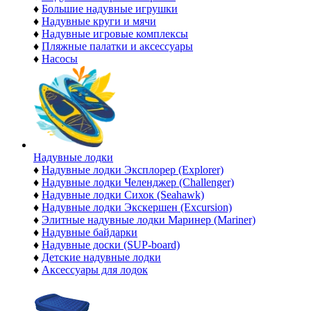
♦
Большие надувные игрушки
♦
Надувные круги и мячи
♦
Надувные игровые комплексы
♦
Пляжные палатки и аксессуары
♦
Насосы
Надувные лодки
♦
Надувные лодки Эксплорер (Explorer)
♦
Надувные лодки Челенджер (Challenger)
♦
Надувные лодки Сихок (Seahawk)
♦
Надувные лодки Экскершен (Excursion)
♦
Элитные надувные лодки Маринер (Mariner)
♦
Надувные байдарки
♦
Надувные доски (SUP-board)
♦
Детские надувные лодки
♦
Аксессуары для лодок