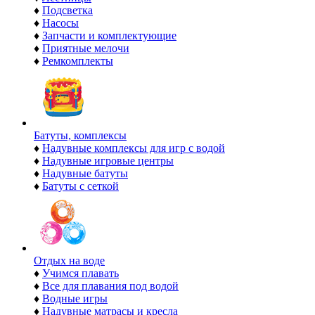
♦
Подсветка
♦
Насосы
♦
Запчасти и комплектующие
♦
Приятные мелочи
♦
Ремкомплекты
Батуты, комплексы
♦
Надувные комплексы для игр с водой
♦
Надувные игровые центры
♦
Надувные батуты
♦
Батуты с сеткой
Отдых на воде
♦
Учимся плавать
♦
Все для плавания под водой
♦
Водные игры
♦
Надувные матрасы и кресла