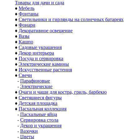
Товары для дачи и сада
♦
Мебель
♦
Фонтаны
♦
Светильники и гирлянды на солнечных батареях
♦
Фонари
♦
Декоративное освещение
♦
Вазы
♦
Кашпо
♦
Садовые украшения
♦
Декор интерьера
♦
Посуда и сервировка
♦
Электрические камины
♦
Искусственные растения
♦
Свечи
-
Парафиновые
-
Электрические
♦
Очаги и чаши для костра, гриль, барбекю
♦
Светящиеся фигуры
♦
Детская площадка
♦
Пасхальная коллекция
-
Пасхальные яйца
-
Сервировка стола
-
Декор и украшения
-
Вазочки
-
Цветы