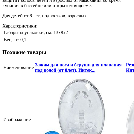
защитит волосы детей и взрослых от намокания во время
купания в бассейне или открытом водоеме.
Для детей от 8 лет, подростков, взрослых.
Характеристики:
Габариты упаковки, см:
13х8х2
Вес, кг:
0,1
Похожие товары
Зажим для носа и беруши для плавания
Рез
Наименование
под водой (от 8лет), Интек...
Инт
Изображение