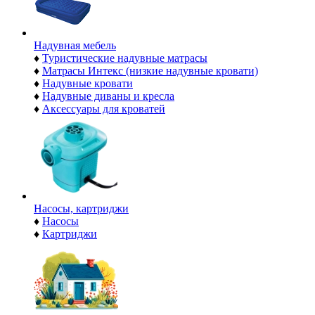
Надувная мебель
♦
Туристические надувные матрасы
♦
Матрасы Интекс (низкие надувные кровати)
♦
Надувные кровати
♦
Надувные диваны и кресла
♦
Аксессуары для кроватей
Насосы, картриджи
♦
Насосы
♦
Картриджи