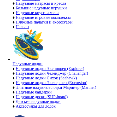
♦
Надувные матрасы и кресла
♦
Большие надувные игрушки
♦
Надувные круги и мячи
♦
Надувные игровые комплексы
♦
Пляжные палатки и аксессуары
♦
Насосы
Надувные лодки
♦
Надувные лодки Эксплорер (Explorer)
♦
Надувные лодки Челенджер (Challenger)
♦
Надувные лодки Сихок (Seahawk)
♦
Надувные лодки Экскершен (Excursion)
♦
Элитные надувные лодки Маринер (Mariner)
♦
Надувные байдарки
♦
Надувные доски (SUP-board)
♦
Детские надувные лодки
♦
Аксессуары для лодок