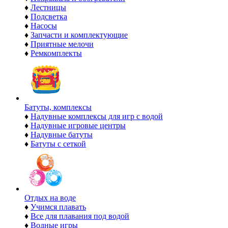
♦
Лестницы
♦
Подсветка
♦
Насосы
♦
Запчасти и комплектующие
♦
Приятные мелочи
♦
Ремкомплекты
Батуты, комплексы
♦
Надувные комплексы для игр с водой
♦
Надувные игровые центры
♦
Надувные батуты
♦
Батуты с сеткой
Отдых на воде
♦
Учимся плавать
♦
Все для плавания под водой
♦
Водные игры