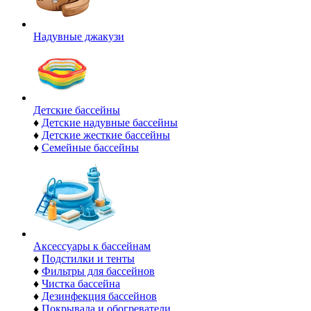
Надувные джакузи
Детские бассейны
♦
Детские надувные бассейны
♦
Детские жесткие бассейны
♦
Семейные бассейны
Аксессуары к бассейнам
♦
Подстилки и тенты
♦
Фильтры для бассейнов
♦
Чистка бассейна
♦
Дезинфекция бассейнов
♦
Покрывала и обогреватели