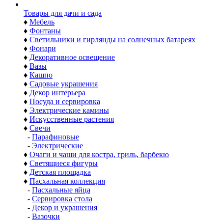
Товары для дачи и сада
♦
Мебель
♦
Фонтаны
♦
Светильники и гирлянды на солнечных батареях
♦
Фонари
♦
Декоративное освещение
♦
Вазы
♦
Кашпо
♦
Садовые украшения
♦
Декор интерьера
♦
Посуда и сервировка
♦
Электрические камины
♦
Искусственные растения
♦
Свечи
-
Парафиновые
-
Электрические
♦
Очаги и чаши для костра, гриль, барбекю
♦
Светящиеся фигуры
♦
Детская площадка
♦
Пасхальная коллекция
-
Пасхальные яйца
-
Сервировка стола
-
Декор и украшения
-
Вазочки