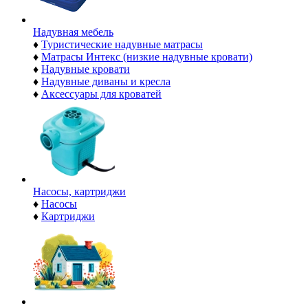
Надувная мебель
♦
Туристические надувные матрасы
♦
Матрасы Интекс (низкие надувные кровати)
♦
Надувные кровати
♦
Надувные диваны и кресла
♦
Аксессуары для кроватей
Насосы, картриджи
♦
Насосы
♦
Картриджи