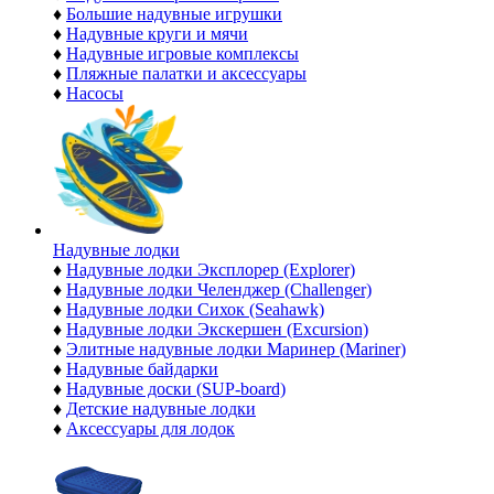
♦
Большие надувные игрушки
♦
Надувные круги и мячи
♦
Надувные игровые комплексы
♦
Пляжные палатки и аксессуары
♦
Насосы
Надувные лодки
♦
Надувные лодки Эксплорер (Explorer)
♦
Надувные лодки Челенджер (Challenger)
♦
Надувные лодки Сихок (Seahawk)
♦
Надувные лодки Экскершен (Excursion)
♦
Элитные надувные лодки Маринер (Mariner)
♦
Надувные байдарки
♦
Надувные доски (SUP-board)
♦
Детские надувные лодки
♦
Аксессуары для лодок