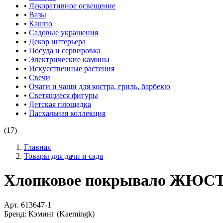
•
Декоративное освещение
•
Вазы
•
Кашпо
•
Садовые украшения
•
Декор интерьера
•
Посуда и сервировка
•
Электрические камины
•
Искусственные растения
•
Свечи
•
Очаги и чаши для костра, гриль, барбекю
•
Светящиеся фигуры
•
Детская площадка
•
Пасхальная коллекция
(17)
Главная
Товары для дачи и сада
Хлопковое покрывало ЖЮСТ
Арт.
613647-1
Бренд:
Кэминг (Kaemingk)