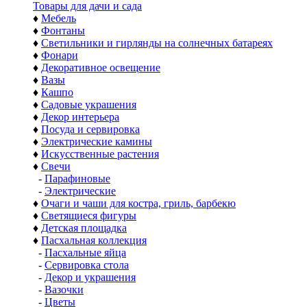
Товары для дачи и сада
♦
Мебель
♦
Фонтаны
♦
Светильники и гирлянды на солнечных батареях
♦
Фонари
♦
Декоративное освещение
♦
Вазы
♦
Кашпо
♦
Садовые украшения
♦
Декор интерьера
♦
Посуда и сервировка
♦
Электрические камины
♦
Искусственные растения
♦
Свечи
-
Парафиновые
-
Электрические
♦
Очаги и чаши для костра, гриль, барбекю
♦
Светящиеся фигуры
♦
Детская площадка
♦
Пасхальная коллекция
-
Пасхальные яйца
-
Сервировка стола
-
Декор и украшения
-
Вазочки
-
Цветы