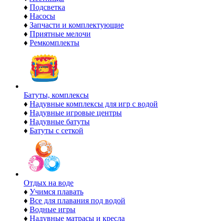
♦
Подсветка
♦
Насосы
♦
Запчасти и комплектующие
♦
Приятные мелочи
♦
Ремкомплекты
Батуты, комплексы
♦
Надувные комплексы для игр с водой
♦
Надувные игровые центры
♦
Надувные батуты
♦
Батуты с сеткой
Отдых на воде
♦
Учимся плавать
♦
Все для плавания под водой
♦
Водные игры
♦
Надувные матрасы и кресла