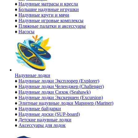
♦
Надувные матрасы и кресла
♦
Большие надувные игрушки
♦
Надувные круги и мячи
♦
Надувные игровые комплексы
♦
Пляжные палатки и аксессуары
♦
Насосы
Надувные лодки
♦
Надувные лодки Эксплорер (Explorer)
♦
Надувные лодки Челенджер (Challenger)
♦
Надувные лодки Сихок (Seahawk)
♦
Надувные лодки Экскершен (Excursion)
♦
Элитные надувные лодки Маринер (Mariner)
♦
Надувные байдарки
♦
Надувные доски (SUP-board)
♦
Детские надувные лодки
♦
Аксессуары для лодок