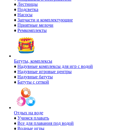
♦
Лестницы
♦
Подсветка
♦
Насосы
♦
Запчасти и комплектующие
♦
Приятные мелочи
♦
Ремкомплекты
Батуты, комплексы
♦
Надувные комплексы для игр с водой
♦
Надувные игровые центры
♦
Надувные батуты
♦
Батуты с сеткой
Отдых на воде
♦
Учимся плавать
♦
Все для плавания под водой
♦
Водные игры