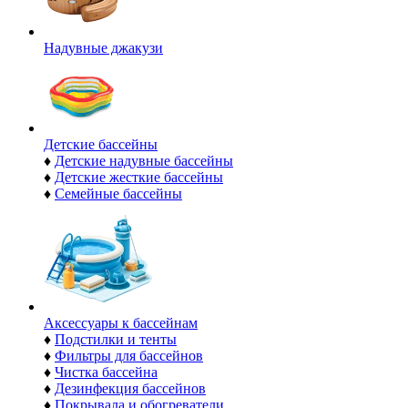
Надувные джакузи
Детские бассейны
♦
Детские надувные бассейны
♦
Детские жесткие бассейны
♦
Семейные бассейны
Аксессуары к бассейнам
♦
Подстилки и тенты
♦
Фильтры для бассейнов
♦
Чистка бассейна
♦
Дезинфекция бассейнов
♦
Покрывала и обогреватели