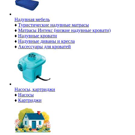
Надувная мебель
♦
Туристические надувные матрасы
♦
Матрасы Интекс (низкие надувные кровати)
♦
Надувные кровати
♦
Надувные диваны и кресла
♦
Аксессуары для кроватей
Насосы, картриджи
♦
Насосы
♦
Картриджи