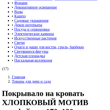
•
Фонари
•
Декоративное освещение
•
Вазы
•
Кашпо
•
Садовые украшения
•
Декор интерьера
•
Посуда и сервировка
•
Электрические камины
•
Искусственные растения
•
Свечи
•
Очаги и чаши для костра, гриль, барбекю
•
Светящиеся фигуры
•
Детская площадка
•
Пасхальная коллекция
(17)
Главная
Товары для дачи и сада
Покрывало на кровать
ХЛОПКОВЫЙ МОТИВ