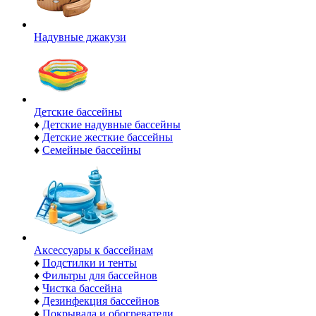
Надувные джакузи
Детские бассейны
♦
Детские надувные бассейны
♦
Детские жесткие бассейны
♦
Семейные бассейны
Аксессуары к бассейнам
♦
Подстилки и тенты
♦
Фильтры для бассейнов
♦
Чистка бассейна
♦
Дезинфекция бассейнов
♦
Покрывала и обогреватели