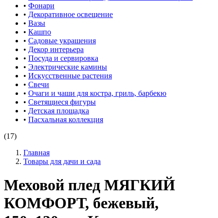
•
Фонари
•
Декоративное освещение
•
Вазы
•
Кашпо
•
Садовые украшения
•
Декор интерьера
•
Посуда и сервировка
•
Электрические камины
•
Искусственные растения
•
Свечи
•
Очаги и чаши для костра, гриль, барбекю
•
Светящиеся фигуры
•
Детская площадка
•
Пасхальная коллекция
(17)
Главная
Товары для дачи и сада
Меховой плед МЯГКИЙ
КОМФОРТ, бежевый,