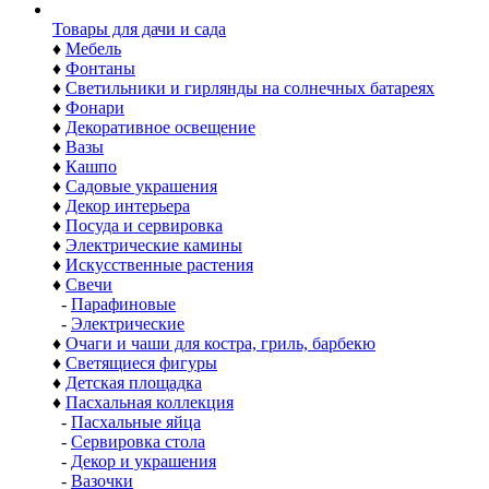
Товары для дачи и сада
♦
Мебель
♦
Фонтаны
♦
Светильники и гирлянды на солнечных батареях
♦
Фонари
♦
Декоративное освещение
♦
Вазы
♦
Кашпо
♦
Садовые украшения
♦
Декор интерьера
♦
Посуда и сервировка
♦
Электрические камины
♦
Искусственные растения
♦
Свечи
-
Парафиновые
-
Электрические
♦
Очаги и чаши для костра, гриль, барбекю
♦
Светящиеся фигуры
♦
Детская площадка
♦
Пасхальная коллекция
-
Пасхальные яйца
-
Сервировка стола
-
Декор и украшения
-
Вазочки