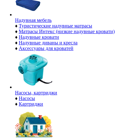
Надувная мебель
♦
Туристические надувные матрасы
♦
Матрасы Интекс (низкие надувные кровати)
♦
Надувные кровати
♦
Надувные диваны и кресла
♦
Аксессуары для кроватей
Насосы, картриджи
♦
Насосы
♦
Картриджи