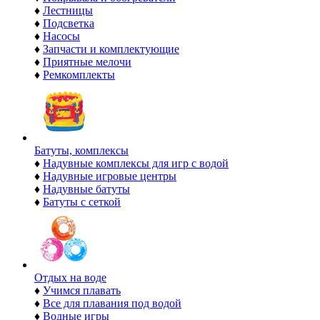
♦
Лестницы
♦
Подсветка
♦
Насосы
♦
Запчасти и комплектующие
♦
Приятные мелочи
♦
Ремкомплекты
Батуты, комплексы
♦
Надувные комплексы для игр с водой
♦
Надувные игровые центры
♦
Надувные батуты
♦
Батуты с сеткой
Отдых на воде
♦
Учимся плавать
♦
Все для плавания под водой
♦
Водные игры