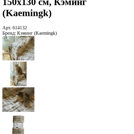
150х130 см, Кэминг
(Kaemingk)
Арт.
614132
Бренд:
Кэминг (Kaemingk)