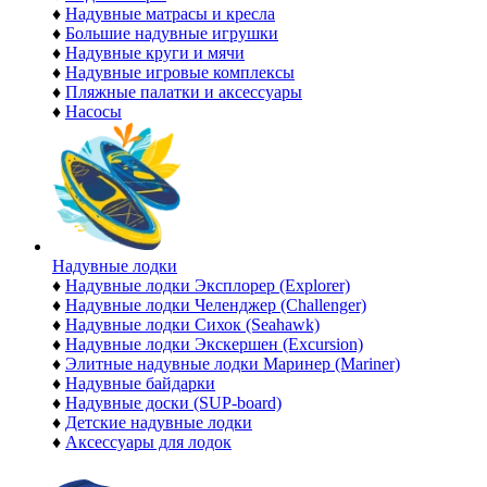
♦
Надувные матрасы и кресла
♦
Большие надувные игрушки
♦
Надувные круги и мячи
♦
Надувные игровые комплексы
♦
Пляжные палатки и аксессуары
♦
Насосы
Надувные лодки
♦
Надувные лодки Эксплорер (Explorer)
♦
Надувные лодки Челенджер (Challenger)
♦
Надувные лодки Сихок (Seahawk)
♦
Надувные лодки Экскершен (Excursion)
♦
Элитные надувные лодки Маринер (Mariner)
♦
Надувные байдарки
♦
Надувные доски (SUP-board)
♦
Детские надувные лодки
♦
Аксессуары для лодок