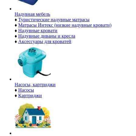
Надувная мебель
♦
Туристические надувные матрасы
♦
Матрасы Интекс (низкие надувные кровати)
♦
Надувные кровати
♦
Надувные диваны и кресла
♦
Аксессуары для кроватей
Насосы, картриджи
♦
Насосы
♦
Картриджи