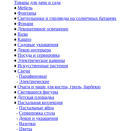
Товары для дачи и сада
♦
Мебель
♦
Фонтаны
♦
Светильники и гирлянды на солнечных батареях
♦
Фонари
♦
Декоративное освещение
♦
Вазы
♦
Кашпо
♦
Садовые украшения
♦
Декор интерьера
♦
Посуда и сервировка
♦
Электрические камины
♦
Искусственные растения
♦
Свечи
-
Парафиновые
-
Электрические
♦
Очаги и чаши для костра, гриль, барбекю
♦
Светящиеся фигуры
♦
Детская площадка
♦
Пасхальная коллекция
-
Пасхальные яйца
-
Сервировка стола
-
Декор и украшения
-
Вазочки
-
Цветы