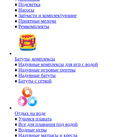
♦
Подсветка
♦
Насосы
♦
Запчасти и комплектующие
♦
Приятные мелочи
♦
Ремкомплекты
Батуты, комплексы
♦
Надувные комплексы для игр с водой
♦
Надувные игровые центры
♦
Надувные батуты
♦
Батуты с сеткой
Отдых на воде
♦
Учимся плавать
♦
Все для плавания под водой
♦
Водные игры
♦
Надувные матрасы и кресла