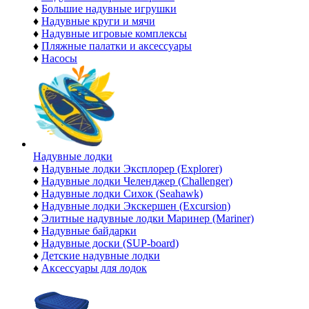
♦
Большие надувные игрушки
♦
Надувные круги и мячи
♦
Надувные игровые комплексы
♦
Пляжные палатки и аксессуары
♦
Насосы
Надувные лодки
♦
Надувные лодки Эксплорер (Explorer)
♦
Надувные лодки Челенджер (Challenger)
♦
Надувные лодки Сихок (Seahawk)
♦
Надувные лодки Экскершен (Excursion)
♦
Элитные надувные лодки Маринер (Mariner)
♦
Надувные байдарки
♦
Надувные доски (SUP-board)
♦
Детские надувные лодки
♦
Аксессуары для лодок