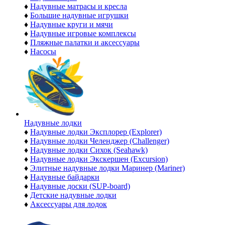
♦
Надувные матрасы и кресла
♦
Большие надувные игрушки
♦
Надувные круги и мячи
♦
Надувные игровые комплексы
♦
Пляжные палатки и аксессуары
♦
Насосы
Надувные лодки
♦
Надувные лодки Эксплорер (Explorer)
♦
Надувные лодки Челенджер (Challenger)
♦
Надувные лодки Сихок (Seahawk)
♦
Надувные лодки Экскершен (Excursion)
♦
Элитные надувные лодки Маринер (Mariner)
♦
Надувные байдарки
♦
Надувные доски (SUP-board)
♦
Детские надувные лодки
♦
Аксессуары для лодок