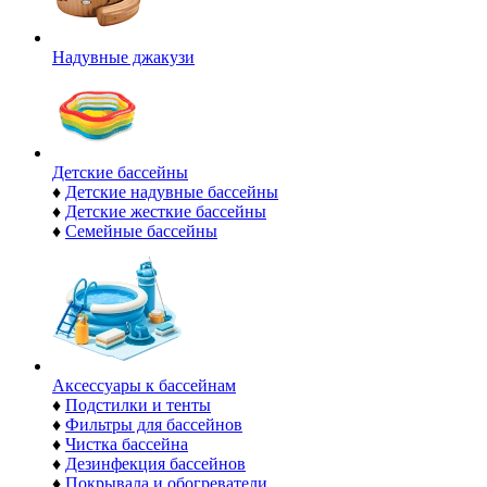
Надувные джакузи
Детские бассейны
♦
Детские надувные бассейны
♦
Детские жесткие бассейны
♦
Семейные бассейны
Аксессуары к бассейнам
♦
Подстилки и тенты
♦
Фильтры для бассейнов
♦
Чистка бассейна
♦
Дезинфекция бассейнов
♦
Покрывала и обогреватели