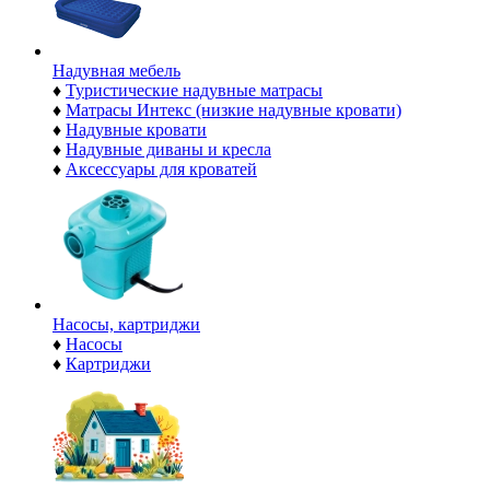
Надувная мебель
♦
Туристические надувные матрасы
♦
Матрасы Интекс (низкие надувные кровати)
♦
Надувные кровати
♦
Надувные диваны и кресла
♦
Аксессуары для кроватей
Насосы, картриджи
♦
Насосы
♦
Картриджи