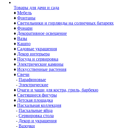
Товары для дачи и сада
♦
Мебель
♦
Фонтаны
♦
Светильники и гирлянды на солнечных батареях
♦
Фонари
♦
Декоративное освещение
♦
Вазы
♦
Кашпо
♦
Садовые украшения
♦
Декор интерьера
♦
Посуда и сервировка
♦
Электрические камины
♦
Искусственные растения
♦
Свечи
-
Парафиновые
-
Электрические
♦
Очаги и чаши для костра, гриль, барбекю
♦
Светящиеся фигуры
♦
Детская площадка
♦
Пасхальная коллекция
-
Пасхальные яйца
-
Сервировка стола
-
Декор и украшения
-
Вазочки