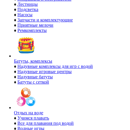
♦
Лестницы
♦
Подсветка
♦
Насосы
♦
Запчасти и комплектующие
♦
Приятные мелочи
♦
Ремкомплекты
Батуты, комплексы
♦
Надувные комплексы для игр с водой
♦
Надувные игровые центры
♦
Надувные батуты
♦
Батуты с сеткой
Отдых на воде
♦
Учимся плавать
♦
Все для плавания под водой
♦
Водные игры