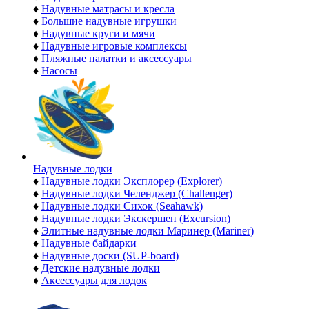
♦
Надувные матрасы и кресла
♦
Большие надувные игрушки
♦
Надувные круги и мячи
♦
Надувные игровые комплексы
♦
Пляжные палатки и аксессуары
♦
Насосы
Надувные лодки
♦
Надувные лодки Эксплорер (Explorer)
♦
Надувные лодки Челенджер (Challenger)
♦
Надувные лодки Сихок (Seahawk)
♦
Надувные лодки Экскершен (Excursion)
♦
Элитные надувные лодки Маринер (Mariner)
♦
Надувные байдарки
♦
Надувные доски (SUP-board)
♦
Детские надувные лодки
♦
Аксессуары для лодок