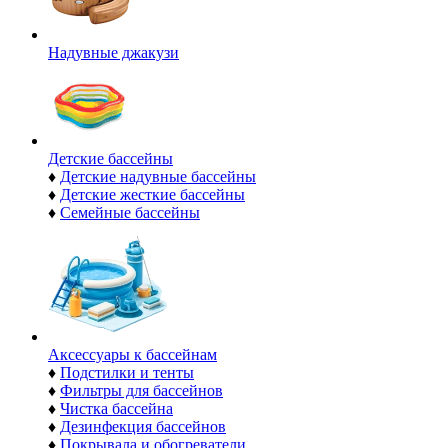
Надувные джакузи
Детские бассейны
♦
Детские надувные бассейны
♦
Детские жесткие бассейны
♦
Семейные бассейны
Аксессуары к бассейнам
♦
Подстилки и тенты
♦
Фильтры для бассейнов
♦
Чистка бассейна
♦
Дезинфекция бассейнов
♦
Покрывала и обогреватели