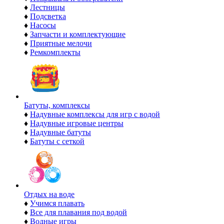
♦
Лестницы
♦
Подсветка
♦
Насосы
♦
Запчасти и комплектующие
♦
Приятные мелочи
♦
Ремкомплекты
Батуты, комплексы
♦
Надувные комплексы для игр с водой
♦
Надувные игровые центры
♦
Надувные батуты
♦
Батуты с сеткой
Отдых на воде
♦
Учимся плавать
♦
Все для плавания под водой
♦
Водные игры