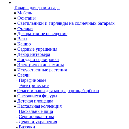
Товары для дачи и сада
♦
Мебель
♦
Фонтаны
♦
Светильники и гирлянды на солнечных батареях
♦
Фонари
♦
Декоративное освещение
♦
Вазы
♦
Кашпо
♦
Садовые украшения
♦
Декор интерьера
♦
Посуда и сервировка
♦
Электрические камины
♦
Искусственные растения
♦
Свечи
-
Парафиновые
-
Электрические
♦
Очаги и чаши для костра, гриль, барбекю
♦
Светящиеся фигуры
♦
Детская площадка
♦
Пасхальная коллекция
-
Пасхальные яйца
-
Сервировка стола
-
Декор и украшения
-
Вазочки