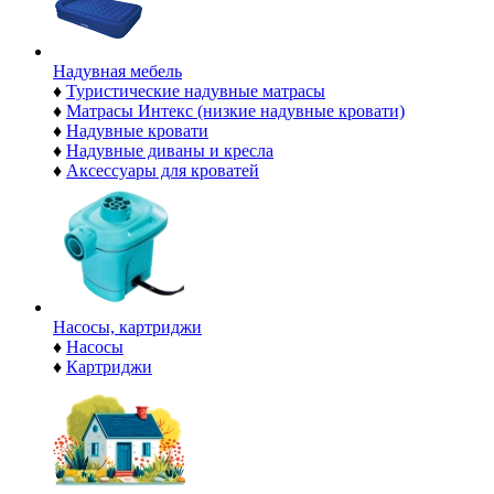
Надувная мебель
♦
Туристические надувные матрасы
♦
Матрасы Интекс (низкие надувные кровати)
♦
Надувные кровати
♦
Надувные диваны и кресла
♦
Аксессуары для кроватей
Насосы, картриджи
♦
Насосы
♦
Картриджи