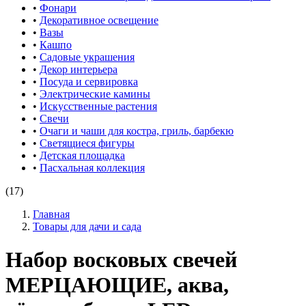
•
Фонари
•
Декоративное освещение
•
Вазы
•
Кашпо
•
Садовые украшения
•
Декор интерьера
•
Посуда и сервировка
•
Электрические камины
•
Искусственные растения
•
Свечи
•
Очаги и чаши для костра, гриль, барбекю
•
Светящиеся фигуры
•
Детская площадка
•
Пасхальная коллекция
(17)
Главная
Товары для дачи и сада
Набор восковых свечей
МЕРЦАЮЩИЕ, аква,