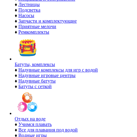
♦
Лестницы
♦
Подсветка
♦
Насосы
♦
Запчасти и комплектующие
♦
Приятные мелочи
♦
Ремкомплекты
Батуты, комплексы
♦
Надувные комплексы для игр с водой
♦
Надувные игровые центры
♦
Надувные батуты
♦
Батуты с сеткой
Отдых на воде
♦
Учимся плавать
♦
Все для плавания под водой
♦
Водные игры