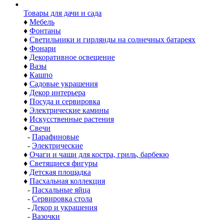
Товары для дачи и сада
♦
Мебель
♦
Фонтаны
♦
Светильники и гирлянды на солнечных батареях
♦
Фонари
♦
Декоративное освещение
♦
Вазы
♦
Кашпо
♦
Садовые украшения
♦
Декор интерьера
♦
Посуда и сервировка
♦
Электрические камины
♦
Искусственные растения
♦
Свечи
-
Парафиновые
-
Электрические
♦
Очаги и чаши для костра, гриль, барбекю
♦
Светящиеся фигуры
♦
Детская площадка
♦
Пасхальная коллекция
-
Пасхальные яйца
-
Сервировка стола
-
Декор и украшения
-
Вазочки