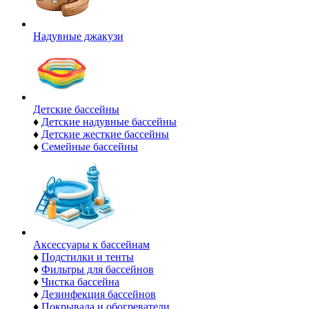
Надувные джакузи
Детские бассейны
♦
Детские надувные бассейны
♦
Детские жесткие бассейны
♦
Семейные бассейны
Аксессуары к бассейнам
♦
Подстилки и тенты
♦
Фильтры для бассейнов
♦
Чистка бассейна
♦
Дезинфекция бассейнов
♦
Покрывала и обогреватели