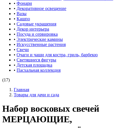
•
Фонари
•
Декоративное освещение
•
Вазы
•
Кашпо
•
Садовые украшения
•
Декор интерьера
•
Посуда и сервировка
•
Электрические камины
•
Искусственные растения
•
Свечи
•
Очаги и чаши для костра, гриль, барбекю
•
Светящиеся фигуры
•
Детская площадка
•
Пасхальная коллекция
(17)
Главная
Товары для дачи и сада
Набор восковых свечей
МЕРЦАЮЩИЕ,