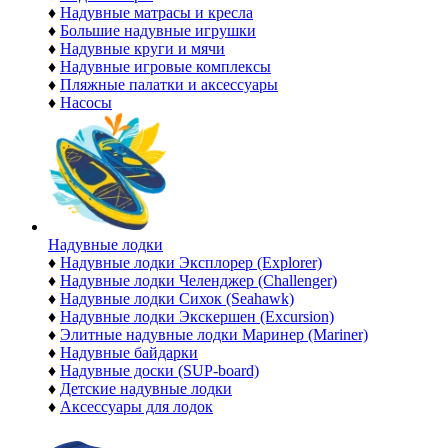
♦
Надувные матрасы и кресла
♦
Большие надувные игрушки
♦
Надувные круги и мячи
♦
Надувные игровые комплексы
♦
Пляжные палатки и аксессуары
♦
Насосы
Надувные лодки
♦
Надувные лодки Эксплорер (Explorer)
♦
Надувные лодки Челенджер (Challenger)
♦
Надувные лодки Сихок (Seahawk)
♦
Надувные лодки Экскершен (Excursion)
♦
Элитные надувные лодки Маринер (Mariner)
♦
Надувные байдарки
♦
Надувные доски (SUP-board)
♦
Детские надувные лодки
♦
Аксессуары для лодок