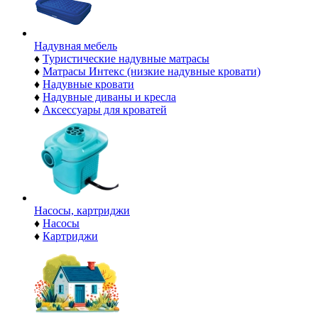
Надувная мебель
♦
Туристические надувные матрасы
♦
Матрасы Интекс (низкие надувные кровати)
♦
Надувные кровати
♦
Надувные диваны и кресла
♦
Аксессуары для кроватей
Насосы, картриджи
♦
Насосы
♦
Картриджи