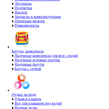
♦
Лестницы
♦
Подсветка
♦
Насосы
♦
Запчасти и комплектующие
♦
Приятные мелочи
♦
Ремкомплекты
Батуты, комплексы
♦
Надувные комплексы для игр с водой
♦
Надувные игровые центры
♦
Надувные батуты
♦
Батуты с сеткой
Отдых на воде
♦
Учимся плавать
♦
Все для плавания под водой
♦
Водные игры