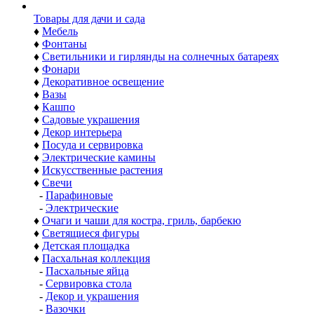
Товары для дачи и сада
♦
Мебель
♦
Фонтаны
♦
Светильники и гирлянды на солнечных батареях
♦
Фонари
♦
Декоративное освещение
♦
Вазы
♦
Кашпо
♦
Садовые украшения
♦
Декор интерьера
♦
Посуда и сервировка
♦
Электрические камины
♦
Искусственные растения
♦
Свечи
-
Парафиновые
-
Электрические
♦
Очаги и чаши для костра, гриль, барбекю
♦
Светящиеся фигуры
♦
Детская площадка
♦
Пасхальная коллекция
-
Пасхальные яйца
-
Сервировка стола
-
Декор и украшения
-
Вазочки