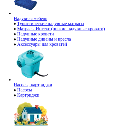
Надувная мебель
♦
Туристические надувные матрасы
♦
Матрасы Интекс (низкие надувные кровати)
♦
Надувные кровати
♦
Надувные диваны и кресла
♦
Аксессуары для кроватей
Насосы, картриджи
♦
Насосы
♦
Картриджи