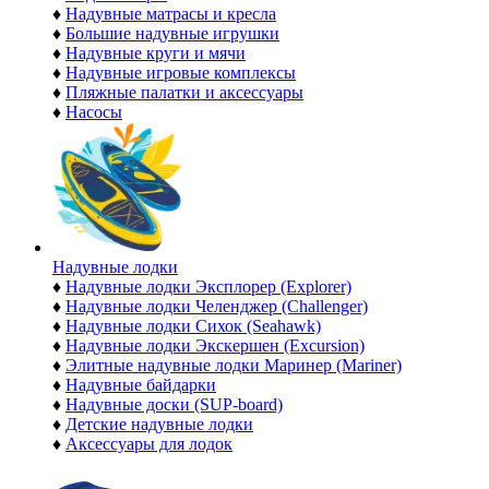
♦
Надувные матрасы и кресла
♦
Большие надувные игрушки
♦
Надувные круги и мячи
♦
Надувные игровые комплексы
♦
Пляжные палатки и аксессуары
♦
Насосы
Надувные лодки
♦
Надувные лодки Эксплорер (Explorer)
♦
Надувные лодки Челенджер (Challenger)
♦
Надувные лодки Сихок (Seahawk)
♦
Надувные лодки Экскершен (Excursion)
♦
Элитные надувные лодки Маринер (Mariner)
♦
Надувные байдарки
♦
Надувные доски (SUP-board)
♦
Детские надувные лодки
♦
Аксессуары для лодок