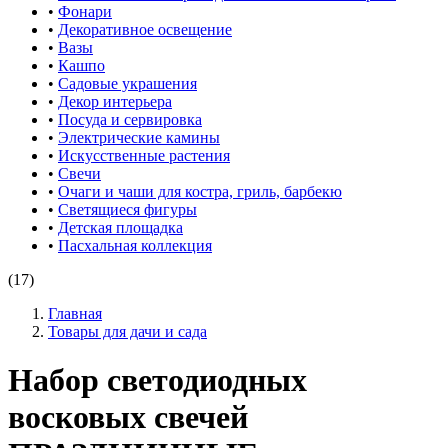
•
Фонари
•
Декоративное освещение
•
Вазы
•
Кашпо
•
Садовые украшения
•
Декор интерьера
•
Посуда и сервировка
•
Электрические камины
•
Искусственные растения
•
Свечи
•
Очаги и чаши для костра, гриль, барбекю
•
Светящиеся фигуры
•
Детская площадка
•
Пасхальная коллекция
(17)
Главная
Товары для дачи и сада
Набор светодиодных
восковых свечей