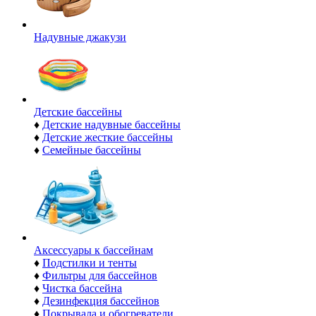
Надувные джакузи
Детские бассейны
♦
Детские надувные бассейны
♦
Детские жесткие бассейны
♦
Семейные бассейны
Аксессуары к бассейнам
♦
Подстилки и тенты
♦
Фильтры для бассейнов
♦
Чистка бассейна
♦
Дезинфекция бассейнов
♦
Покрывала и обогреватели