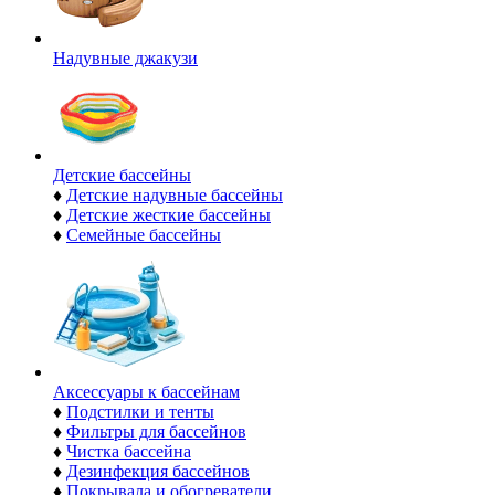
Надувные джакузи
Детские бассейны
♦
Детские надувные бассейны
♦
Детские жесткие бассейны
♦
Семейные бассейны
Аксессуары к бассейнам
♦
Подстилки и тенты
♦
Фильтры для бассейнов
♦
Чистка бассейна
♦
Дезинфекция бассейнов
♦
Покрывала и обогреватели