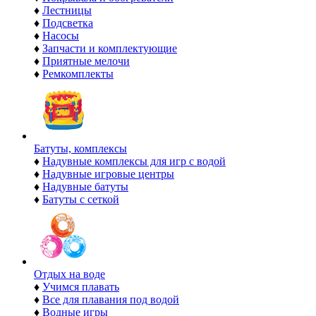
♦
Лестницы
♦
Подсветка
♦
Насосы
♦
Запчасти и комплектующие
♦
Приятные мелочи
♦
Ремкомплекты
Батуты, комплексы
♦
Надувные комплексы для игр с водой
♦
Надувные игровые центры
♦
Надувные батуты
♦
Батуты с сеткой
Отдых на воде
♦
Учимся плавать
♦
Все для плавания под водой
♦
Водные игры