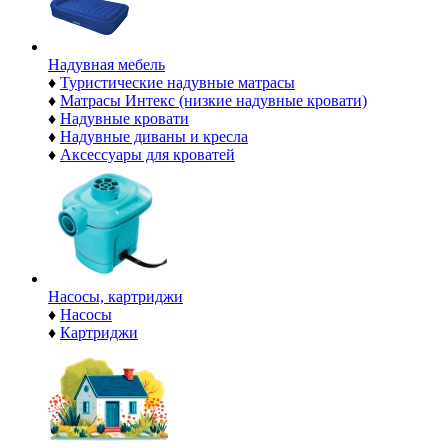
Надувная мебель
♦
Туристические надувные матрасы
♦
Матрасы Интекс (низкие надувные кровати)
♦
Надувные кровати
♦
Надувные диваны и кресла
♦
Аксессуары для кроватей
Насосы, картриджи
♦
Насосы
♦
Картриджи