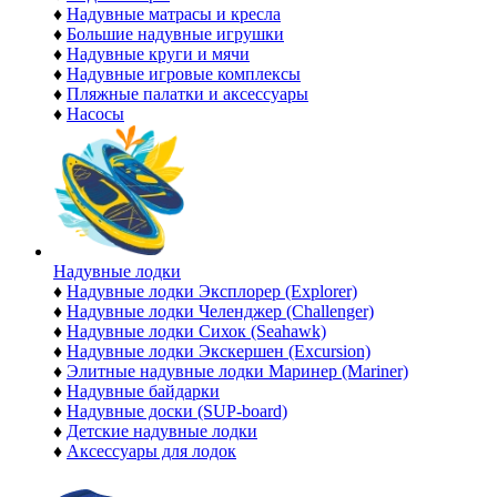
♦
Надувные матрасы и кресла
♦
Большие надувные игрушки
♦
Надувные круги и мячи
♦
Надувные игровые комплексы
♦
Пляжные палатки и аксессуары
♦
Насосы
Надувные лодки
♦
Надувные лодки Эксплорер (Explorer)
♦
Надувные лодки Челенджер (Challenger)
♦
Надувные лодки Сихок (Seahawk)
♦
Надувные лодки Экскершен (Excursion)
♦
Элитные надувные лодки Маринер (Mariner)
♦
Надувные байдарки
♦
Надувные доски (SUP-board)
♦
Детские надувные лодки
♦
Аксессуары для лодок