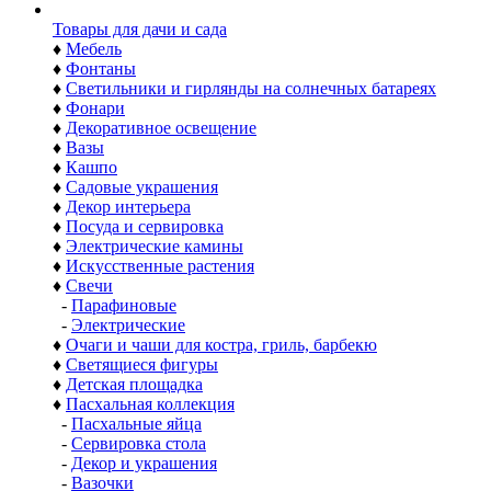
Товары для дачи и сада
♦
Мебель
♦
Фонтаны
♦
Светильники и гирлянды на солнечных батареях
♦
Фонари
♦
Декоративное освещение
♦
Вазы
♦
Кашпо
♦
Садовые украшения
♦
Декор интерьера
♦
Посуда и сервировка
♦
Электрические камины
♦
Искусственные растения
♦
Свечи
-
Парафиновые
-
Электрические
♦
Очаги и чаши для костра, гриль, барбекю
♦
Светящиеся фигуры
♦
Детская площадка
♦
Пасхальная коллекция
-
Пасхальные яйца
-
Сервировка стола
-
Декор и украшения
-
Вазочки