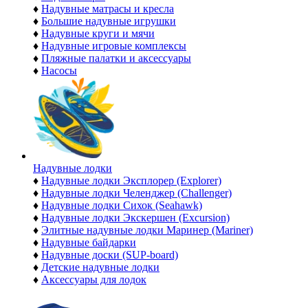
♦
Надувные матрасы и кресла
♦
Большие надувные игрушки
♦
Надувные круги и мячи
♦
Надувные игровые комплексы
♦
Пляжные палатки и аксессуары
♦
Насосы
Надувные лодки
♦
Надувные лодки Эксплорер (Explorer)
♦
Надувные лодки Челенджер (Challenger)
♦
Надувные лодки Сихок (Seahawk)
♦
Надувные лодки Экскершен (Excursion)
♦
Элитные надувные лодки Маринер (Mariner)
♦
Надувные байдарки
♦
Надувные доски (SUP-board)
♦
Детские надувные лодки
♦
Аксессуары для лодок