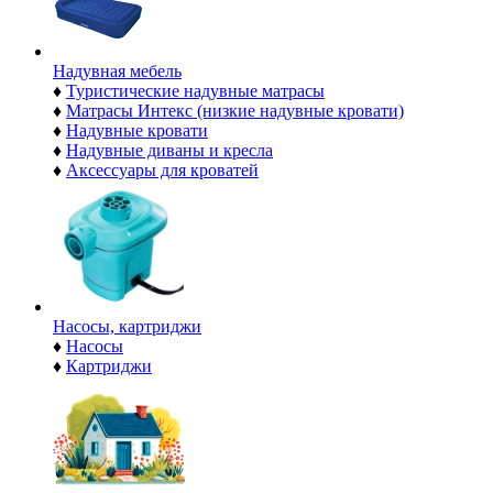
Надувная мебель
♦
Туристические надувные матрасы
♦
Матрасы Интекс (низкие надувные кровати)
♦
Надувные кровати
♦
Надувные диваны и кресла
♦
Аксессуары для кроватей
Насосы, картриджи
♦
Насосы
♦
Картриджи