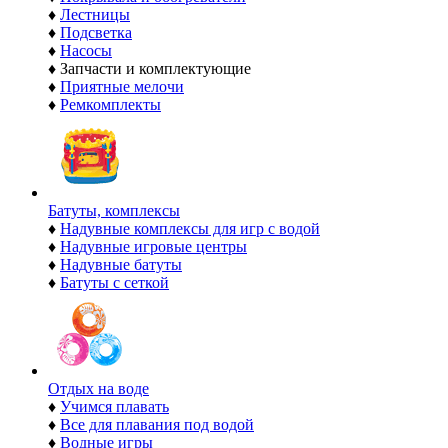
♦
Лестницы
♦
Подсветка
♦
Насосы
♦
Запчасти и комплектующие
♦
Приятные мелочи
♦
Ремкомплекты
Батуты, комплексы
♦
Надувные комплексы для игр с водой
♦
Надувные игровые центры
♦
Надувные батуты
♦
Батуты с сеткой
Отдых на воде
♦
Учимся плавать
♦
Все для плавания под водой
♦
Водные игры