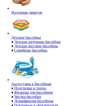
Надувные джакузи
Детские бассейны
♦
Детские надувные бассейны
♦
Детские жесткие бассейны
♦
Семейные бассейны
Аксессуары к бассейнам
♦
Подстилки и тенты
♦
Фильтры для бассейнов
♦
Чистка бассейна
♦
Дезинфекция бассейнов
♦
Покрывала и обогреватели