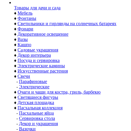
Товары для дачи и сада
♦
Мебель
♦
Фонтаны
♦
Светильники и гирлянды на солнечных батареях
♦
Фонари
♦
Декоративное освещение
♦
Вазы
♦
Кашпо
♦
Садовые украшения
♦
Декор интерьера
♦
Посуда и сервировка
♦
Электрические камины
♦
Искусственные растения
♦
Свечи
-
Парафиновые
-
Электрические
♦
Очаги и чаши для костра, гриль, барбекю
♦
Светящиеся фигуры
♦
Детская площадка
♦
Пасхальная коллекция
-
Пасхальные яйца
-
Сервировка стола
-
Декор и украшения
-
Вазочки