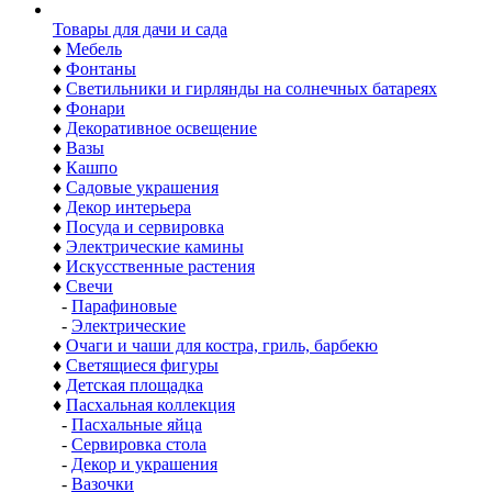
Товары для дачи и сада
♦
Мебель
♦
Фонтаны
♦
Светильники и гирлянды на солнечных батареях
♦
Фонари
♦
Декоративное освещение
♦
Вазы
♦
Кашпо
♦
Садовые украшения
♦
Декор интерьера
♦
Посуда и сервировка
♦
Электрические камины
♦
Искусственные растения
♦
Свечи
-
Парафиновые
-
Электрические
♦
Очаги и чаши для костра, гриль, барбекю
♦
Светящиеся фигуры
♦
Детская площадка
♦
Пасхальная коллекция
-
Пасхальные яйца
-
Сервировка стола
-
Декор и украшения
-
Вазочки