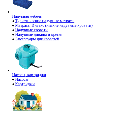
Надувная мебель
♦
Туристические надувные матрасы
♦
Матрасы Интекс (низкие надувные кровати)
♦
Надувные кровати
♦
Надувные диваны и кресла
♦
Аксессуары для кроватей
Насосы, картриджи
♦
Насосы
♦
Картриджи