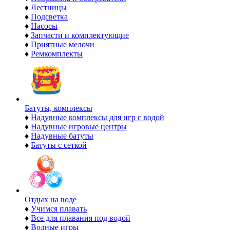
♦
Лестницы
♦
Подсветка
♦
Насосы
♦
Запчасти и комплектующие
♦
Приятные мелочи
♦
Ремкомплекты
Батуты, комплексы
♦
Надувные комплексы для игр с водой
♦
Надувные игровые центры
♦
Надувные батуты
♦
Батуты с сеткой
Отдых на воде
♦
Учимся плавать
♦
Все для плавания под водой
♦
Водные игры