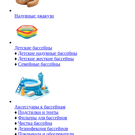
Надувные джакузи
Детские бассейны
♦
Детские надувные бассейны
♦
Детские жесткие бассейны
♦
Семейные бассейны
Аксессуары к бассейнам
♦
Подстилки и тенты
♦
Фильтры для бассейнов
♦
Чистка бассейна
♦
Дезинфекция бассейнов
♦
Покрывала и обогреватели