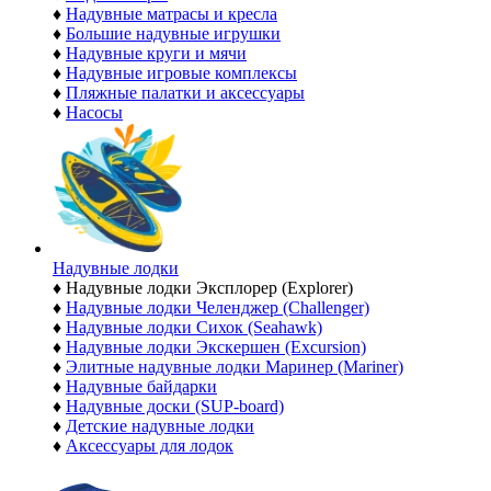
♦
Надувные матрасы и кресла
♦
Большие надувные игрушки
♦
Надувные круги и мячи
♦
Надувные игровые комплексы
♦
Пляжные палатки и аксессуары
♦
Насосы
Надувные лодки
♦
Надувные лодки Эксплорер (Explorer)
♦
Надувные лодки Челенджер (Challenger)
♦
Надувные лодки Сихок (Seahawk)
♦
Надувные лодки Экскершен (Excursion)
♦
Элитные надувные лодки Маринер (Mariner)
♦
Надувные байдарки
♦
Надувные доски (SUP-board)
♦
Детские надувные лодки
♦
Аксессуары для лодок