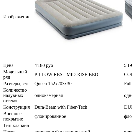
Изображение
Цена
4'180 руб
5'1
Модельный
PILLOW REST MID-RISE BED
CO
ряд
Размеры, см
Queen 152x203x30
Ful
Количество
надувных
однокамерная
одн
отсеков
Конструкция
Dura-Beam with Fiber-Tech
DU
Внешнее
флокированное
фло
покрытие
Тип клапана
Насос
встроенный электрический
вст