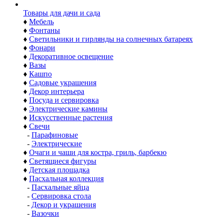
Товары для дачи и сада
♦
Мебель
♦
Фонтаны
♦
Светильники и гирлянды на солнечных батареях
♦
Фонари
♦
Декоративное освещение
♦
Вазы
♦
Кашпо
♦
Садовые украшения
♦
Декор интерьера
♦
Посуда и сервировка
♦
Электрические камины
♦
Искусственные растения
♦
Свечи
-
Парафиновые
-
Электрические
♦
Очаги и чаши для костра, гриль, барбекю
♦
Светящиеся фигуры
♦
Детская площадка
♦
Пасхальная коллекция
-
Пасхальные яйца
-
Сервировка стола
-
Декор и украшения
-
Вазочки