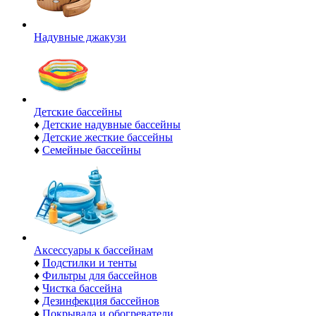
Надувные джакузи
Детские бассейны
♦
Детские надувные бассейны
♦
Детские жесткие бассейны
♦
Семейные бассейны
Аксессуары к бассейнам
♦
Подстилки и тенты
♦
Фильтры для бассейнов
♦
Чистка бассейна
♦
Дезинфекция бассейнов
♦
Покрывала и обогреватели