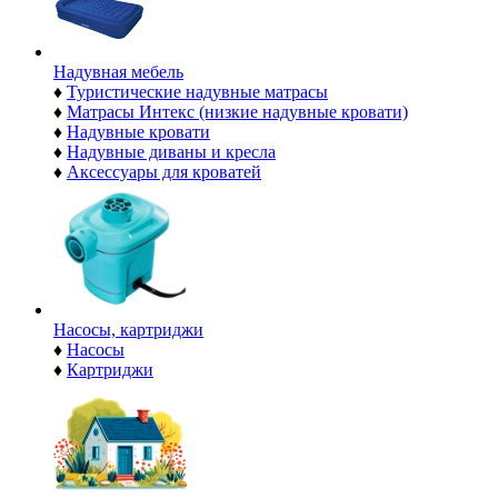
Надувная мебель
♦
Туристические надувные матрасы
♦
Матрасы Интекс (низкие надувные кровати)
♦
Надувные кровати
♦
Надувные диваны и кресла
♦
Аксессуары для кроватей
Насосы, картриджи
♦
Насосы
♦
Картриджи