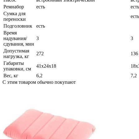
Ремнабор
есть
ест
Сумка для
ест
переноски
Подголовник
есть
Время
надувания/
3
3
сдувания, мин
Допустимая
272
136
нагрузка, кг
Габариты
41х24х18
18x
упаковки, см
Вес, кг
6,2
7,2
С этим товаром обычно покупают