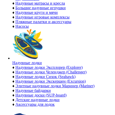
♦
Надувные матрасы и кресла
♦
Большие надувные игрушки
♦
Надувные круги и мячи
♦
Надувные игровые комплексы
♦
Пляжные палатки и аксессуары
♦
Насосы
Надувные лодки
♦
Надувные лодки Эксплорер (Explorer)
♦
Надувные лодки Челенджер (Challenger)
♦
Надувные лодки Сихок (Seahawk)
♦
Надувные лодки Экскершен (Excursion)
♦
Элитные надувные лодки Маринер (Mariner)
♦
Надувные байдарки
♦
Надувные доски (SUP-board)
♦
Детские надувные лодки
♦
Аксессуары для лодок