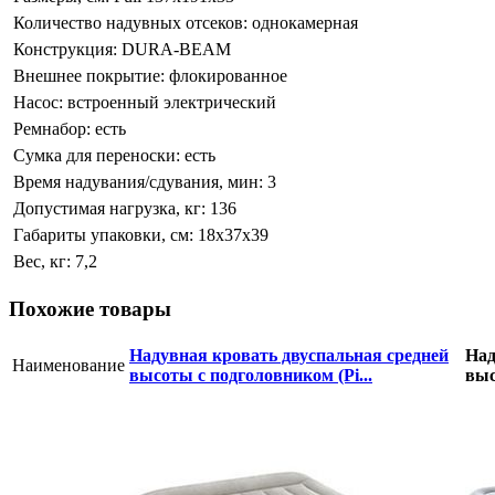
Количество надувных отсеков:
однокамерная
Конструкция:
DURA-BEAM
Внешнее покрытие:
флокированное
Насос:
встроенный электрический
Ремнабор:
есть
Сумка для переноски:
есть
Время надувания/сдувания, мин:
3
Допустимая нагрузка, кг:
136
Габариты упаковки, см:
18x37x39
Вес, кг:
7,2
Похожие товары
Надувная кровать двуспальная средней
Над
Наименование
высоты с подголовником (Pi...
выс