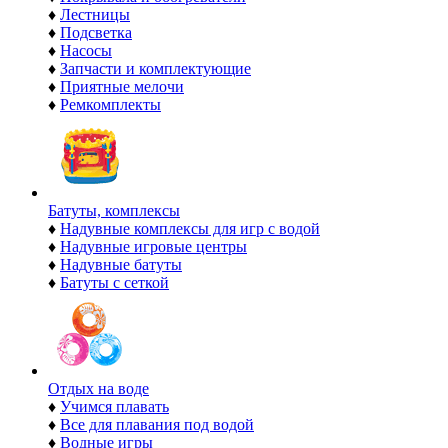
♦
Лестницы
♦
Подсветка
♦
Насосы
♦
Запчасти и комплектующие
♦
Приятные мелочи
♦
Ремкомплекты
Батуты, комплексы
♦
Надувные комплексы для игр с водой
♦
Надувные игровые центры
♦
Надувные батуты
♦
Батуты с сеткой
Отдых на воде
♦
Учимся плавать
♦
Все для плавания под водой
♦
Водные игры