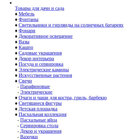
Товары для дачи и сада
♦
Мебель
♦
Фонтаны
♦
Светильники и гирлянды на солнечных батареях
♦
Фонари
♦
Декоративное освещение
♦
Вазы
♦
Кашпо
♦
Садовые украшения
♦
Декор интерьера
♦
Посуда и сервировка
♦
Электрические камины
♦
Искусственные растения
♦
Свечи
-
Парафиновые
-
Электрические
♦
Очаги и чаши для костра, гриль, барбекю
♦
Светящиеся фигуры
♦
Детская площадка
♦
Пасхальная коллекция
-
Пасхальные яйца
-
Сервировка стола
-
Декор и украшения
-
Вазочки