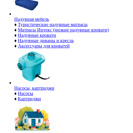
Надувная мебель
♦
Туристические надувные матрасы
♦
Матрасы Интекс (низкие надувные кровати)
♦
Надувные кровати
♦
Надувные диваны и кресла
♦
Аксессуары для кроватей
Насосы, картриджи
♦
Насосы
♦
Картриджи