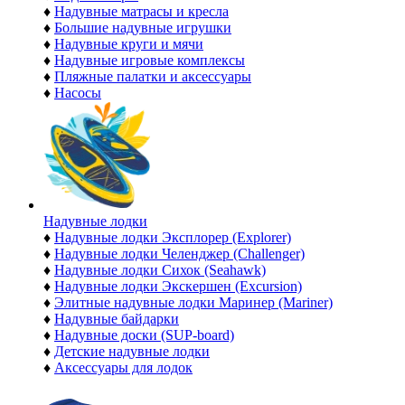
♦
Надувные матрасы и кресла
♦
Большие надувные игрушки
♦
Надувные круги и мячи
♦
Надувные игровые комплексы
♦
Пляжные палатки и аксессуары
♦
Насосы
Надувные лодки
♦
Надувные лодки Эксплорер (Explorer)
♦
Надувные лодки Челенджер (Challenger)
♦
Надувные лодки Сихок (Seahawk)
♦
Надувные лодки Экскершен (Excursion)
♦
Элитные надувные лодки Маринер (Mariner)
♦
Надувные байдарки
♦
Надувные доски (SUP-board)
♦
Детские надувные лодки
♦
Аксессуары для лодок