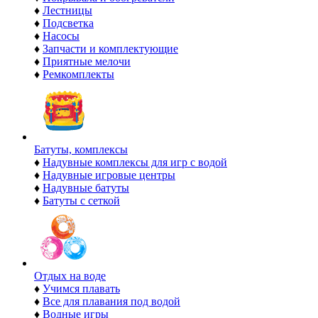
♦
Лестницы
♦
Подсветка
♦
Насосы
♦
Запчасти и комплектующие
♦
Приятные мелочи
♦
Ремкомплекты
Батуты, комплексы
♦
Надувные комплексы для игр с водой
♦
Надувные игровые центры
♦
Надувные батуты
♦
Батуты с сеткой
Отдых на воде
♦
Учимся плавать
♦
Все для плавания под водой
♦
Водные игры