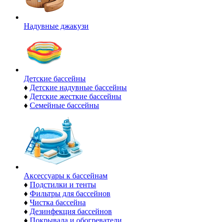
Надувные джакузи
Детские бассейны
♦
Детские надувные бассейны
♦
Детские жесткие бассейны
♦
Семейные бассейны
Аксессуары к бассейнам
♦
Подстилки и тенты
♦
Фильтры для бассейнов
♦
Чистка бассейна
♦
Дезинфекция бассейнов
♦
Покрывала и обогреватели