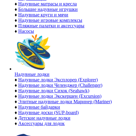
♦
Надувные матрасы и кресла
♦
Большие надувные игрушки
♦
Надувные круги и мячи
♦
Надувные игровые комплексы
♦
Пляжные палатки и аксессуары
♦
Насосы
Надувные лодки
♦
Надувные лодки Эксплорер (Explorer)
♦
Надувные лодки Челенджер (Challenger)
♦
Надувные лодки Сихок (Seahawk)
♦
Надувные лодки Экскершен (Excursion)
♦
Элитные надувные лодки Маринер (Mariner)
♦
Надувные байдарки
♦
Надувные доски (SUP-board)
♦
Детские надувные лодки
♦
Аксессуары для лодок