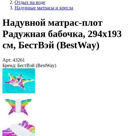
Отдых на воде
Надувные матрасы и кресла
Надувной матрас-плот
Радужная бабочка, 294x193
см, БестВэй (BestWay)
Арт.
43261
Бренд:
БестВэй (BestWay)