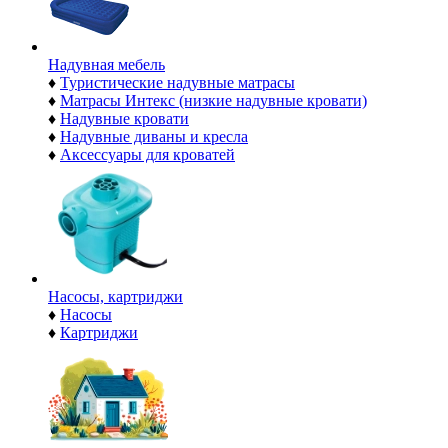
Надувная мебель
♦
Туристические надувные матрасы
♦
Матрасы Интекс (низкие надувные кровати)
♦
Надувные кровати
♦
Надувные диваны и кресла
♦
Аксессуары для кроватей
Насосы, картриджи
♦
Насосы
♦
Картриджи