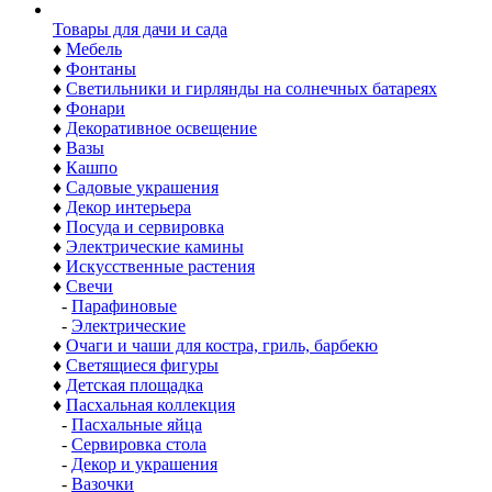
Товары для дачи и сада
♦
Мебель
♦
Фонтаны
♦
Светильники и гирлянды на солнечных батареях
♦
Фонари
♦
Декоративное освещение
♦
Вазы
♦
Кашпо
♦
Садовые украшения
♦
Декор интерьера
♦
Посуда и сервировка
♦
Электрические камины
♦
Искусственные растения
♦
Свечи
-
Парафиновые
-
Электрические
♦
Очаги и чаши для костра, гриль, барбекю
♦
Светящиеся фигуры
♦
Детская площадка
♦
Пасхальная коллекция
-
Пасхальные яйца
-
Сервировка стола
-
Декор и украшения
-
Вазочки