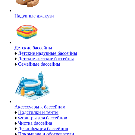
Надувные джакузи
Детские бассейны
♦
Детские надувные бассейны
♦
Детские жесткие бассейны
♦
Семейные бассейны
Аксессуары к бассейнам
♦
Подстилки и тенты
♦
Фильтры для бассейнов
♦
Чистка бассейна
♦
Дезинфекция бассейнов
♦
Покрывала и обогреватели