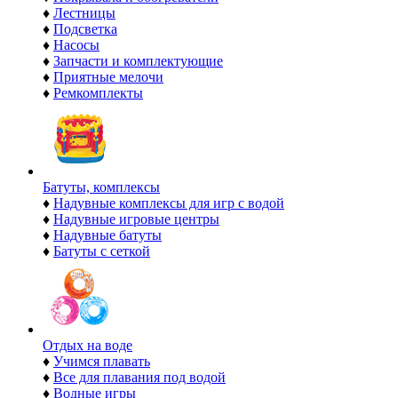
♦
Лестницы
♦
Подсветка
♦
Насосы
♦
Запчасти и комплектующие
♦
Приятные мелочи
♦
Ремкомплекты
Батуты, комплексы
♦
Надувные комплексы для игр с водой
♦
Надувные игровые центры
♦
Надувные батуты
♦
Батуты с сеткой
Отдых на воде
♦
Учимся плавать
♦
Все для плавания под водой
♦
Водные игры