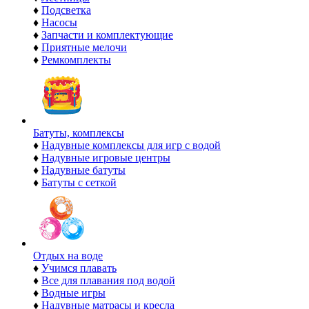
♦
Подсветка
♦
Насосы
♦
Запчасти и комплектующие
♦
Приятные мелочи
♦
Ремкомплекты
Батуты, комплексы
♦
Надувные комплексы для игр с водой
♦
Надувные игровые центры
♦
Надувные батуты
♦
Батуты с сеткой
Отдых на воде
♦
Учимся плавать
♦
Все для плавания под водой
♦
Водные игры
♦
Надувные матрасы и кресла