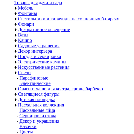
Товары для дачи и сада
♦
Мебель
♦
Фонтаны
♦
Светильники и гирлянды на солнечных батареях
♦
Фонари
♦
Декоративное освещение
♦
Вазы
♦
Кашпо
♦
Садовые украшения
♦
Декор интерьера
♦
Посуда и сервировка
♦
Электрические камины
♦
Искусственные растения
♦
Свечи
-
Парафиновые
-
Электрические
♦
Очаги и чаши для костра, гриль, барбекю
♦
Светящиеся фигуры
♦
Детская площадка
♦
Пасхальная коллекция
-
Пасхальные яйца
-
Сервировка стола
-
Декор и украшения
-
Вазочки
-
Цветы