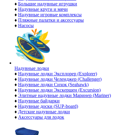
♦
Большие надувные игрушки
♦
Надувные круги и мячи
♦
Надувные игровые комплексы
♦
Пляжные палатки и аксессуары
♦
Насосы
Надувные лодки
♦
Надувные лодки Эксплорер (Explorer)
♦
Надувные лодки Челенджер (Challenger)
♦
Надувные лодки Сихок (Seahawk)
♦
Надувные лодки Экскершен (Excursion)
♦
Элитные надувные лодки Маринер (Mariner)
♦
Надувные байдарки
♦
Надувные доски (SUP-board)
♦
Детские надувные лодки
♦
Аксессуары для лодок