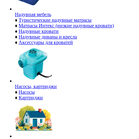
Надувная мебель
♦
Туристические надувные матрасы
♦
Матрасы Интекс (низкие надувные кровати)
♦
Надувные кровати
♦
Надувные диваны и кресла
♦
Аксессуары для кроватей
Насосы, картриджи
♦
Насосы
♦
Картриджи