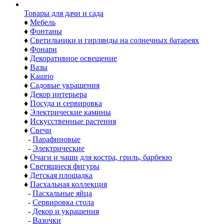
Товары для дачи и сада
♦
Мебель
♦
Фонтаны
♦
Светильники и гирлянды на солнечных батареях
♦
Фонари
♦
Декоративное освещение
♦
Вазы
♦
Кашпо
♦
Садовые украшения
♦
Декор интерьера
♦
Посуда и сервировка
♦
Электрические камины
♦
Искусственные растения
♦
Свечи
-
Парафиновые
-
Электрические
♦
Очаги и чаши для костра, гриль, барбекю
♦
Светящиеся фигуры
♦
Детская площадка
♦
Пасхальная коллекция
-
Пасхальные яйца
-
Сервировка стола
-
Декор и украшения
-
Вазочки