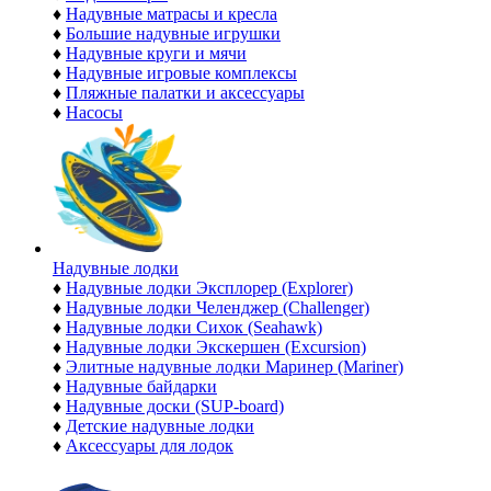
♦
Надувные матрасы и кресла
♦
Большие надувные игрушки
♦
Надувные круги и мячи
♦
Надувные игровые комплексы
♦
Пляжные палатки и аксессуары
♦
Насосы
Надувные лодки
♦
Надувные лодки Эксплорер (Explorer)
♦
Надувные лодки Челенджер (Challenger)
♦
Надувные лодки Сихок (Seahawk)
♦
Надувные лодки Экскершен (Excursion)
♦
Элитные надувные лодки Маринер (Mariner)
♦
Надувные байдарки
♦
Надувные доски (SUP-board)
♦
Детские надувные лодки
♦
Аксессуары для лодок