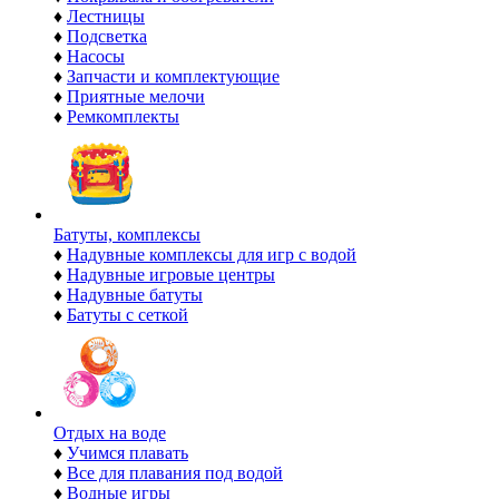
♦
Лестницы
♦
Подсветка
♦
Насосы
♦
Запчасти и комплектующие
♦
Приятные мелочи
♦
Ремкомплекты
Батуты, комплексы
♦
Надувные комплексы для игр с водой
♦
Надувные игровые центры
♦
Надувные батуты
♦
Батуты с сеткой
Отдых на воде
♦
Учимся плавать
♦
Все для плавания под водой
♦
Водные игры