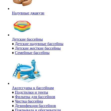
Надувные джакузи
Детские бассейны
♦
Детские надувные бассейны
♦
Детские жесткие бассейны
♦
Семейные бассейны
Аксессуары к бассейнам
♦
Подстилки и тенты
♦
Фильтры для бассейнов
♦
Чистка бассейна
♦
Дезинфекция бассейнов
♦
Покрывала и обогреватели