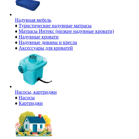
Надувная мебель
♦
Туристические надувные матрасы
♦
Матрасы Интекс (низкие надувные кровати)
♦
Надувные кровати
♦
Надувные диваны и кресла
♦
Аксессуары для кроватей
Насосы, картриджи
♦
Насосы
♦
Картриджи