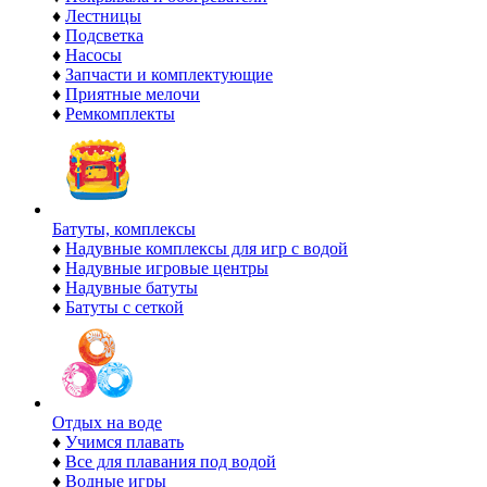
♦
Лестницы
♦
Подсветка
♦
Насосы
♦
Запчасти и комплектующие
♦
Приятные мелочи
♦
Ремкомплекты
Батуты, комплексы
♦
Надувные комплексы для игр с водой
♦
Надувные игровые центры
♦
Надувные батуты
♦
Батуты с сеткой
Отдых на воде
♦
Учимся плавать
♦
Все для плавания под водой
♦
Водные игры