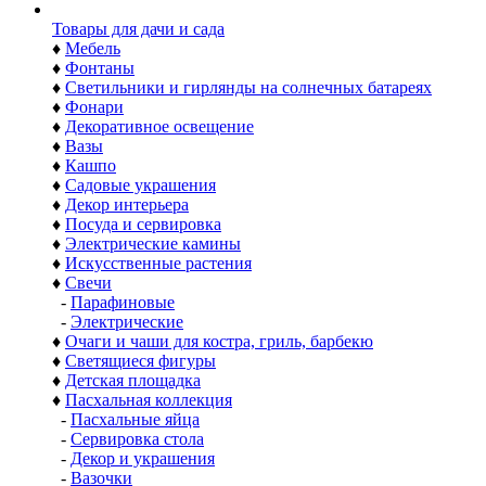
Товары для дачи и сада
♦
Мебель
♦
Фонтаны
♦
Светильники и гирлянды на солнечных батареях
♦
Фонари
♦
Декоративное освещение
♦
Вазы
♦
Кашпо
♦
Садовые украшения
♦
Декор интерьера
♦
Посуда и сервировка
♦
Электрические камины
♦
Искусственные растения
♦
Свечи
-
Парафиновые
-
Электрические
♦
Очаги и чаши для костра, гриль, барбекю
♦
Светящиеся фигуры
♦
Детская площадка
♦
Пасхальная коллекция
-
Пасхальные яйца
-
Сервировка стола
-
Декор и украшения
-
Вазочки