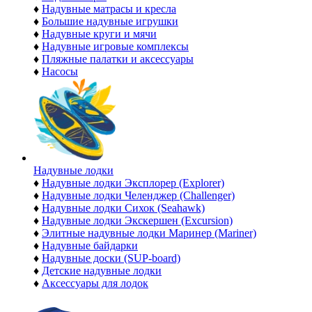
♦
Надувные матрасы и кресла
♦
Большие надувные игрушки
♦
Надувные круги и мячи
♦
Надувные игровые комплексы
♦
Пляжные палатки и аксессуары
♦
Насосы
Надувные лодки
♦
Надувные лодки Эксплорер (Explorer)
♦
Надувные лодки Челенджер (Challenger)
♦
Надувные лодки Сихок (Seahawk)
♦
Надувные лодки Экскершен (Excursion)
♦
Элитные надувные лодки Маринер (Mariner)
♦
Надувные байдарки
♦
Надувные доски (SUP-board)
♦
Детские надувные лодки
♦
Аксессуары для лодок