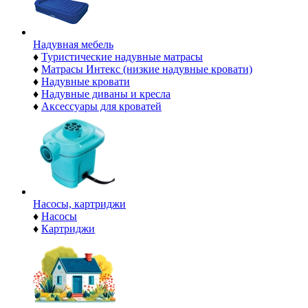
Надувная мебель
♦
Туристические надувные матрасы
♦
Матрасы Интекс (низкие надувные кровати)
♦
Надувные кровати
♦
Надувные диваны и кресла
♦
Аксессуары для кроватей
Насосы, картриджи
♦
Насосы
♦
Картриджи