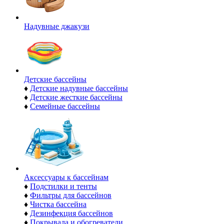
Надувные джакузи
Детские бассейны
♦
Детские надувные бассейны
♦
Детские жесткие бассейны
♦
Семейные бассейны
Аксессуары к бассейнам
♦
Подстилки и тенты
♦
Фильтры для бассейнов
♦
Чистка бассейна
♦
Дезинфекция бассейнов
♦
Покрывала и обогреватели