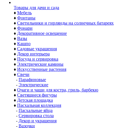
Товары для дачи и сада
♦
Мебель
♦
Фонтаны
♦
Светильники и гирлянды на солнечных батареях
♦
Фонари
♦
Декоративное освещение
♦
Вазы
♦
Кашпо
♦
Садовые украшения
♦
Декор интерьера
♦
Посуда и сервировка
♦
Электрические камины
♦
Искусственные растения
♦
Свечи
-
Парафиновые
-
Электрические
♦
Очаги и чаши для костра, гриль, барбекю
♦
Светящиеся фигуры
♦
Детская площадка
♦
Пасхальная коллекция
-
Пасхальные яйца
-
Сервировка стола
-
Декор и украшения
-
Вазочки