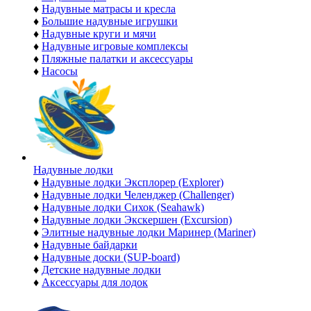
♦
Надувные матрасы и кресла
♦
Большие надувные игрушки
♦
Надувные круги и мячи
♦
Надувные игровые комплексы
♦
Пляжные палатки и аксессуары
♦
Насосы
Надувные лодки
♦
Надувные лодки Эксплорер (Explorer)
♦
Надувные лодки Челенджер (Challenger)
♦
Надувные лодки Сихок (Seahawk)
♦
Надувные лодки Экскершен (Excursion)
♦
Элитные надувные лодки Маринер (Mariner)
♦
Надувные байдарки
♦
Надувные доски (SUP-board)
♦
Детские надувные лодки
♦
Аксессуары для лодок