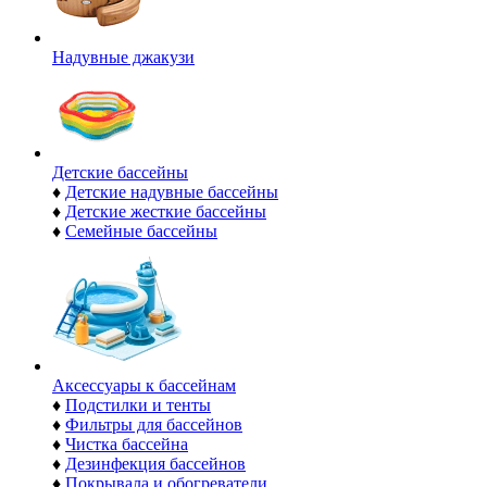
Надувные джакузи
Детские бассейны
♦
Детские надувные бассейны
♦
Детские жесткие бассейны
♦
Семейные бассейны
Аксессуары к бассейнам
♦
Подстилки и тенты
♦
Фильтры для бассейнов
♦
Чистка бассейна
♦
Дезинфекция бассейнов
♦
Покрывала и обогреватели