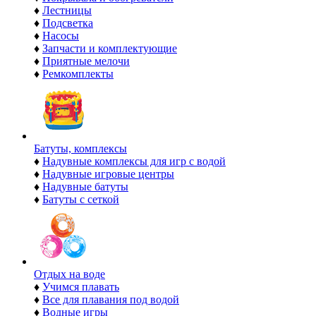
♦
Лестницы
♦
Подсветка
♦
Насосы
♦
Запчасти и комплектующие
♦
Приятные мелочи
♦
Ремкомплекты
Батуты, комплексы
♦
Надувные комплексы для игр с водой
♦
Надувные игровые центры
♦
Надувные батуты
♦
Батуты с сеткой
Отдых на воде
♦
Учимся плавать
♦
Все для плавания под водой
♦
Водные игры