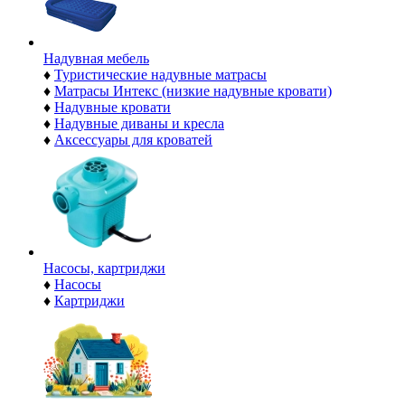
Надувная мебель
♦
Туристические надувные матрасы
♦
Матрасы Интекс (низкие надувные кровати)
♦
Надувные кровати
♦
Надувные диваны и кресла
♦
Аксессуары для кроватей
Насосы, картриджи
♦
Насосы
♦
Картриджи