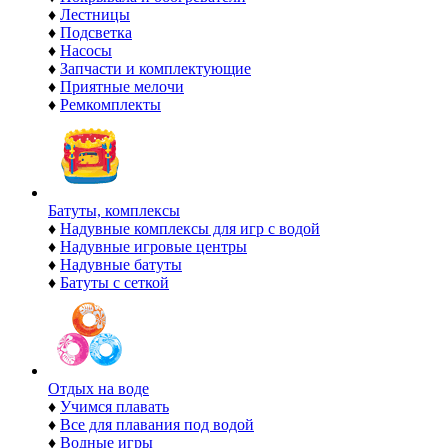
♦
Лестницы
♦
Подсветка
♦
Насосы
♦
Запчасти и комплектующие
♦
Приятные мелочи
♦
Ремкомплекты
Батуты, комплексы
♦
Надувные комплексы для игр с водой
♦
Надувные игровые центры
♦
Надувные батуты
♦
Батуты с сеткой
Отдых на воде
♦
Учимся плавать
♦
Все для плавания под водой
♦
Водные игры