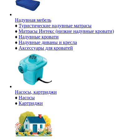
Надувная мебель
♦
Туристические надувные матрасы
♦
Матрасы Интекс (низкие надувные кровати)
♦
Надувные кровати
♦
Надувные диваны и кресла
♦
Аксессуары для кроватей
Насосы, картриджи
♦
Насосы
♦
Картриджи