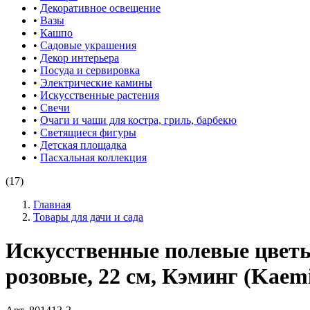
•
Декоративное освещение
•
Вазы
•
Кашпо
•
Садовые украшения
•
Декор интерьера
•
Посуда и сервировка
•
Электрические камины
•
Искусственные растения
•
Свечи
•
Очаги и чаши для костра, гриль, барбекю
•
Светящиеся фигуры
•
Детская площадка
•
Пасхальная коллекция
(17)
Главная
Товары для дачи и сада
Искусственные полевые цве
розовые, 22 см, Кэминг (Kaem