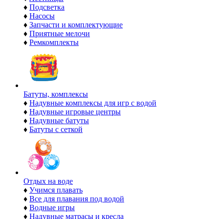
♦
Подсветка
♦
Насосы
♦
Запчасти и комплектующие
♦
Приятные мелочи
♦
Ремкомплекты
Батуты, комплексы
♦
Надувные комплексы для игр с водой
♦
Надувные игровые центры
♦
Надувные батуты
♦
Батуты с сеткой
Отдых на воде
♦
Учимся плавать
♦
Все для плавания под водой
♦
Водные игры
♦
Надувные матрасы и кресла