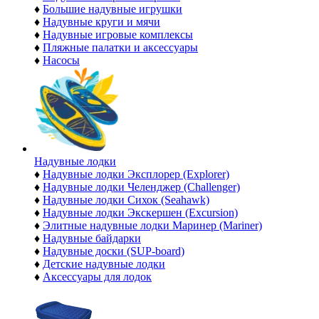
♦
Большие надувные игрушки
♦
Надувные круги и мячи
♦
Надувные игровые комплексы
♦
Пляжные палатки и аксессуары
♦
Насосы
Надувные лодки
♦
Надувные лодки Эксплорер (Explorer)
♦
Надувные лодки Челенджер (Challenger)
♦
Надувные лодки Сихок (Seahawk)
♦
Надувные лодки Экскершен (Excursion)
♦
Элитные надувные лодки Маринер (Mariner)
♦
Надувные байдарки
♦
Надувные доски (SUP-board)
♦
Детские надувные лодки
♦
Аксессуары для лодок