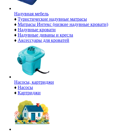
Надувная мебель
♦
Туристические надувные матрасы
♦
Матрасы Интекс (низкие надувные кровати)
♦
Надувные кровати
♦
Надувные диваны и кресла
♦
Аксессуары для кроватей
Насосы, картриджи
♦
Насосы
♦
Картриджи