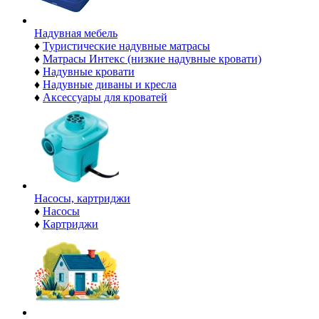
Надувная мебель
♦
Туристические надувные матрасы
♦
Матрасы Интекс (низкие надувные кровати)
♦
Надувные кровати
♦
Надувные диваны и кресла
♦
Аксессуары для кроватей
Насосы, картриджи
♦
Насосы
♦
Картриджи