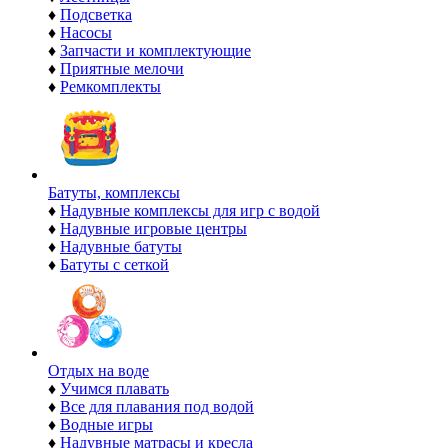
♦
Подсветка
♦
Насосы
♦
Запчасти и комплектующие
♦
Приятные мелочи
♦
Ремкомплекты
Батуты, комплексы
♦
Надувные комплексы для игр с водой
♦
Надувные игровые центры
♦
Надувные батуты
♦
Батуты с сеткой
Отдых на воде
♦
Учимся плавать
♦
Все для плавания под водой
♦
Водные игры
♦
Надувные матрасы и кресла