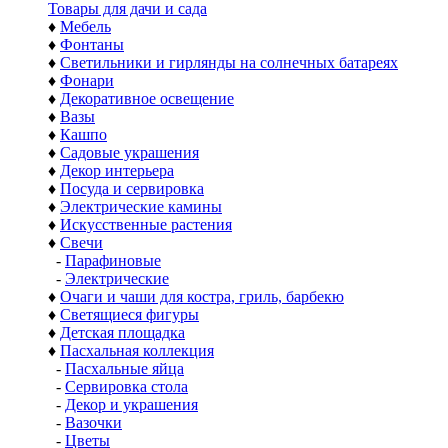
Товары для дачи и сада
♦
Мебель
♦
Фонтаны
♦
Светильники и гирлянды на солнечных батареях
♦
Фонари
♦
Декоративное освещение
♦
Вазы
♦
Кашпо
♦
Садовые украшения
♦
Декор интерьера
♦
Посуда и сервировка
♦
Электрические камины
♦
Искусственные растения
♦
Свечи
-
Парафиновые
-
Электрические
♦
Очаги и чаши для костра, гриль, барбекю
♦
Светящиеся фигуры
♦
Детская площадка
♦
Пасхальная коллекция
-
Пасхальные яйца
-
Сервировка стола
-
Декор и украшения
-
Вазочки
-
Цветы