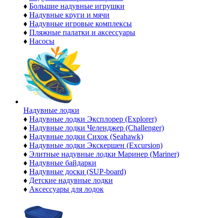
♦
Большие надувные игрушки
♦
Надувные круги и мячи
♦
Надувные игровые комплексы
♦
Пляжные палатки и аксессуары
♦
Насосы
Надувные лодки
♦
Надувные лодки Эксплорер (Explorer)
♦
Надувные лодки Челенджер (Challenger)
♦
Надувные лодки Сихок (Seahawk)
♦
Надувные лодки Экскершен (Excursion)
♦
Элитные надувные лодки Маринер (Mariner)
♦
Надувные байдарки
♦
Надувные доски (SUP-board)
♦
Детские надувные лодки
♦
Аксессуары для лодок