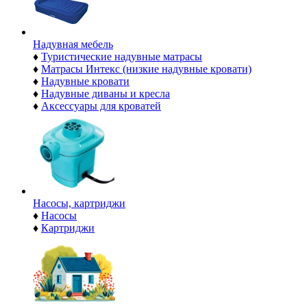
Надувная мебель
♦
Туристические надувные матрасы
♦
Матрасы Интекс (низкие надувные кровати)
♦
Надувные кровати
♦
Надувные диваны и кресла
♦
Аксессуары для кроватей
Насосы, картриджи
♦
Насосы
♦
Картриджи