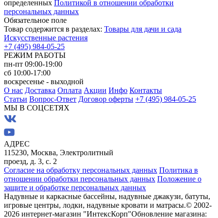
определенных
Политикой в отношении обработки
персональных данных
Обязательное поле
Товар содержится в разделах:
Товары для дачи и сада
Искусственные растения
+7 (495) 984-05-25
РЕЖИМ РАБОТЫ
пн-пт 09:00-19:00
сб 10:00-17:00
воскресенье - выходной
О нас
Доставка
Оплата
Акции
Инфо
Контакты
Статьи
Вопрос-Ответ
Договор оферты
+7 (495) 984-05-25
МЫ В СОЦСЕТЯХ
АДРЕС
115230, Москва, Электролитный
проезд, д. 3, с. 2
Согласие на обработку персональных данных
Политика в
отношении обработки персональных данных
Положение о
защите и обработке персональных данных
Надувные и каркасные бассейны, надувные джакузи, батуты,
игровые центры, лодки, надувные кровати и матрасы.
© 2002-
2026 интернет-магазин "ИнтексКорп"
Обновление магазина: