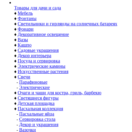
Товары для дачи и сада
♦
Мебель
♦
Фонтаны
♦
Светильники и гирлянды на солнечных батареях
♦
Фонари
♦
Декоративное освещение
♦
Вазы
♦
Кашпо
♦
Садовые украшения
♦
Декор интерьера
♦
Посуда и сервировка
♦
Электрические камины
♦
Искусственные растения
♦
Свечи
-
Парафиновые
-
Электрические
♦
Очаги и чаши для костра, гриль, барбекю
♦
Светящиеся фигуры
♦
Детская площадка
♦
Пасхальная коллекция
-
Пасхальные яйца
-
Сервировка стола
-
Декор и украшения
-
Вазочки