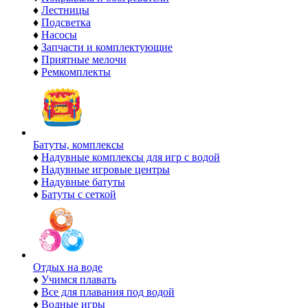
♦
Лестницы
♦
Подсветка
♦
Насосы
♦
Запчасти и комплектующие
♦
Приятные мелочи
♦
Ремкомплекты
Батуты, комплексы
♦
Надувные комплексы для игр с водой
♦
Надувные игровые центры
♦
Надувные батуты
♦
Батуты с сеткой
Отдых на воде
♦
Учимся плавать
♦
Все для плавания под водой
♦
Водные игры