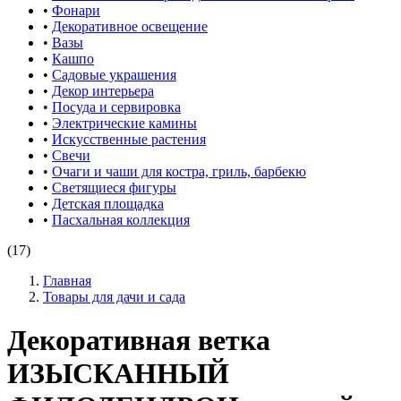
•
Фонари
•
Декоративное освещение
•
Вазы
•
Кашпо
•
Садовые украшения
•
Декор интерьера
•
Посуда и сервировка
•
Электрические камины
•
Искусственные растения
•
Свечи
•
Очаги и чаши для костра, гриль, барбекю
•
Светящиеся фигуры
•
Детская площадка
•
Пасхальная коллекция
(17)
Главная
Товары для дачи и сада
Декоративная ветка
ИЗЫСКАННЫЙ