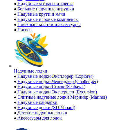
♦
Надувные матрасы и кресла
♦
Большие надувные игрушки
♦
Надувные круги и мячи
♦
Надувные игровые комплексы
♦
Пляжные палатки и аксессуары
♦
Насосы
Надувные лодки
♦
Надувные лодки Эксплорер (Explorer)
♦
Надувные лодки Челенджер (Challenger)
♦
Надувные лодки Сихок (Seahawk)
♦
Надувные лодки Экскершен (Excursion)
♦
Элитные надувные лодки Маринер (Mariner)
♦
Надувные байдарки
♦
Надувные доски (SUP-board)
♦
Детские надувные лодки
♦
Аксессуары для лодок