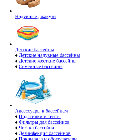
Надувные джакузи
Детские бассейны
♦
Детские надувные бассейны
♦
Детские жесткие бассейны
♦
Семейные бассейны
Аксессуары к бассейнам
♦
Подстилки и тенты
♦
Фильтры для бассейнов
♦
Чистка бассейна
♦
Дезинфекция бассейнов
♦
Покрывала и обогреватели