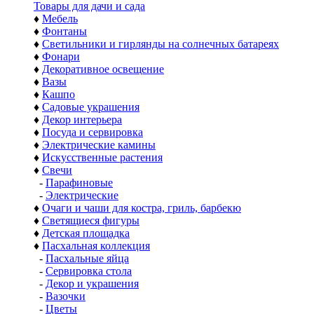
Товары для дачи и сада
♦
Мебель
♦
Фонтаны
♦
Светильники и гирлянды на солнечных батареях
♦
Фонари
♦
Декоративное освещение
♦
Вазы
♦
Кашпо
♦
Садовые украшения
♦
Декор интерьера
♦
Посуда и сервировка
♦
Электрические камины
♦
Искусственные растения
♦
Свечи
-
Парафиновые
-
Электрические
♦
Очаги и чаши для костра, гриль, барбекю
♦
Светящиеся фигуры
♦
Детская площадка
♦
Пасхальная коллекция
-
Пасхальные яйца
-
Сервировка стола
-
Декор и украшения
-
Вазочки
-
Цветы