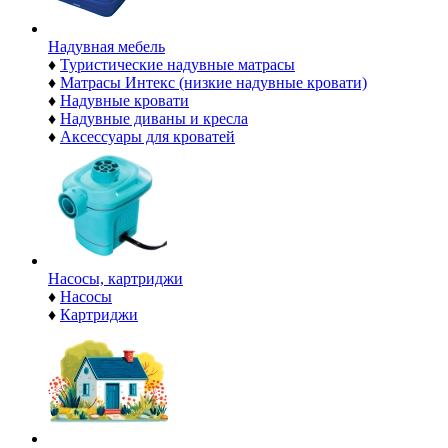
Надувная мебель
♦
Туристические надувные матрасы
♦
Матрасы Интекс (низкие надувные кровати)
♦
Надувные кровати
♦
Надувные диваны и кресла
♦
Аксессуары для кроватей
Насосы, картриджи
♦
Насосы
♦
Картриджи