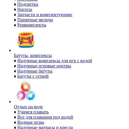
♦
Подсветка
♦
Насосы
♦
Запчасти и комплектующие
♦
Приятные мелочи
♦
Ремкомплекты
Батуты, комплексы
♦
Надувные комплексы для игр с водой
♦
Надувные игровые центры
♦
Надувные батуты
♦
Батуты с сеткой
Отдых на воде
♦
Учимся плавать
♦
Все для плавания под водой
♦
Водные игры
♦
Надувные матрасы и кресла