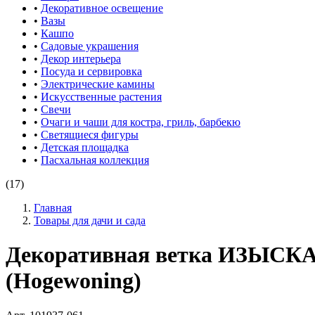
•
Декоративное освещение
•
Вазы
•
Кашпо
•
Садовые украшения
•
Декор интерьера
•
Посуда и сервировка
•
Электрические камины
•
Искусственные растения
•
Свечи
•
Очаги и чаши для костра, гриль, барбекю
•
Светящиеся фигуры
•
Детская площадка
•
Пасхальная коллекция
(17)
Главная
Товары для дачи и сада
Декоративная ветка ИЗЫСК
(Hogewoning)