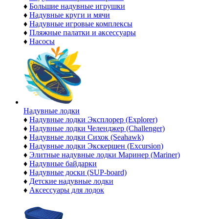
♦
Большие надувные игрушки
♦
Надувные круги и мячи
♦
Надувные игровые комплексы
♦
Пляжные палатки и аксессуары
♦
Насосы
Надувные лодки
♦
Надувные лодки Эксплорер (Explorer)
♦
Надувные лодки Челенджер (Challenger)
♦
Надувные лодки Сихок (Seahawk)
♦
Надувные лодки Экскершен (Excursion)
♦
Элитные надувные лодки Маринер (Mariner)
♦
Надувные байдарки
♦
Надувные доски (SUP-board)
♦
Детские надувные лодки
♦
Аксессуары для лодок