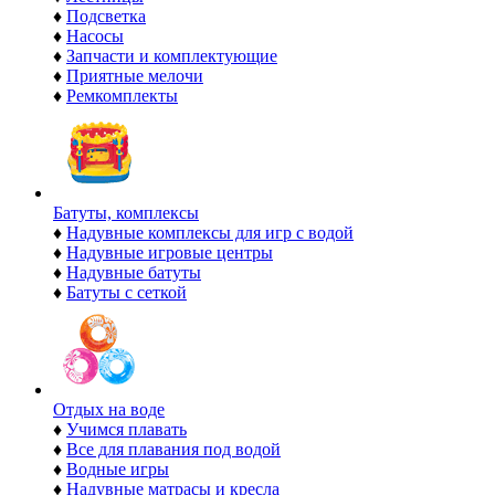
♦
Подсветка
♦
Насосы
♦
Запчасти и комплектующие
♦
Приятные мелочи
♦
Ремкомплекты
Батуты, комплексы
♦
Надувные комплексы для игр с водой
♦
Надувные игровые центры
♦
Надувные батуты
♦
Батуты с сеткой
Отдых на воде
♦
Учимся плавать
♦
Все для плавания под водой
♦
Водные игры
♦
Надувные матрасы и кресла