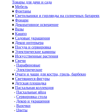
Товары для дачи и сада
♦
Мебель
♦
Фонтаны
♦
Светильники и гирлянды на солнечных батареях
♦
Фонари
♦
Декоративное освещение
♦
Вазы
♦
Кашпо
♦
Садовые украшения
♦
Декор интерьера
♦
Посуда и сервировка
♦
Электрические камины
♦
Искусственные растения
♦
Свечи
-
Парафиновые
-
Электрические
♦
Очаги и чаши для костра, гриль, барбекю
♦
Светящиеся фигуры
♦
Детская площадка
♦
Пасхальная коллекция
-
Пасхальные яйца
-
Сервировка стола
-
Декор и украшения
-
Вазочки
-
Цветы