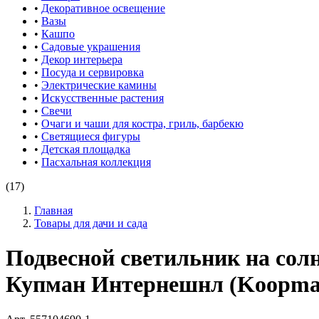
•
Декоративное освещение
•
Вазы
•
Кашпо
•
Садовые украшения
•
Декор интерьера
•
Посуда и сервировка
•
Электрические камины
•
Искусственные растения
•
Свечи
•
Очаги и чаши для костра, гриль, барбекю
•
Светящиеся фигуры
•
Детская площадка
•
Пасхальная коллекция
(17)
Главная
Товары для дачи и сада
Подвесной светильник на сол
Купман Интернешнл (Koopman 