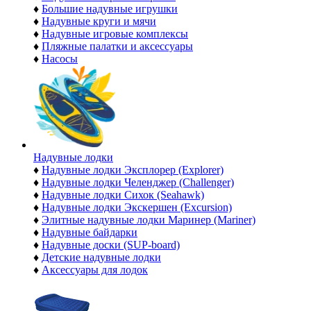
♦
Большие надувные игрушки
♦
Надувные круги и мячи
♦
Надувные игровые комплексы
♦
Пляжные палатки и аксессуары
♦
Насосы
Надувные лодки
♦
Надувные лодки Эксплорер (Explorer)
♦
Надувные лодки Челенджер (Challenger)
♦
Надувные лодки Сихок (Seahawk)
♦
Надувные лодки Экскершен (Excursion)
♦
Элитные надувные лодки Маринер (Mariner)
♦
Надувные байдарки
♦
Надувные доски (SUP-board)
♦
Детские надувные лодки
♦
Аксессуары для лодок