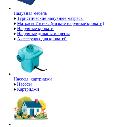
Надувная мебель
♦
Туристические надувные матрасы
♦
Матрасы Интекс (низкие надувные кровати)
♦
Надувные кровати
♦
Надувные диваны и кресла
♦
Аксессуары для кроватей
Насосы, картриджи
♦
Насосы
♦
Картриджи