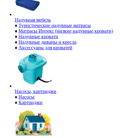
Надувная мебель
♦
Туристические надувные матрасы
♦
Матрасы Интекс (низкие надувные кровати)
♦
Надувные кровати
♦
Надувные диваны и кресла
♦
Аксессуары для кроватей
Насосы, картриджи
♦
Насосы
♦
Картриджи