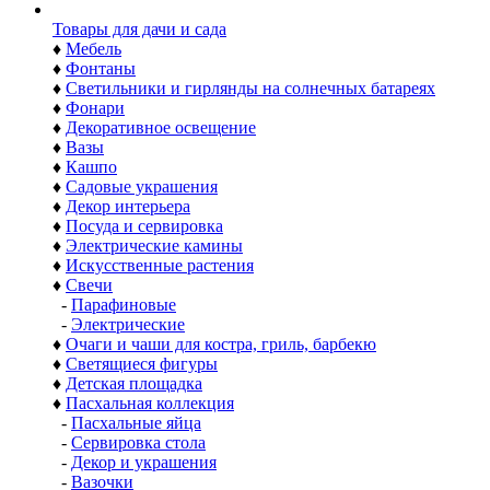
Товары для дачи и сада
♦
Мебель
♦
Фонтаны
♦
Светильники и гирлянды на солнечных батареях
♦
Фонари
♦
Декоративное освещение
♦
Вазы
♦
Кашпо
♦
Садовые украшения
♦
Декор интерьера
♦
Посуда и сервировка
♦
Электрические камины
♦
Искусственные растения
♦
Свечи
-
Парафиновые
-
Электрические
♦
Очаги и чаши для костра, гриль, барбекю
♦
Светящиеся фигуры
♦
Детская площадка
♦
Пасхальная коллекция
-
Пасхальные яйца
-
Сервировка стола
-
Декор и украшения
-
Вазочки