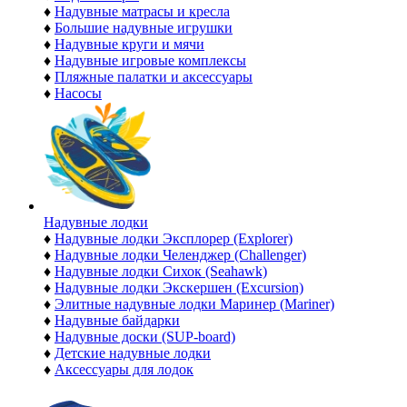
♦
Надувные матрасы и кресла
♦
Большие надувные игрушки
♦
Надувные круги и мячи
♦
Надувные игровые комплексы
♦
Пляжные палатки и аксессуары
♦
Насосы
Надувные лодки
♦
Надувные лодки Эксплорер (Explorer)
♦
Надувные лодки Челенджер (Challenger)
♦
Надувные лодки Сихок (Seahawk)
♦
Надувные лодки Экскершен (Excursion)
♦
Элитные надувные лодки Маринер (Mariner)
♦
Надувные байдарки
♦
Надувные доски (SUP-board)
♦
Детские надувные лодки
♦
Аксессуары для лодок