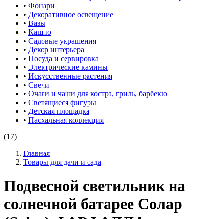
•
Фонари
•
Декоративное освещение
•
Вазы
•
Кашпо
•
Садовые украшения
•
Декор интерьера
•
Посуда и сервировка
•
Электрические камины
•
Искусственные растения
•
Свечи
•
Очаги и чаши для костра, гриль, барбекю
•
Светящиеся фигуры
•
Детская площадка
•
Пасхальная коллекция
(17)
Главная
Товары для дачи и сада
Подвесной светильник на
солнечной батарее Солар