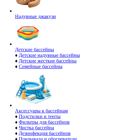
Надувные джакузи
Детские бассейны
♦
Детские надувные бассейны
♦
Детские жесткие бассейны
♦
Семейные бассейны
Аксессуары к бассейнам
♦
Подстилки и тенты
♦
Фильтры для бассейнов
♦
Чистка бассейна
♦
Дезинфекция бассейнов
♦
Покрывала и обогреватели