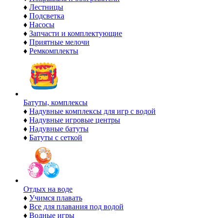
♦
Лестницы
♦
Подсветка
♦
Насосы
♦
Запчасти и комплектующие
♦
Приятные мелочи
♦
Ремкомплекты
Батуты, комплексы
♦
Надувные комплексы для игр с водой
♦
Надувные игровые центры
♦
Надувные батуты
♦
Батуты с сеткой
Отдых на воде
♦
Учимся плавать
♦
Все для плавания под водой
♦
Водные игры