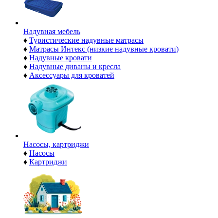
Надувная мебель
♦
Туристические надувные матрасы
♦
Матрасы Интекс (низкие надувные кровати)
♦
Надувные кровати
♦
Надувные диваны и кресла
♦
Аксессуары для кроватей
Насосы, картриджи
♦
Насосы
♦
Картриджи