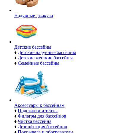
Надувные джакузи
Детские бассейны
♦
Детские надувные бассейны
♦
Детские жесткие бассейны
♦
Семейные бассейны
Аксессуары к бассейнам
♦
Подстилки и тенты
♦
Фильтры для бассейнов
♦
Чистка бассейна
♦
Дезинфекция бассейнов
♦
Покрывала и обогреватели