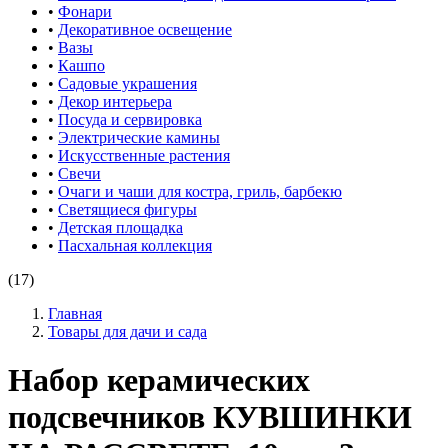
•
Фонари
•
Декоративное освещение
•
Вазы
•
Кашпо
•
Садовые украшения
•
Декор интерьера
•
Посуда и сервировка
•
Электрические камины
•
Искусственные растения
•
Свечи
•
Очаги и чаши для костра, гриль, барбекю
•
Светящиеся фигуры
•
Детская площадка
•
Пасхальная коллекция
(17)
Главная
Товары для дачи и сада
Набор керамических
подсвечников КУВШИНКИ