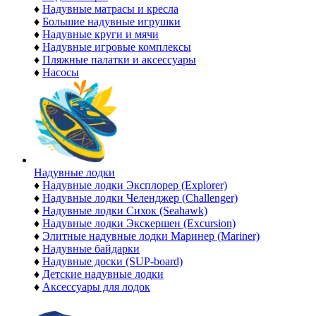
♦
Надувные матрасы и кресла
♦
Большие надувные игрушки
♦
Надувные круги и мячи
♦
Надувные игровые комплексы
♦
Пляжные палатки и аксессуары
♦
Насосы
Надувные лодки
♦
Надувные лодки Эксплорер (Explorer)
♦
Надувные лодки Челенджер (Challenger)
♦
Надувные лодки Сихок (Seahawk)
♦
Надувные лодки Экскершен (Excursion)
♦
Элитные надувные лодки Маринер (Mariner)
♦
Надувные байдарки
♦
Надувные доски (SUP-board)
♦
Детские надувные лодки
♦
Аксессуары для лодок