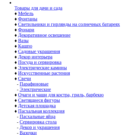
Товары для дачи и сада
♦
Мебель
♦
Фонтаны
♦
Светильники и гирлянды на солнечных батареях
♦
Фонари
♦
Декоративное освещение
♦
Вазы
♦
Кашпо
♦
Садовые украшения
♦
Декор интерьера
♦
Посуда и сервировка
♦
Электрические камины
♦
Искусственные растения
♦
Свечи
-
Парафиновые
-
Электрические
♦
Очаги и чаши для костра, гриль, барбекю
♦
Светящиеся фигуры
♦
Детская площадка
♦
Пасхальная коллекция
-
Пасхальные яйца
-
Сервировка стола
-
Декор и украшения
-
Вазочки