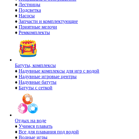
♦
Лестницы
♦
Подсветка
♦
Насосы
♦
Запчасти и комплектующие
♦
Приятные мелочи
♦
Ремкомплекты
Батуты, комплексы
♦
Надувные комплексы для игр с водой
♦
Надувные игровые центры
♦
Надувные батуты
♦
Батуты с сеткой
Отдых на воде
♦
Учимся плавать
♦
Все для плавания под водой
♦
Водные игры