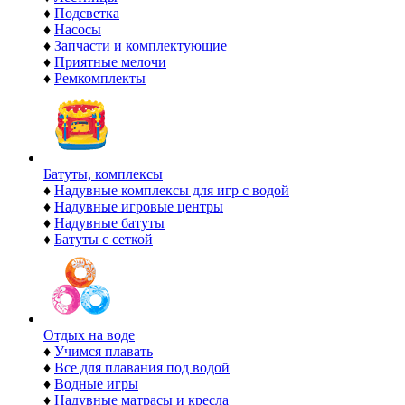
♦
Подсветка
♦
Насосы
♦
Запчасти и комплектующие
♦
Приятные мелочи
♦
Ремкомплекты
Батуты, комплексы
♦
Надувные комплексы для игр с водой
♦
Надувные игровые центры
♦
Надувные батуты
♦
Батуты с сеткой
Отдых на воде
♦
Учимся плавать
♦
Все для плавания под водой
♦
Водные игры
♦
Надувные матрасы и кресла