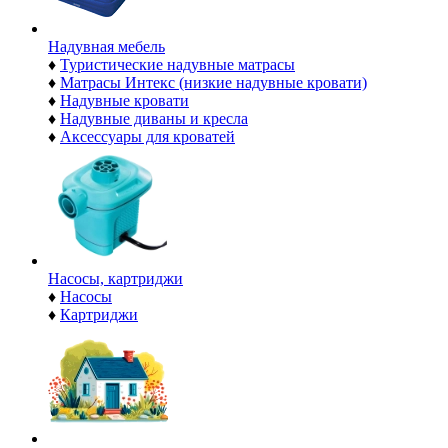
Надувная мебель
♦
Туристические надувные матрасы
♦
Матрасы Интекс (низкие надувные кровати)
♦
Надувные кровати
♦
Надувные диваны и кресла
♦
Аксессуары для кроватей
Насосы, картриджи
♦
Насосы
♦
Картриджи