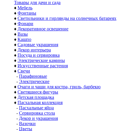
Товары для дачи и сада
♦
Мебель
♦
Фонтаны
♦
Светильники и гирлянды на солнечных батареях
♦
Фонари
♦
Декоративное освещение
♦
Вазы
♦
Кашпо
♦
Садовые украшения
♦
Декор интерьера
♦
Посуда и сервировка
♦
Электрические камины
♦
Искусственные растения
♦
Свечи
-
Парафиновые
-
Электрические
♦
Очаги и чаши для костра, гриль, барбекю
♦
Светящиеся фигуры
♦
Детская площадка
♦
Пасхальная коллекция
-
Пасхальные яйца
-
Сервировка стола
-
Декор и украшения
-
Вазочки
-
Цветы