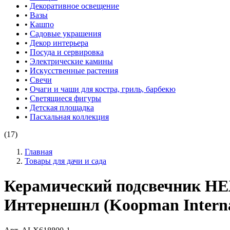
•
Декоративное освещение
•
Вазы
•
Кашпо
•
Садовые украшения
•
Декор интерьера
•
Посуда и сервировка
•
Электрические камины
•
Искусственные растения
•
Свечи
•
Очаги и чаши для костра, гриль, барбекю
•
Светящиеся фигуры
•
Детская площадка
•
Пасхальная коллекция
(17)
Главная
Товары для дачи и сада
Керамический подсвечник Н
Интернешнл (Koopman Interna