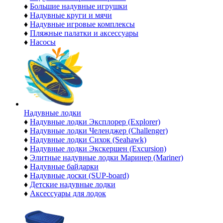
♦
Большие надувные игрушки
♦
Надувные круги и мячи
♦
Надувные игровые комплексы
♦
Пляжные палатки и аксессуары
♦
Насосы
Надувные лодки
♦
Надувные лодки Эксплорер (Explorer)
♦
Надувные лодки Челенджер (Challenger)
♦
Надувные лодки Сихок (Seahawk)
♦
Надувные лодки Экскершен (Excursion)
♦
Элитные надувные лодки Маринер (Mariner)
♦
Надувные байдарки
♦
Надувные доски (SUP-board)
♦
Детские надувные лодки
♦
Аксессуары для лодок