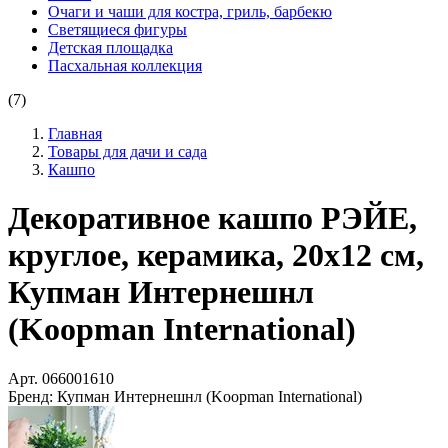
Очаги и чаши для костра, гриль, барбекю
Светящиеся фигуры
Детская площадка
Пасхальная коллекция
(7)
Главная
Товары для дачи и сада
Кашпо
Декоративное кашпо РЭЙЕ,
круглое, керамика, 20х12 см,
Купман Интернешнл
(Koopman International)
Арт.
066001610
Бренд:
Купман Интернешнл (Koopman International)