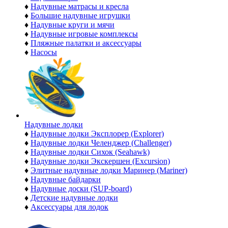
♦
Надувные матрасы и кресла
♦
Большие надувные игрушки
♦
Надувные круги и мячи
♦
Надувные игровые комплексы
♦
Пляжные палатки и аксессуары
♦
Насосы
Надувные лодки
♦
Надувные лодки Эксплорер (Explorer)
♦
Надувные лодки Челенджер (Challenger)
♦
Надувные лодки Сихок (Seahawk)
♦
Надувные лодки Экскершен (Excursion)
♦
Элитные надувные лодки Маринер (Mariner)
♦
Надувные байдарки
♦
Надувные доски (SUP-board)
♦
Детские надувные лодки
♦
Аксессуары для лодок