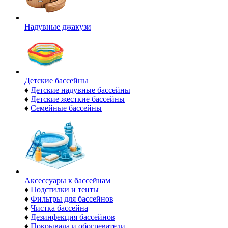
Надувные джакузи
Детские бассейны
♦
Детские надувные бассейны
♦
Детские жесткие бассейны
♦
Семейные бассейны
Аксессуары к бассейнам
♦
Подстилки и тенты
♦
Фильтры для бассейнов
♦
Чистка бассейна
♦
Дезинфекция бассейнов
♦
Покрывала и обогреватели