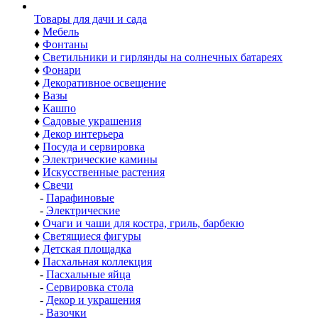
Товары для дачи и сада
♦
Мебель
♦
Фонтаны
♦
Светильники и гирлянды на солнечных батареях
♦
Фонари
♦
Декоративное освещение
♦
Вазы
♦
Кашпо
♦
Садовые украшения
♦
Декор интерьера
♦
Посуда и сервировка
♦
Электрические камины
♦
Искусственные растения
♦
Свечи
-
Парафиновые
-
Электрические
♦
Очаги и чаши для костра, гриль, барбекю
♦
Светящиеся фигуры
♦
Детская площадка
♦
Пасхальная коллекция
-
Пасхальные яйца
-
Сервировка стола
-
Декор и украшения
-
Вазочки