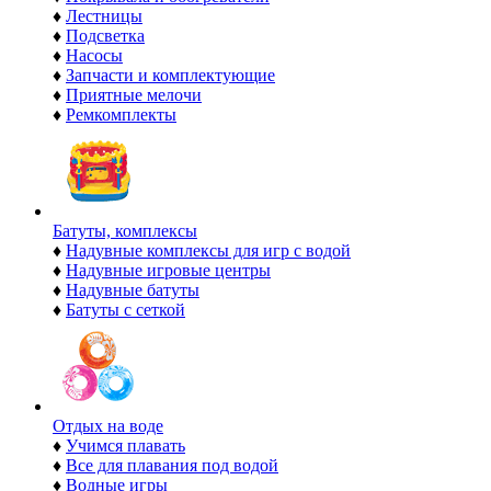
♦
Лестницы
♦
Подсветка
♦
Насосы
♦
Запчасти и комплектующие
♦
Приятные мелочи
♦
Ремкомплекты
Батуты, комплексы
♦
Надувные комплексы для игр с водой
♦
Надувные игровые центры
♦
Надувные батуты
♦
Батуты с сеткой
Отдых на воде
♦
Учимся плавать
♦
Все для плавания под водой
♦
Водные игры