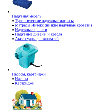
Надувная мебель
♦
Туристические надувные матрасы
♦
Матрасы Интекс (низкие надувные кровати)
♦
Надувные кровати
♦
Надувные диваны и кресла
♦
Аксессуары для кроватей
Насосы, картриджи
♦
Насосы
♦
Картриджи