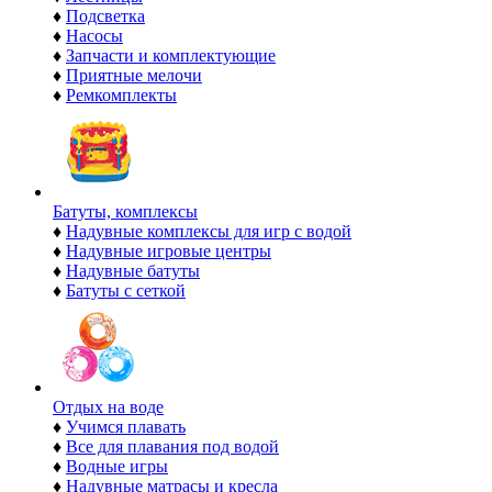
♦
Подсветка
♦
Насосы
♦
Запчасти и комплектующие
♦
Приятные мелочи
♦
Ремкомплекты
Батуты, комплексы
♦
Надувные комплексы для игр с водой
♦
Надувные игровые центры
♦
Надувные батуты
♦
Батуты с сеткой
Отдых на воде
♦
Учимся плавать
♦
Все для плавания под водой
♦
Водные игры
♦
Надувные матрасы и кресла