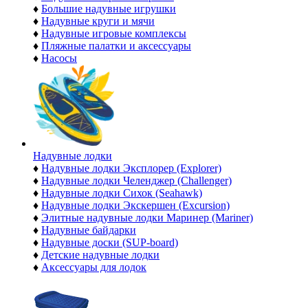
♦
Большие надувные игрушки
♦
Надувные круги и мячи
♦
Надувные игровые комплексы
♦
Пляжные палатки и аксессуары
♦
Насосы
Надувные лодки
♦
Надувные лодки Эксплорер (Explorer)
♦
Надувные лодки Челенджер (Challenger)
♦
Надувные лодки Сихок (Seahawk)
♦
Надувные лодки Экскершен (Excursion)
♦
Элитные надувные лодки Маринер (Mariner)
♦
Надувные байдарки
♦
Надувные доски (SUP-board)
♦
Детские надувные лодки
♦
Аксессуары для лодок