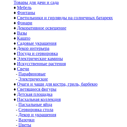
Товары для дачи и сада
♦
Мебель
♦
Фонтаны
♦
Светильники и гирлянды на солнечных батареях
♦
Фонари
♦
Декоративное освещение
♦
Вазы
♦
Кашпо
♦
Садовые украшения
♦
Декор интерьера
♦
Посуда и сервировка
♦
Электрические камины
♦
Искусственные растения
♦
Свечи
-
Парафиновые
-
Электрические
♦
Очаги и чаши для костра, гриль, барбекю
♦
Светящиеся фигуры
♦
Детская площадка
♦
Пасхальная коллекция
-
Пасхальные яйца
-
Сервировка стола
-
Декор и украшения
-
Вазочки
-
Цветы