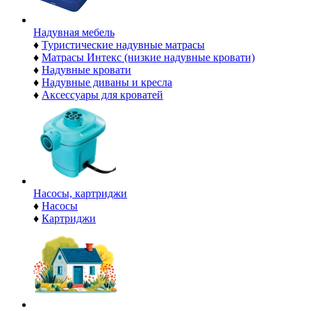
Надувная мебель
♦
Туристические надувные матрасы
♦
Матрасы Интекс (низкие надувные кровати)
♦
Надувные кровати
♦
Надувные диваны и кресла
♦
Аксессуары для кроватей
Насосы, картриджи
♦
Насосы
♦
Картриджи