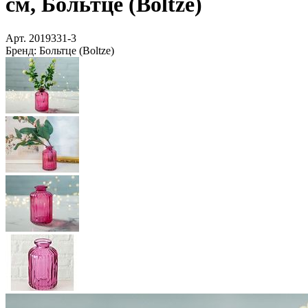
см, Больтце (Boltze)
Арт.
2019331-3
Бренд:
Больтце (Boltze)