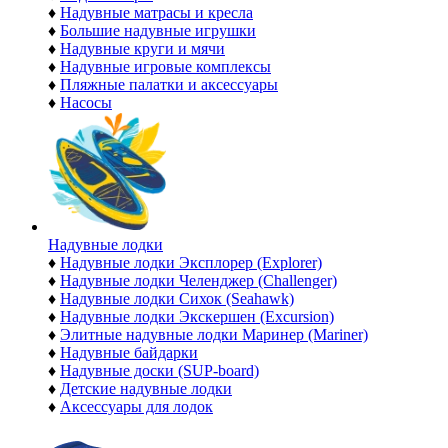
♦
Надувные матрасы и кресла
♦
Большие надувные игрушки
♦
Надувные круги и мячи
♦
Надувные игровые комплексы
♦
Пляжные палатки и аксессуары
♦
Насосы
Надувные лодки
♦
Надувные лодки Эксплорер (Explorer)
♦
Надувные лодки Челенджер (Challenger)
♦
Надувные лодки Сихок (Seahawk)
♦
Надувные лодки Экскершен (Excursion)
♦
Элитные надувные лодки Маринер (Mariner)
♦
Надувные байдарки
♦
Надувные доски (SUP-board)
♦
Детские надувные лодки
♦
Аксессуары для лодок