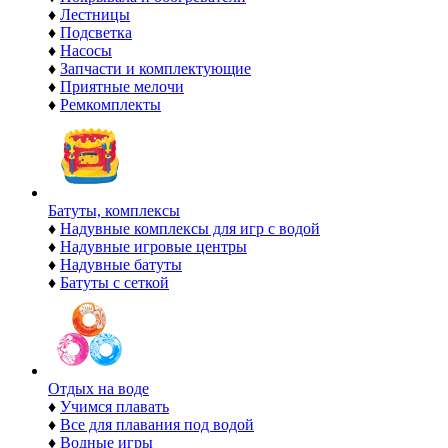
♦
Лестницы
♦
Подсветка
♦
Насосы
♦
Запчасти и комплектующие
♦
Приятные мелочи
♦
Ремкомплекты
Батуты, комплексы
♦
Надувные комплексы для игр с водой
♦
Надувные игровые центры
♦
Надувные батуты
♦
Батуты с сеткой
Отдых на воде
♦
Учимся плавать
♦
Все для плавания под водой
♦
Водные игры