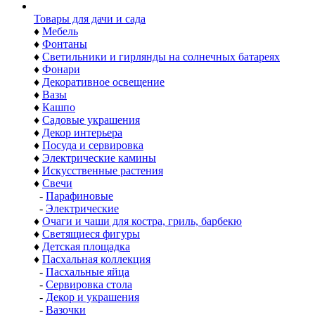
Товары для дачи и сада
♦
Мебель
♦
Фонтаны
♦
Светильники и гирлянды на солнечных батареях
♦
Фонари
♦
Декоративное освещение
♦
Вазы
♦
Кашпо
♦
Садовые украшения
♦
Декор интерьера
♦
Посуда и сервировка
♦
Электрические камины
♦
Искусственные растения
♦
Свечи
-
Парафиновые
-
Электрические
♦
Очаги и чаши для костра, гриль, барбекю
♦
Светящиеся фигуры
♦
Детская площадка
♦
Пасхальная коллекция
-
Пасхальные яйца
-
Сервировка стола
-
Декор и украшения
-
Вазочки