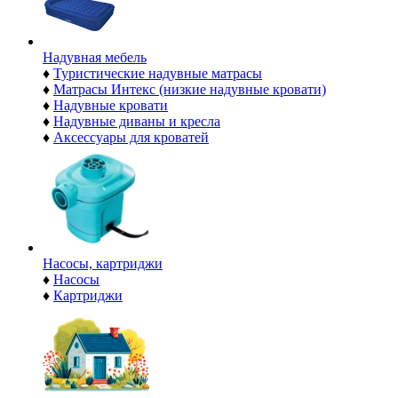
Надувная мебель
♦
Туристические надувные матрасы
♦
Матрасы Интекс (низкие надувные кровати)
♦
Надувные кровати
♦
Надувные диваны и кресла
♦
Аксессуары для кроватей
Насосы, картриджи
♦
Насосы
♦
Картриджи