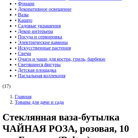
•
Фонари
•
Декоративное освещение
•
Вазы
•
Кашпо
•
Садовые украшения
•
Декор интерьера
•
Посуда и сервировка
•
Электрические камины
•
Искусственные растения
•
Свечи
•
Очаги и чаши для костра, гриль, барбекю
•
Светящиеся фигуры
•
Детская площадка
•
Пасхальная коллекция
(17)
Главная
Товары для дачи и сада
Стеклянная ваза-бутылка
ЧАЙНАЯ РОЗА, розовая, 10