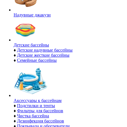
Надувные джакузи
Детские бассейны
♦
Детские надувные бассейны
♦
Детские жесткие бассейны
♦
Семейные бассейны
Аксессуары к бассейнам
♦
Подстилки и тенты
♦
Фильтры для бассейнов
♦
Чистка бассейна
♦
Дезинфекция бассейнов
♦
Покрывала и обогреватели