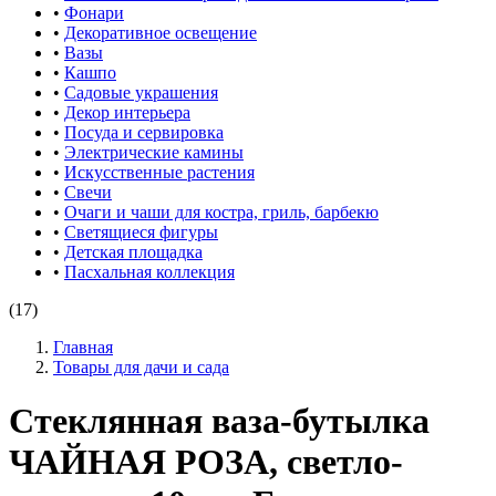
•
Фонари
•
Декоративное освещение
•
Вазы
•
Кашпо
•
Садовые украшения
•
Декор интерьера
•
Посуда и сервировка
•
Электрические камины
•
Искусственные растения
•
Свечи
•
Очаги и чаши для костра, гриль, барбекю
•
Светящиеся фигуры
•
Детская площадка
•
Пасхальная коллекция
(17)
Главная
Товары для дачи и сада
Стеклянная ваза-бутылка
ЧАЙНАЯ РОЗА, светло-