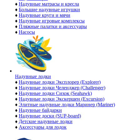
♦
Надувные матрасы и кресла
♦
Большие надувные игрушки
♦
Надувные круги и мячи
♦
Надувные игровые комплексы
♦
Пляжные палатки и аксессуары
♦
Насосы
Надувные лодки
♦
Надувные лодки Эксплорер (Explorer)
♦
Надувные лодки Челенджер (Challenger)
♦
Надувные лодки Сихок (Seahawk)
♦
Надувные лодки Экскершен (Excursion)
♦
Элитные надувные лодки Маринер (Mariner)
♦
Надувные байдарки
♦
Надувные доски (SUP-board)
♦
Детские надувные лодки
♦
Аксессуары для лодок