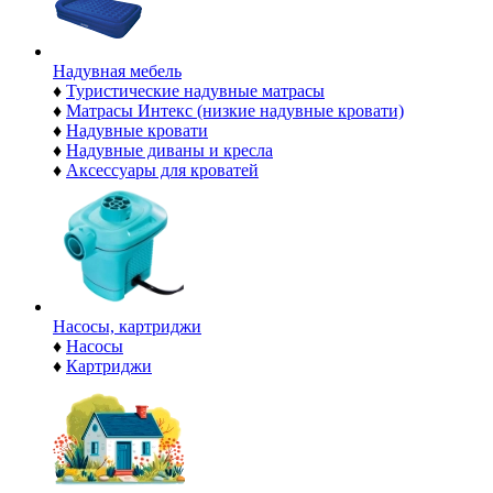
Надувная мебель
♦
Туристические надувные матрасы
♦
Матрасы Интекс (низкие надувные кровати)
♦
Надувные кровати
♦
Надувные диваны и кресла
♦
Аксессуары для кроватей
Насосы, картриджи
♦
Насосы
♦
Картриджи