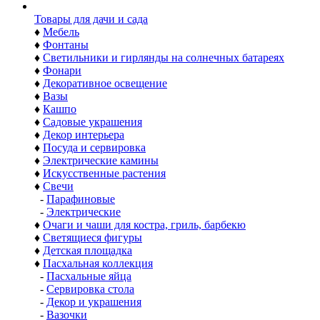
Товары для дачи и сада
♦
Мебель
♦
Фонтаны
♦
Светильники и гирлянды на солнечных батареях
♦
Фонари
♦
Декоративное освещение
♦
Вазы
♦
Кашпо
♦
Садовые украшения
♦
Декор интерьера
♦
Посуда и сервировка
♦
Электрические камины
♦
Искусственные растения
♦
Свечи
-
Парафиновые
-
Электрические
♦
Очаги и чаши для костра, гриль, барбекю
♦
Светящиеся фигуры
♦
Детская площадка
♦
Пасхальная коллекция
-
Пасхальные яйца
-
Сервировка стола
-
Декор и украшения
-
Вазочки