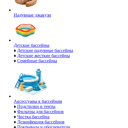
Надувные джакузи
Детские бассейны
♦
Детские надувные бассейны
♦
Детские жесткие бассейны
♦
Семейные бассейны
Аксессуары к бассейнам
♦
Подстилки и тенты
♦
Фильтры для бассейнов
♦
Чистка бассейна
♦
Дезинфекция бассейнов
♦
Покрывала и обогреватели