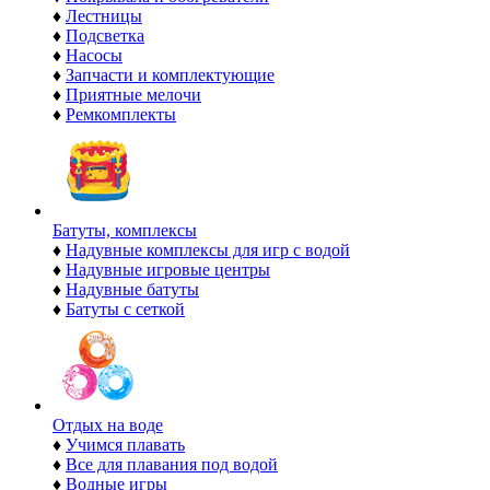
♦
Лестницы
♦
Подсветка
♦
Насосы
♦
Запчасти и комплектующие
♦
Приятные мелочи
♦
Ремкомплекты
Батуты, комплексы
♦
Надувные комплексы для игр с водой
♦
Надувные игровые центры
♦
Надувные батуты
♦
Батуты с сеткой
Отдых на воде
♦
Учимся плавать
♦
Все для плавания под водой
♦
Водные игры