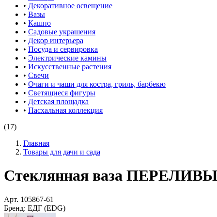
•
Декоративное освещение
•
Вазы
•
Кашпо
•
Садовые украшения
•
Декор интерьера
•
Посуда и сервировка
•
Электрические камины
•
Искусственные растения
•
Свечи
•
Очаги и чаши для костра, гриль, барбекю
•
Светящиеся фигуры
•
Детская площадка
•
Пасхальная коллекция
(17)
Главная
Товары для дачи и сада
Стеклянная ваза ПЕРЕЛИВЫ 
Арт.
105867-61
Бренд:
ЕДГ (EDG)