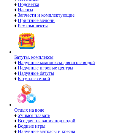
♦
Подсветка
♦
Насосы
♦
Запчасти и комплектующие
♦
Приятные мелочи
♦
Ремкомплекты
Батуты, комплексы
♦
Надувные комплексы для игр с водой
♦
Надувные игровые центры
♦
Надувные батуты
♦
Батуты с сеткой
Отдых на воде
♦
Учимся плавать
♦
Все для плавания под водой
♦
Водные игры
♦
Надувные матрасы и кресла