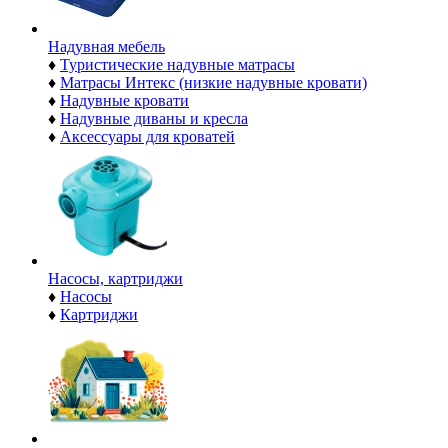
Надувная мебель
♦
Туристические надувные матрасы
♦
Матрасы Интекс (низкие надувные кровати)
♦
Надувные кровати
♦
Надувные диваны и кресла
♦
Аксессуары для кроватей
Насосы, картриджи
♦
Насосы
♦
Картриджи