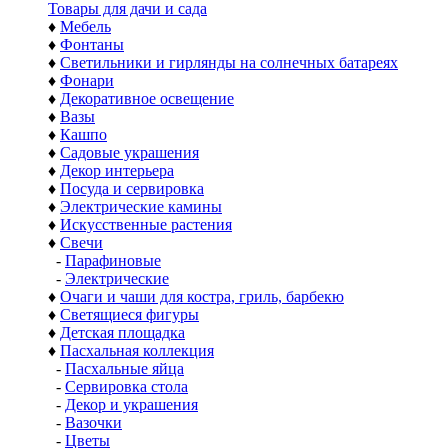
Товары для дачи и сада
♦
Мебель
♦
Фонтаны
♦
Светильники и гирлянды на солнечных батареях
♦
Фонари
♦
Декоративное освещение
♦
Вазы
♦
Кашпо
♦
Садовые украшения
♦
Декор интерьера
♦
Посуда и сервировка
♦
Электрические камины
♦
Искусственные растения
♦
Свечи
-
Парафиновые
-
Электрические
♦
Очаги и чаши для костра, гриль, барбекю
♦
Светящиеся фигуры
♦
Детская площадка
♦
Пасхальная коллекция
-
Пасхальные яйца
-
Сервировка стола
-
Декор и украшения
-
Вазочки
-
Цветы