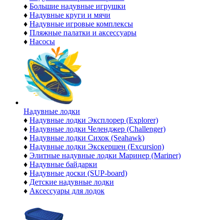
♦
Большие надувные игрушки
♦
Надувные круги и мячи
♦
Надувные игровые комплексы
♦
Пляжные палатки и аксессуары
♦
Насосы
Надувные лодки
♦
Надувные лодки Эксплорер (Explorer)
♦
Надувные лодки Челенджер (Challenger)
♦
Надувные лодки Сихок (Seahawk)
♦
Надувные лодки Экскершен (Excursion)
♦
Элитные надувные лодки Маринер (Mariner)
♦
Надувные байдарки
♦
Надувные доски (SUP-board)
♦
Детские надувные лодки
♦
Аксессуары для лодок