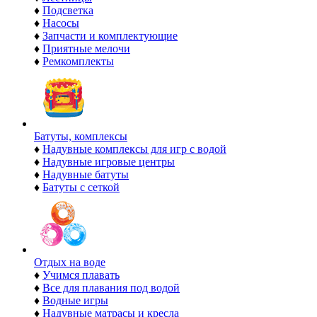
♦
Подсветка
♦
Насосы
♦
Запчасти и комплектующие
♦
Приятные мелочи
♦
Ремкомплекты
Батуты, комплексы
♦
Надувные комплексы для игр с водой
♦
Надувные игровые центры
♦
Надувные батуты
♦
Батуты с сеткой
Отдых на воде
♦
Учимся плавать
♦
Все для плавания под водой
♦
Водные игры
♦
Надувные матрасы и кресла