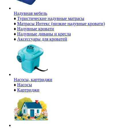
Надувная мебель
♦
Туристические надувные матрасы
♦
Матрасы Интекс (низкие надувные кровати)
♦
Надувные кровати
♦
Надувные диваны и кресла
♦
Аксессуары для кроватей
Насосы, картриджи
♦
Насосы
♦
Картриджи