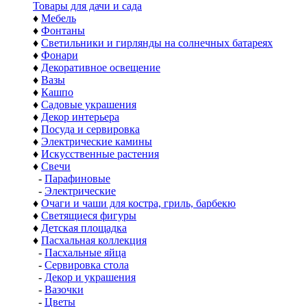
Товары для дачи и сада
♦
Мебель
♦
Фонтаны
♦
Светильники и гирлянды на солнечных батареях
♦
Фонари
♦
Декоративное освещение
♦
Вазы
♦
Кашпо
♦
Садовые украшения
♦
Декор интерьера
♦
Посуда и сервировка
♦
Электрические камины
♦
Искусственные растения
♦
Свечи
-
Парафиновые
-
Электрические
♦
Очаги и чаши для костра, гриль, барбекю
♦
Светящиеся фигуры
♦
Детская площадка
♦
Пасхальная коллекция
-
Пасхальные яйца
-
Сервировка стола
-
Декор и украшения
-
Вазочки
-
Цветы