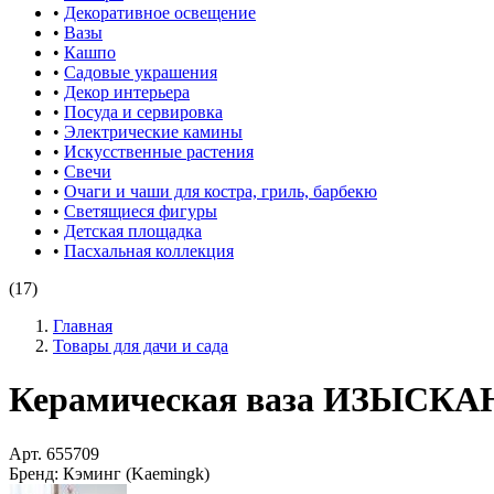
•
Декоративное освещение
•
Вазы
•
Кашпо
•
Садовые украшения
•
Декор интерьера
•
Посуда и сервировка
•
Электрические камины
•
Искусственные растения
•
Свечи
•
Очаги и чаши для костра, гриль, барбекю
•
Светящиеся фигуры
•
Детская площадка
•
Пасхальная коллекция
(17)
Главная
Товары для дачи и сада
Керамическая ваза ИЗЫСКАН
Арт.
655709
Бренд:
Кэминг (Kaemingk)