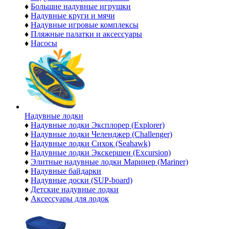
♦
Большие надувные игрушки
♦
Надувные круги и мячи
♦
Надувные игровые комплексы
♦
Пляжные палатки и аксессуары
♦
Насосы
Надувные лодки
♦
Надувные лодки Эксплорер (Explorer)
♦
Надувные лодки Челенджер (Challenger)
♦
Надувные лодки Сихок (Seahawk)
♦
Надувные лодки Экскершен (Excursion)
♦
Элитные надувные лодки Маринер (Mariner)
♦
Надувные байдарки
♦
Надувные доски (SUP-board)
♦
Детские надувные лодки
♦
Аксессуары для лодок