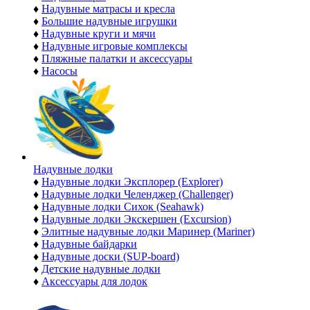
♦
Надувные матрасы и кресла
♦
Большие надувные игрушки
♦
Надувные круги и мячи
♦
Надувные игровые комплексы
♦
Пляжные палатки и аксессуары
♦
Насосы
Надувные лодки
♦
Надувные лодки Эксплорер (Explorer)
♦
Надувные лодки Челенджер (Challenger)
♦
Надувные лодки Сихок (Seahawk)
♦
Надувные лодки Экскершен (Excursion)
♦
Элитные надувные лодки Маринер (Mariner)
♦
Надувные байдарки
♦
Надувные доски (SUP-board)
♦
Детские надувные лодки
♦
Аксессуары для лодок