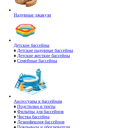
Надувные джакузи
Детские бассейны
♦
Детские надувные бассейны
♦
Детские жесткие бассейны
♦
Семейные бассейны
Аксессуары к бассейнам
♦
Подстилки и тенты
♦
Фильтры для бассейнов
♦
Чистка бассейна
♦
Дезинфекция бассейнов
♦
Покрывала и обогреватели