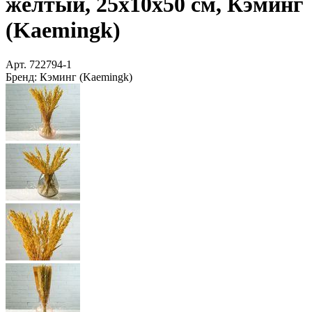
жёлтый, 25x10x50 см, Кэминг
(Kaemingk)
Арт.
722794-1
Бренд:
Кэминг (Kaemingk)