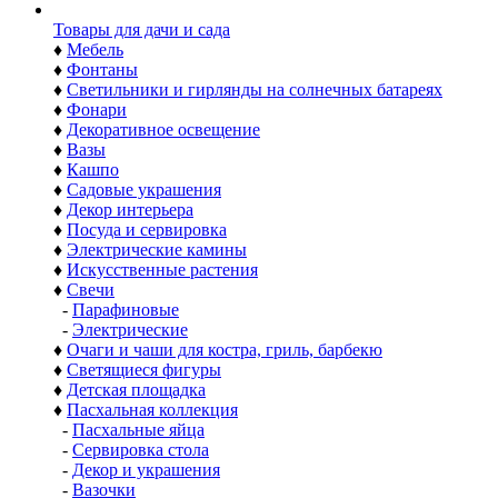
Товары для дачи и сада
♦
Мебель
♦
Фонтаны
♦
Светильники и гирлянды на солнечных батареях
♦
Фонари
♦
Декоративное освещение
♦
Вазы
♦
Кашпо
♦
Садовые украшения
♦
Декор интерьера
♦
Посуда и сервировка
♦
Электрические камины
♦
Искусственные растения
♦
Свечи
-
Парафиновые
-
Электрические
♦
Очаги и чаши для костра, гриль, барбекю
♦
Светящиеся фигуры
♦
Детская площадка
♦
Пасхальная коллекция
-
Пасхальные яйца
-
Сервировка стола
-
Декор и украшения
-
Вазочки