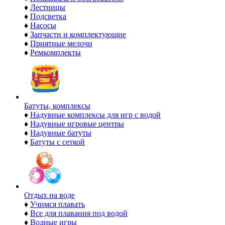
♦
Лестницы
♦
Подсветка
♦
Насосы
♦
Запчасти и комплектующие
♦
Приятные мелочи
♦
Ремкомплекты
Батуты, комплексы
♦
Надувные комплексы для игр с водой
♦
Надувные игровые центры
♦
Надувные батуты
♦
Батуты с сеткой
Отдых на воде
♦
Учимся плавать
♦
Все для плавания под водой
♦
Водные игры