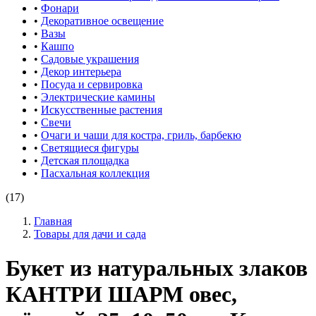
•
Фонари
•
Декоративное освещение
•
Вазы
•
Кашпо
•
Садовые украшения
•
Декор интерьера
•
Посуда и сервировка
•
Электрические камины
•
Искусственные растения
•
Свечи
•
Очаги и чаши для костра, гриль, барбекю
•
Светящиеся фигуры
•
Детская площадка
•
Пасхальная коллекция
(17)
Главная
Товары для дачи и сада
Букет из натуральных злаков
КАНТРИ ШАРМ овес,