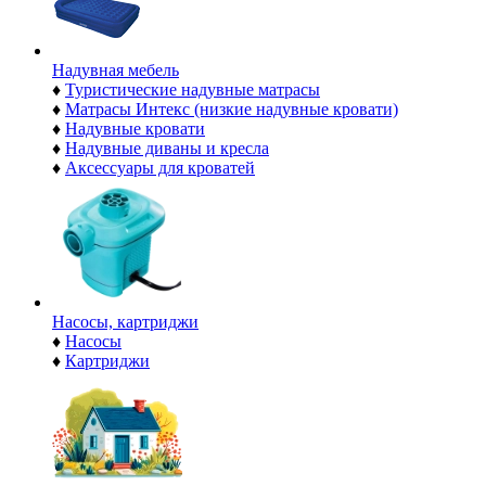
Надувная мебель
♦
Туристические надувные матрасы
♦
Матрасы Интекс (низкие надувные кровати)
♦
Надувные кровати
♦
Надувные диваны и кресла
♦
Аксессуары для кроватей
Насосы, картриджи
♦
Насосы
♦
Картриджи